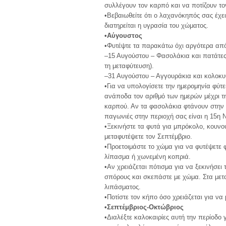
συλλέγουν τον καρπό και να ποτίζουν τ
•Βεβαιωθείτε ότι ο λαχανόκηπός σας έχε
διατηρείται η υγρασία του χώματος.
•Αύγουστος
•Φυτέψτε τα παρακάτω όχι αργότερα από
–15 Αυγούστου – Φασολάκια και πατάτες 
τη μεταφύτευση).
–31 Αυγούστου – Αγγουράκια και κολοκυ
•Για να υπολογίσετε την ημερομηνία φύτε
ανάποδα τον αριθμό των ημερών μέχρι τη
καρπού. Αν τα φασολάκια φτάνουν στην ω
παγωνιές στην περιοχή σας είναι η 15η Ν
•Ξεκινήστε τα φυτά για μπρόκολο, κουνο
μεταφυτέψετε τον Σεπτέμβριο.
•Προετοιμάστε το χώμα για να φυτέψετε φ
λίπασμα ή χωνεμένη κοπριά.
•Αν χρειάζεται πότισμα για να ξεκινήσει 
σπόρους και σκεπάστε με χώμα. Στα μετ
λιπάσματος.
•Ποτίστε τον κήπο όσο χρειάζεται για να
•Σεπτέμβριος-Οκτώβριος
•Διαλέξτε καλοκαιρίες αυτή την περίοδο