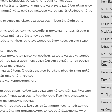
νάπι, κρεμμύδια, ραπάνια, σπανάκι και γογγύλια.
Γιατί 
λέγξετε τα ζιζάνια κι αρχίστε να ρίχνετε και άλλα υλικά στον
ΜΕΓΑΛ
 κοπριά κάτω από ένα κάλυμμα για να μην ξεπλυθούν από τις
Έθιμα 
ε το στρες της δίψας στα φυτά σας. Προσέξτε ιδιαίτερα τα
Έθιμα 
αι τις τομάτες πριν τις προλάβει η παγωνιά – μπορεί βέβαια η
ΜΕΓΑ 
 αλλά πρέπει να έχετε τον νου σας.
Έθιμα 
εμάστε τα, ώστε να στεγνώσουν σε έναν κρύο, στεγνό χώρο.
Έθιμα 
μενη χρονιά;
ΚΥΡΙΑ
 φύλλα πάνω στον κήπο και οργώστε τα ώστε να ανακατευτούν
ρά που κάνει αυτή η οργανική ύλη στη γονιμότητα, τη φυσική
Παγκόσ
Καινοτ
κρατά την υγρασία.
ο για ανάλυση. Ο ασβέστης που θα ρίξετε τώρα θα είναι πολύ
Κυριακ
ιξη πριν από τη φύτευση.
Παγκόσ
ετε για κομποστοποίηση.
Διεθνή
 πέρασε είχατε πολλά λαχανικά από κάποια είδη και λίγα από
Το Πορ
νειες ή νηματώδη σας ταλαιπώρησαν. Κρατήστε σημειώσεις.
ο της επόμενης χρονιάς.
Παγκόσ
ονιά που πέρασε. Ελέγξτε τη ζωτικότητά τους τοποθετώντας
Διεθνή
τοπετσέτες και παρατηρώντας το ποσοστό βλάστησης. Αν οι