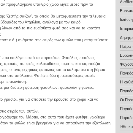
Διαδίκτ
ναν προφυλαγμένο υπαίθριο χώρο λίγες μέρες πριν τα
Ευρωπα
της “ζεστής σαιζόν”, τα οποία θα μεταφυτεύσετε την τελευταία
Ιωάννη
εβδομάδες του Απριλίου, ανάλογα με τον καιρό.
η λίγων από τα πιο ευαίσθητα φυτά σας και να τα κρατάτε
Ιστορικ
.
Δημήτρ
όστ κ.ά.) ανάμεσα στις σειρές των φυτών που μεταφυτεύσατε
Ημέρα 
Ευρωπα
ν” που επιλέγετε από τα παρακάτω: Φασόλια, πεπόνια,
ς, αρακάς, πιπεριές, κολοκυθάκια, τομάτες και καρπούζια.
Ψυχοσ
ιες, οι αναρριχητικές φασολιές και το καλαμπόκι στη βόρεια
Παγκόσ
κιά στα υπόλοιπα. Φυτέψτε δύο ή περισσότερες σειρές
ερη επικονίαση.
Η καθι
τε μια δεύτερη φύτευση φασολιών, φασολιών γίγαντες,
Παγκόσ
ι το γρασίδι, για να σπάσετε την κρούστα στο χώμα και να
Οι Πρό
Παγκόσ
τις σειρές των φυτών.
ριγράψαμε τον Μάρτιο, στα φυτά που έχετε φυτέψει νωρίτερα.
Παραδο
 όταν τα φύλλα είναι βρεγμένα για να αποφύγετε την εξάπλωση
Ήθη κα