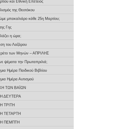
τίου και Εθνική Επέτειος
λισμός της Θεοτόκου
τρώμε μπακαλιάρο κάθε 25η Μαρτίου;
της Γης
λλάζει η ώρα;
ση του Λαζάρου
τρέτο των Μηνών – ΑΠΡΙΛΗΣ
ένε ψέματα την Πρωταπριλιά;
μια Ημέρα Παιδικού Βιβλίου
μια Ημέρα Αυτισμού
ΚΗ ΤΩΝ ΒΑΪΩΝ
Η ΔΕΥΤΕΡΑ
Η ΤΡΙΤΗ
Η ΤΕΤΑΡΤΗ
Η ΠΕΜΠΤΗ