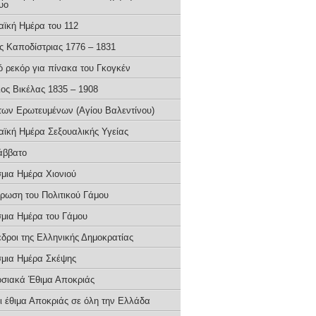
υο
ϊκή Ημέρα του 112
ς Καποδίστριας 1776 – 1831
ό ρεκόρ για πίνακα του Γκογκέν
ιος Βικέλας 1835 – 1908
των Ερωτευμένων (Αγίου Βαλεντίνου)
ϊκή Ημέρα Σεξoυαλικής Υγείας
άββατο
μια Ημέρα Χιονιού
έρωση του Πολιτικού Γάμου
μια Ημέρα του Γάμου
εδροι της Ελληνικής Δημοκρατίας
μια Ημέρα Σκέψης
σιακά Έθιμα Αποκριάς
ι έθιμα Αποκριάς σε όλη την Ελλάδα