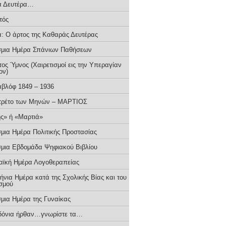
ά Δευτέρα…
τός
: Ο άρτος της Καθαράς Δευτέρας
μια Ημέρα Σπάνιων Παθήσεων
ος Ύμνος (Χαιρετισμοί εις την Υπεραγίαν
ον)
αβλόφ 1849 – 1936
τρέτο των Μηνών – ΜΑΡΤΙΟΣ
ς» ή «Μαρτιά»
μια Ημέρα Πολιτικής Προστασίας
μια Εβδομάδα Ψηφιακού Βιβλίου
ϊκή Ημέρα Λογοθεραπείας
νια Ημέρα κατά της Σχολικής Βίας και του
σμού
μια Ημέρα της Γυναίκας
ιδόνια ήρθαν…γνωρίστε τα…