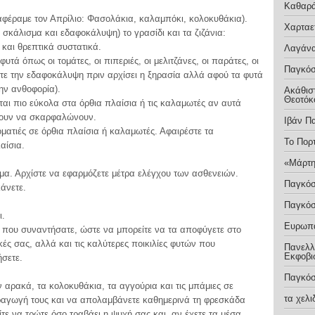
Καθαρ
αφέραμε τον Απρίλιο: Φασολάκια, καλαμπόκι, κολοκυθάκια).
Χαρταε
σκάλισμα και εδαφοκάλυψη) το γρασίδι και τα ζιζάνια:
 και θρεπτικά συστατικά.
Λαγάνα
τά όπως οι τομάτες, οι πιπεριές, οι μελιτζάνες, οι παράτες, οι
Παγκόσ
τε την εδαφοκάλυψη πριν αρχίσει η ξηρασία αλλά αφού τα φυτά
ην ανθοφορία).
Ακάθιστ
Θεοτόκ
αι πιο εύκολα στα όρθια πλαίσια ή τις καλαμωτές αν αυτά
ζουν να σκαρφαλώνουν.
Ιβάν Π
οματιές σε όρθια πλαίσια ή καλαμωτές. Αφαιρέστε τα
Το Πορ
αίσια.
«Μάρτη
ομα. Αρχίστε να εφαρμόζετε μέτρα ελέγχου των ασθενειών.
Παγκόσ
άνετε.
Παγκόσ
ι.
Ευρωπα
που συναντήσατε, ώστε να μπορείτε να τα αποφύγετε στο
ικές σας, αλλά και τις καλύτερες ποικιλίες φυτών που
Πανελλή
Εκφοβι
ήσετε.
Παγκόσ
 αρακά, τα κολοκυθάκια, τα αγγούρια και τις μπάμιες σε
τα χελ
αραγωγή τους και να απολαμβάνετε καθημερινά τη φρεσκάδα
ίτε να τρώτε όσο τραβάει η ψυχή σας και, αν έχετε τα μέσα,