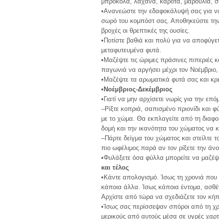
μπρόκολα, λάχανα, καρότα, μαρούλια, σι
•Ανανεώστε την εδαφοκάλυψή σας για να ε
σωρό του κομπόστ σας. Αποθηκεύστε την
βροχές οι θρεπτικές της ουσίες.
•Ποτίστε βαθιά και πολύ για να αποφύγετ
μεταφυτευμένα φυτά.
•Μαζέψτε τις ώριμες πράσινες πιπεριές κ
παγωνιά να αργήσει μέχρι τον Νοέμβριο,
•Μαζέψτε τα αρωματικά φυτά σας και κρ
•Νοέμβριος-Δεκέμβριος
•Γιατί να μην αρχίσετε νωρίς για την επό
–Ρίξτε κοπριά, σαπισμένο πριονίδι και
με το χώμα. Θα εκπλαγείτε από τη διαφο
δομή και την ικανότητα του χώματος να 
–Πάρτε δείγμα του χώματος και στείλτε τ
πιο ωφέλιμος παρά αν τον ρίξετε την άνο
•Φυλάξετε όσα φύλλα μπορείτε να μαζέψ
και τέλος
•Κάντε απολογισμό. Ίσως τη χρονιά που
κάποια άλλα. Ίσως κάποια έντομα, ασθέ
Αρχίστε από τώρα να σχεδιάζετε τον κήπ
•Ίσως σας περίσσεψαν σπόροι από τη χρ
μερικούς από αυτούς μέσα σε υγρές χαρ