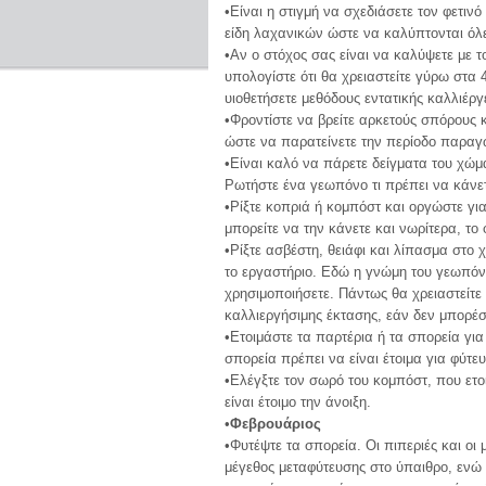
•Είναι η στιγμή να σχεδιάσετε τον φετιν
είδη λαχανικών ώστε να καλύπτονται όλες
•Αν ο στόχος σας είναι να καλύψετε με τ
υπολογίστε ότι θα χρειαστείτε γύρω στα 
υιοθετήσετε μεθόδους εντατικής καλλιέργ
•Φροντίστε να βρείτε αρκετούς σπόρους 
ώστε να παρατείνετε την περίοδο παραγ
•Είναι καλό να πάρετε δείγματα του χώμ
Ρωτήστε ένα γεωπόνο τι πρέπει να κάνε
•Ρίξτε κοπριά ή κομπόστ και οργώστε γι
μπορείτε να την κάνετε και νωρίτερα, το
•Ρίξτε ασβέστη, θειάφι και λίπασμα στ
το εργαστήριο. Εδώ η γνώμη του γεωπόνο
χρησιμοποιήσετε. Πάντως θα χρειαστείτε
καλλιεργήσιμης έκτασης, εάν δεν μπορέσ
•Ετοιμάστε τα παρτέρια ή τα σπορεία για 
σπορεία πρέπει να είναι έτοιμα για φύτε
•Ελέγξτε τον σωρό του κομπόστ, που ετο
είναι έτοιμο την άνοιξη.
•
Φεβρουάριος
•Φυτέψτε τα σπορεία. Οι πιπεριές και οι
μέγεθος μεταφύτευσης στο ύπαιθρο, ενώ ο