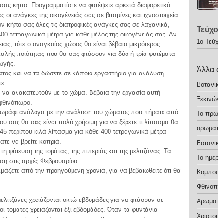
ό σας κήπο. Προγραμματίστε να φυτέψετε αρκετά διαφορετικά
 οι ανάγκες της οικογένειάς σας σε βιταμίνες και ιχνοστοιχεία.
ον κήπο σας όλες τις διατροφικές ανάγκες σας σε λαχανικά,
Τεύχο
400 τετραγωνικά μέτρα για κάθε μέλος της οικογένειάς σας. Αν
1ο Τεύ
ειας, τότε ο αναγκαίος χώρος θα είναι βέβαια μικρότερος.
καλής ποιότητας που θα σας φτάσουν για δύο ή τρία φυτέματα
ωγής.
Άλλα 
ατος και να τα δώσετε σε κάποιο εργαστήριο για ανάλυση.
τε.
Βοτανι
α να ανακατευτούν με το χώμα. Βέβαια την εργασία αυτή
Ξεκινώ
 φθινόπωρο.
ο χωράφι ανάλογα με την ανάλυση του χώματος που πήρατε από
Το πρω
υ σας θα σας είναι πολύ χρήσιμη για να ξέρετε τι λίπασμα θα
αρωματ
 45 περίπου κιλά λίπασμα για κάθε 400 τετραγωνικά μέτρα
ατε να βρείτε κοπριά.
Βοτανι
τη φύτευση της τομάτας, της πιπεριάς και της μελιτζάνας. Τα
Το ημε
υση στις αρχές Φεβρουαρίου.
ιμάζετε από την προηγούμενη χρονιά, για να βεβαιωθείτε ότι θα
Κομποσ
Φθινοπ
 μελιτζάνες χρειάζονται οκτώ εβδομάδες για να φτάσουν σε
Αρωματ
ι τομάτες χρειάζονται έξι εβδομάδες. Όταν τα φυντάνια
Χριστο