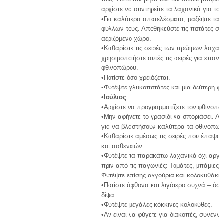
αρχίστε να συντηρείτε τα λαχανικά για τ
•Για καλύτερα αποτελέσματα, μαζέψτε τα 
φύλλων τους. Αποθηκεύστε τις πατάτες σ
αεριζόμενο χώρο.
•Καθαρίστε τις σειρές των πρώιμων λαχα
χρησιμοποιήστε αυτές τις σειρές για επα
φθινοπώρου.
•Ποτίστε όσο χρειάζεται.
•Φυτέψτε γλυκοπατάτες και μια δεύτερη 
•Ιούλιος
•Αρχίστε να προγραμματίζετε τον φθινο
•Μην αφήνετε το γρασίδι να σποριάσει. 
για να βλαστήσουν καλύτερα τα φθινοπω
•Καθαρίστε αμέσως τις σειρές που έπα
και ασθενειών.
•Φυτέψτε τα παρακάτω λαχανικά όχι αργ
πριν από τις παγωνιές: Τομάτες, μπάμιες
Φυτέψτε επίσης αγγούρια και κολοκυθάκ
•Ποτίστε άφθονα και λιγότερο συχνά – ό
δίψα.
•Φυτέψτε μεγάλες κόκκινες κολοκύθες.
•Αν είναι να φύγετε για διακοπές, συνενν