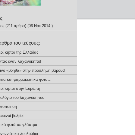
ς
χος
(211 άρθρα) (06 Νοε 2014 )
άρθρα του τεύχους:
κοί κήποι της Ελλάδας
ντας εναν λαχανόκηπο!
ινό «βοηθά» στην πρόσληψη βάρους!
ικά και φαρμακευτικά φυτά…
κοί κήποι στην Ευρώπη
ρολόγιο του λαχανόκηπου
τοποίηση
ωρινοί βολβοί
ικά φυτά σε γλάστρα
υγεννιάτικα λουλούδια …