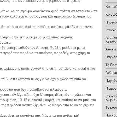
λλων, τότε είναι έτοιμα να μεταφερθούν σε ατομικές
Χριστο
νιάτικα και τα πρώιμα ανοιξιάτικα φυτά πρέπει να τοποθετούνται
Χριστο
 έχουν καλύτερη αποστράγγιση και πρωιμότερο ζέσταμα του
Η ιστο
μάτε από τα παρακάτω: Καρότα, πατάτες, ραπάνια, σπανάκι
Ιστορί
τος γύρω από μεταφυτευμένα φυτά όπως λάχανα.
Αλκυονί
Χειμών
άουλες.
α μεταφυτευθούν τον Απρίλιο. Φτιάξτε μια λίστα με τα
Απόκρ
τα αγοράσετε παρά να τα σπείρετε, παραδείγματος χάρη το
Παγκόσ
Το Πορ
ας ωρίμανσης όπως γογγύλια, σινάπι, ραπάνια και ανοιξιάτικα
Γεώργι
 τα 5 με 8 εκατοστά ύψος για να έχουν χώρο τα φυτά να
Παγκόσ
Η αμυγ
ρουαρίου που δεν προλάβατε να τελειώσετε.
χρειαστούν λίγο αζωτούχο λίπασμα, ιδίως εάν το χώμα είναι
Ο κατα
Κεφαλο
των φυτών, 10–15 εκατοστά μακριά, και ποτίστε το να μπει στο
 της περιόδου ανάπτυξης είναι καλύτερο από το να το ρίχνετε
Τσικνο
Παγκόσ
λιματίστε τα φυντάνια σας (κάντε τα πιο ανθεκτικά)