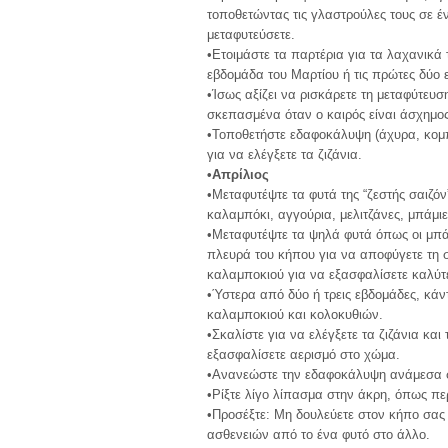
τοποθετώντας τις γλαστρούλες τους σε έ
μεταφυτεύσετε.
•Ετοιμάστε τα παρτέρια για τα λαχανικά 
εβδομάδα του Μαρτίου ή τις πρώτες δύο 
•Ίσως αξίζει να ρισκάρετε τη μεταφύτευσ
σκεπασμένα όταν ο καιρός είναι άσχημος
•Τοποθετήστε εδαφοκάλυψη (άχυρα, κομπ
για να ελέγξετε τα ζιζάνια.
•Απρίλιος
•Μεταφυτέψτε τα φυτά της “ζεστής σαιζό
καλαμπόκι, αγγούρια, μελιτζάνες, μπάμιε
•Μεταφυτέψτε τα ψηλά φυτά όπως οι μπάμ
πλευρά του κήπου για να αποφύγετε τη σ
καλαμποκιού για να εξασφαλίσετε καλύτ
•Ύστερα από δύο ή τρεις εβδομάδες, κάν
καλαμποκιού και κολοκυθιών.
•Σκαλίστε για να ελέγξετε τα ζιζάνια κα
εξασφαλίσετε αερισμό στο χώμα.
•Ανανεώστε την εδαφοκάλυψη ανάμεσα σ
•Ρίξτε λίγο λίπασμα στην άκρη, όπως πε
•Προσέξτε: Μη δουλεύετε στον κήπο σας
ασθενειών από το ένα φυτό στο άλλο.