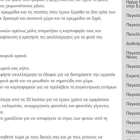
Ημέρα 
ους χειμωνιάτικους μήνες.
στην Ε
κρεμμύδια και τις πατάτες όταν έχουν ξεραθεί τα δύο τρίτα των
Παγκόσ
ε δροσερό και σκοτεινό χώρο και τα κρεμμύδια σε ξηρό,
Παγκόσ
νικών αμέσως μόλις σταματήσει η καρποφορία τους και
Πανελλ
ναφύτευση ή κρατήστε τες ακαλλιέργητες για τα φυτά του
Διεθνής
Παγκόσ
φουρνιά αρακά.
Νέους
Παγκόσ
πωρινό σας κήπο.
Αφήστε ακαλλιέργητο το έδαφος για να διατηρήσετε την υγρασία
Εαρινή
ρινά φυτά και να μειωθούν τα νηματώδη στο χώμα.
Παγκόσ
ψαν να καρποφορούν για να προλάβετε τη συγκέντρωση εντόμων
Παγκόσ
ότερα από τις 20 Ιουλίου για να έχουν χρόνο να ωριμάσουν
Παγκόσ
, καλαμπόκι, αναρριχητικές φασολιές και φασολιές γίγαντες.
ια.
Παγκόσ
σο χρειάζεται για να αποφύγετε το στρες των φυτών από τη
Παγκόσ
Παγκόσ
οηθείτε τώρα με τους δικούς σας και με τους γείτονες να