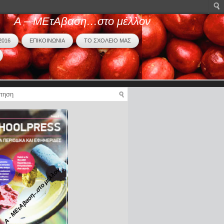
Α – ΜΕτΑβαση…στο μέλλον
2016
ΕΠΙΚΟΙΝΩΝΙΑ
ΤΟ ΣΧΟΛΕΙΟ ΜΑΣ
Α - ΜΕτΑβαση...στο μέλλον