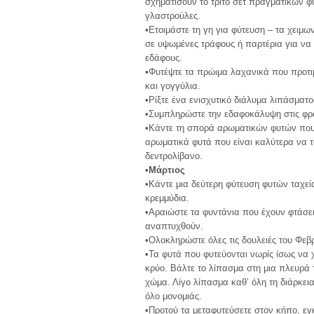
σχηματίσουν το τρίτο σετ πραγματικών φύ
γλαστρούλες.
•Ετοιμάστε τη γη για φύτευση – τα χειμω
σε υψωμένες τράφους ή παρτέρια για να
εδάφους.
•Φυτέψτε τα πρώιμα λαχανικά που προτι
και γογγύλια.
•Ρίξτε ένα ενισχυτικό διάλυμα λιπάσμα
•Συμπληρώστε την εδαφοκάλυψη στις φρ
•Κάντε τη σπορά αρωματικών φυτών που θ
αρωματικά φυτά που είναι καλύτερα να 
δεντρολίβανο.
•Μάρτιος
•Κάντε μια δεύτερη φύτευση φυτών ταχεί
κρεμμύδια.
•Αραιώστε τα φυντάνια που έχουν φτάσει
αναπτυχθούν.
•Ολοκληρώστε όλες τις δουλειές του Φεβ
•Τα φυτά που φυτεύονται νωρίς ίσως να 
κρύο. Βάλτε το λίπασμα στη μια πλευρά 
χώμα. Λίγο λίπασμα καθ’ όλη τη διάρκεια
όλο μονομιάς.
•Προτού τα μεταφυτεύσετε στον κήπο, εγκ