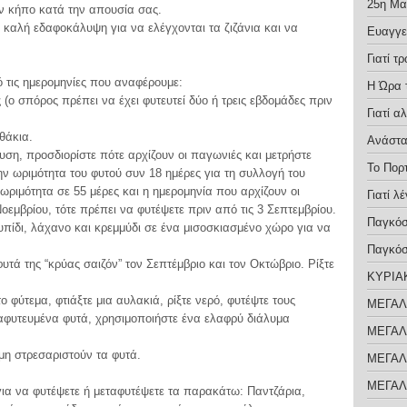
25η Μαρ
ον κήπο κατά την απουσία σας.
ι καλή εδαφοκάλυψη για να ελέγχονται τα ζιζάνια και να
Ευαγγε
Γιατί 
 τις ημερομηνίες που αναφέρουμε:
Η Ώρα 
(ο σπόρος πρέπει να έχει φυτευτεί δύο ή τρεις εβδομάδες πριν
Γιατί α
θάκια.
Ανάστα
υση, προσδιορίστε πότε αρχίζουν οι παγωνιές και μετρήστε
Το Πορ
ν ωριμότητα του φυτού συν 18 ημέρες για τη συλλογή του
ριμότητα σε 55 μέρες και η ημερομηνία που αρχίζουν οι
Γιατί λ
οεμβρίου, τότε πρέπει να φυτέψετε πριν από τις 3 Σεπτεμβρίου.
Παγκόσ
υπίδι, λάχανο και κρεμμύδι σε ένα μισοσκιασμένο χώρο για να
Παγκόσ
υτά της “κρύας σαιζόν” τον Σεπτέμβριο και τον Οκτώβριο. Ρίξτε
ΚΥΡΙΑ
το φύτεμα, φτιάξτε μια αυλακιά, ρίξτε νερό, φυτέψτε τους
ΜΕΓΑΛ
αφυτευμένα φυτά, χρησιμοποιήστε ένα ελαφρύ διάλυμα
ΜΕΓΑΛ
 μη στρεσαριστούν τα φυτά.
ΜΕΓΑΛ
ΜΕΓΑΛ
 για να φυτέψετε ή μεταφυτέψετε τα παρακάτω: Παντζάρια,