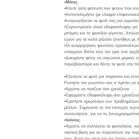
•Μάιος
•Κάντε τρίτη φύτευση των φυτών που αν
•Καταπολεμήστε (με ελαφρό επιφανειακό 
Ανταγωνίζονται τα φυτά σας για υγρασία
•Συγκεντρώστε υλικά εδαφοκάλυψης για φυ
μπάμιες και τα φασόλια γίγαντες. Απλώσ
έχουν για τα καλά ριζώσει (συνήθως με τ
•Οι αναρριχητικές φασολιές προσκολλώντ
υπάρχουν δίπλα τους την ώρα που αρχί
•Δοκιμάστε φέτος να σηκώσετε μερικές τ
παραβλάσταρα και δέστε τα φυτά στα πλ
•Εξετάστε τα φυτά για παράσιτα και έντ
Ρωτήστε τον γεωπόνο σας τι πρέπει να κ
•Αρχίστε να ποτίζετε όσο χρειάζεται.
•Εφαρμόστε εδαφοκάλυψη όσο χρειάζετα
•Κρατήστε ημερολόγιο των προβλημάτων 
μέλλον. Σημειώστε τις πιο επιτυχείς τεχν
συναντήσατε, για να τις ξαναχρησιμοποι
•Ιούνιος
•Αρχίστε να συλλέγετε τα φασολάκια, τον
τακτική βάση για να παρατείνετε την π
τους. Αυτό τον μήνα και τον Ιούλιο μπορε