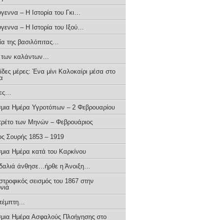
ύγεννα – H Iστορία του Γκι…
ύγεννα – Η Ιστορία του Ιξού…
ρία της βασιλόπιτας…
α των καλάντων…
δες μέρες: Ένα μίνι Καλοκαίρι μέσα στο
α
ιες…
μια Ημέρα Υγροτόπων – 2 Φεβρουαρίου
τρέτο των Μηνών – Φεβρουάριος
ος Σουρής 1853 – 1919
μια Ημέρα κατά του Καρκίνου
δαλιά άνθησε…ήρθε η Άνοιξη…
στροφικός σεισμός του 1867 στην
νιά
πέμπτη…
μια Ημέρα Ασφαλούς Πλοήγησης στο