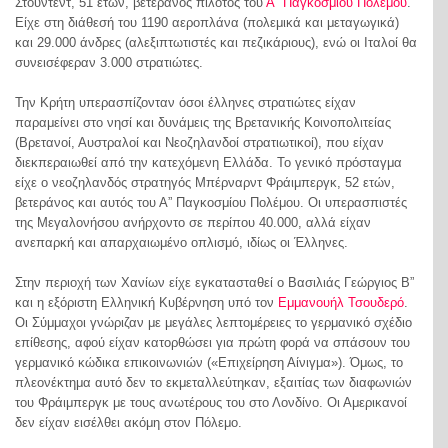
Στούντεντ, 51 ετών, βετεράνος πιλότος του
Α” Παγκοσμίου Πολέμου
.
Είχε στη διάθεσή του 1190 αεροπλάνα (πολεμικά και μεταγωγικά)
και 29.000 άνδρες (αλεξιπτωτιστές και πεζικάριους), ενώ οι Ιταλοί θα
συνεισέφεραν 3.000 στρατιώτες.
Την Κρήτη υπερασπίζονταν όσοι έλληνες στρατιώτες είχαν
παραμείνει στο νησί και δυνάμεις της Βρετανικής Κοινοπολιτείας
(Βρετανοί, Αυστραλοί και Νεοζηλανδοί στρατιωτικοί), που είχαν
διεκπεραιωθεί από την κατεχόμενη Ελλάδα. Το γενικό πρόσταγμα
είχε ο νεοζηλανδός στρατηγός Μπέρναρντ Φράιμπεργκ, 52 ετών,
βετεράνος και αυτός του Α” Παγκοσμίου Πολέμου. Οι υπερασπιστές
της Μεγαλονήσου ανήρχοντο σε περίπου 40.000, αλλά είχαν
ανεπαρκή και απαρχαιωμένο οπλισμό, ιδίως οι Έλληνες.
Στην περιοχή των Χανίων είχε εγκατασταθεί ο Βασιλιάς Γεώργιος Β”
και η εξόριστη Ελληνική Κυβέρνηση υπό τον
Εμμανουήλ Τσουδερό
.
Οι Σύμμαχοι γνώριζαν με μεγάλες λεπτομέρειες το γερμανικό σχέδιο
επίθεσης, αφού είχαν κατορθώσει για πρώτη φορά να σπάσουν του
γερμανικό κώδικα επικοινωνιών («Επιχείρηση Αίνιγμα»). Όμως, το
πλεονέκτημα αυτό δεν το εκμεταλλεύτηκαν, εξαιτίας των διαφωνιών
του Φράιμπεργκ με τους ανωτέρους του στο Λονδίνο. Οι Αμερικανοί
δεν είχαν εισέλθει ακόμη στον Πόλεμο.