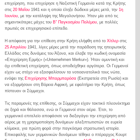
επιχείρηση, που επιχείρησε η Ναζιστική Γερμανία κατά της Κρήτης
στις
20 Μαΐου
1941 και η οποία έληξε δώδεκα μέρες μετά, την
1η
Ιουνίου
, με την κατάληψη της Μεγαλονήσου. Ήταν μία από τις
σημαντικότερες μάχες του
Β” Παγκοσμίου Πολέμου
, με πολλές
πρωτιές σε επιχειρησιακό επίπεδο.
Η απόφαση για την επίθεση στην Κρήτη ελήφθη από το
Χίτλερ
στις
25 Απριλίου
1941, λίγες μέρες μετά την παράδοση της ηπειρωτικής
Ελλάδας στις δυνάμεις του Άξονα, και έλαβε την κωδική ονομασία
«Επιχείρηση Ερμής» («Unternehmen Merkur»). Ήταν αμυντική και
όχι επιθετική επιχείρηση, όπως αποδείχθηκε αργότερα. Οι Γερμανοί
είχαν ως στόχο να εξασφαλίσουν τα νοτιοανατολικά τους νώτα,
ενόψει της
Επιχείρησης Μπαρμπαρόσα
(Εκστρατεία στη Ρωσία) και
να εξορμήσουν στη Βόρεια Αφρική, με εφαλτήριο την Κρήτη, όπως
πίστευαν οι Σύμμαχοι.
Τις παραμονές της επίθεσης, οι Σύμμαχοι είχαν τακτικό πλεονέκτημα
σε ξηρά και θάλασσα, ενώ οι Γερμανοί στον αέρα. Έτσι, το
γερμανικό επιτελείο αποφάσισε να διεξαγάγει την επιχείρηση από
αέρος με τη χρησιμοποίηση δυνάμεων αλεξιπτωτιστών σε ευρεία
κλίμακα, για πρώτη φορά στην παγκόσμια στρατιωτική ιστορία.
Επικεφαλής των γερμανικών δυνάμεων τέθηκε ο πτέραρχος Κουρτ