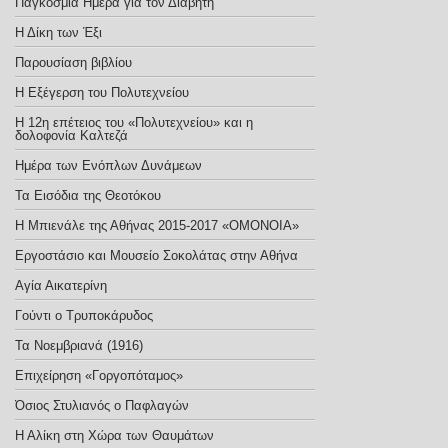
Παγκόσμια Ημέρα για τον Διαβήτη
Η Δίκη των Έξι
Παρουσίαση βιβλίου
Η Εξέγερση του Πολυτεχνείου
Η 12η επέτειος του «Πολυτεχνείου» και η
δολοφονία Καλτεζά
Ημέρα των Ενόπλων Δυνάμεων
Τα Εισόδια της Θεοτόκου
Η Μπιενάλε της Αθήνας 2015-2017 «ΟΜΟΝΟΙΑ»
Εργοστάσιο και Μουσείο Σοκολάτας στην Αθήνα
Αγία Αικατερίνη
Γούντι ο Τρυποκάρυδος
Τα Νοεμβριανά (1916)
Επιχείρηση «Γοργοπόταμος»
Όσιος Στυλιανός ο Παφλαγών
Η Αλίκη στη Χώρα των Θαυμάτων