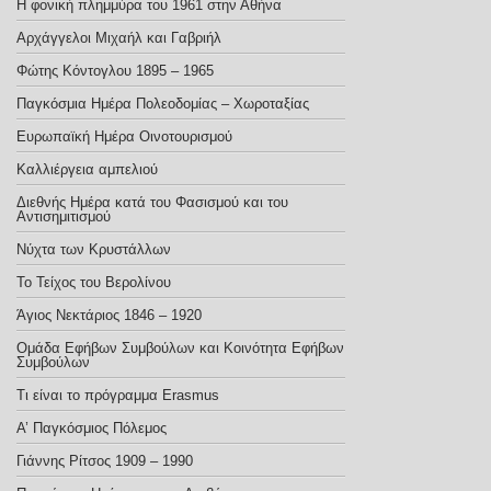
Η φονική πλημμύρα του 1961 στην Αθήνα
Αρχάγγελοι Μιχαήλ και Γαβριήλ
Φώτης Κόντογλου 1895 – 1965
Παγκόσμια Ημέρα Πολεοδομίας – Χωροταξίας
Ευρωπαϊκή Ημέρα Οινοτουρισμού
Καλλιέργεια αμπελιού
Διεθνής Ημέρα κατά του Φασισμού και του
Αντισημιτισμού
Νύχτα των Κρυστάλλων
Το Τείχος του Βερολίνου
Άγιος Νεκτάριος 1846 – 1920
Ομάδα Εφήβων Συμβούλων και Κοινότητα Εφήβων
Συμβούλων
Τι είναι το πρόγραμμα Erasmus
Α’ Παγκόσμιος Πόλεμος
Γιάννης Ρίτσος 1909 – 1990