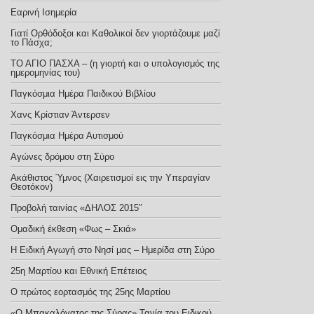
Εαρινή Ισημερία
Γιατί Ορθόδοξοι και Καθολικοί δεν γιορτάζουμε μαζί
το Πάσχα;
ΤΟ ΑΓΙΟ ΠΑΣΧΑ – (η γιορτή και ο υπολογισμός της
ημερομηνίας του)
Παγκόσμια Ημέρα Παιδικού Βιβλίου
Χανς Κρίστιαν Άντερσεν
Παγκόσμια Ημέρα Αυτισμού
Αγώνες δρόμου στη Σύρο
Ακάθιστος Ύμνος (Χαιρετισμοί εις την Υπεραγίαν
Θεοτόκον)
Προβολή ταινίας «ΔΗΛΟΣ 2015″
Ομαδική έκθεση «Φως – Σκιά»
Η Ειδική Αγωγή στο Νησί μας – Ημερίδα στη Σύρο
25η Μαρτίου και Εθνική Επέτειος
Ο πρώτος εορτασμός της 25ης Μαρτίου
«Ο Μπακαλόγατος της Σύρας» Τανία του Ειδικού