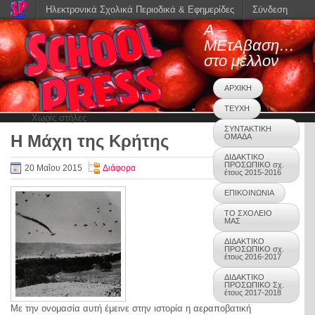
Ηλεκτρονικά Σχολικά Περιοδικά & Εφημερίδες
Σύνδεση
Α –
ΜΕτΑβαση…
στο μέλλον
ΑΡΧΙΚΗ
ΤΕΥΧΗ
Χωρίς στήλες
ΣΥΝΤΑΚΤΙΚΗ
Η Μάχη της Κρήτης
ΟΜΑΔΑ
0
ΔΙΔΑΚΤΙΚΟ
ΠΡΟΣΩΠΙΚΟ σχ.
20 Μαΐου 2015
Διάφορα
έτους 2015-2016
ΕΠΙΚΟΙΝΩΝΙΑ
ΤΟ ΣΧΟΛΕΙΟ
ΜΑΣ
ΔΙΔΑΚΤΙΚΟ
ΠΡΟΣΩΠΙΚΟ σχ.
έτους 2016-2017
ΔΙΔΑΚΤΙΚΟ
ΠΡΟΣΩΠΙΚΟ Σχ.
έτους 2017-2018
Με την ονομασία αυτή έμεινε στην ιστορία η αεραποβατική