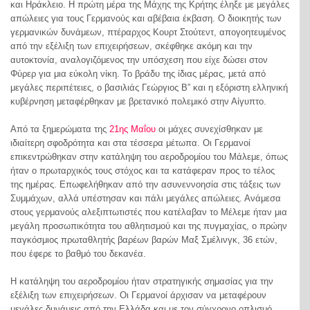
και Ηράκλειο. Η πρώτη μέρα της Μάχης της Κρήτης έληξε με μεγάλες
απώλειες για τους Γερμανούς και αβέβαια έκβαση. Ο διοικητής των
γερμανικών δυνάμεων, πτέραρχος Κουρτ Στούτεντ, απογοητευμένος
από την εξέλιξη των επιχειρήσεων, σκέφθηκε ακόμη και την
αυτοκτονία, αναλογιζόμενος την υπόσχεση που είχε δώσει στον
Φύρερ για μια εύκολη νίκη. Το βράδυ της ίδιας μέρας, μετά από
μεγάλες περιπέτειες, ο βασιλιάς Γεώργιος Β” και η εξόριστη ελληνική
κυβέρνηση μεταφέρθηκαν με βρετανικό πολεμικό στην Αίγυπτο.
Από τα ξημερώματα της
21ης Μαΐου
οι μάχες συνεχίσθηκαν με
ιδιαίτερη σφοδρότητα και στα τέσσερα μέτωπα. Οι Γερμανοί
επικεντρώθηκαν στην κατάληψη του αεροδρομίου του Μάλεμε, όπως
ήταν ο πρωταρχικός τους στόχος και τα κατάφεραν προς το τέλος
της ημέρας. Επωφελήθηκαν από την ασυνεννοησία στις τάξεις των
Συμμάχων, αλλά υπέστησαν και πάλι μεγάλες απώλειες. Ανάμεσα
στους γερμανούς αλεξιπτωτιστές που κατέλαβαν το Μέλεμε ήταν μια
μεγάλη προσωπικότητα του αθλητισμού και της πυγμαχίας, ο πρώην
παγκόσμιος πρωταθλητής βαρέων βαρών Μαξ Σμέλινγκ, 36 ετών,
που έφερε το βαθμό του δεκανέα.
Η κατάληψη του αεροδρομίου ήταν στρατηγικής σημασίας για την
εξέλιξη των επιχειρήσεων. Οι Γερμανοί άρχισαν να μεταφέρουν
μεγάλες δυνάμεις από την Ελλάδα και με τον σύγχρονο οπλισμό