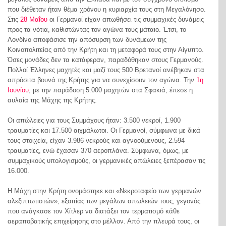
που διέθεταν ήταν θέμα χρόνου η κυριαρχία τους στη Μεγαλόνησο.
Στις
28 Μαΐου
οι Γερμανοί είχαν απωθήσει τις συμμαχικές δυνάμεις
προς τα νότια, καθιστώντας τον αγώνα τους μάταιο. Έτσι, το
Λονδίνο αποφάσισε την απόσυρση των δυνάμεων της
Κοινοπολιτείας από την Κρήτη και τη μεταφορά τους στην Αίγυπτο.
Όσες μονάδες δεν τα κατάφεραν, παραδόθηκαν στους Γερμανούς.
Πολλοί Έλληνες μαχητές και μαζί τους 500 Βρετανοί ανέβηκαν στα
απρόσιτα βουνά της Κρήτης για να συνεχίσουν τον αγώνα. Την
1η
Ιουνίου
, με την παράδοση 5.000 μαχητών στα Σφακιά, έπεσε η
αυλαία της Μάχης της Κρήτης.
Οι απώλειες για τους Συμμάχους ήταν: 3.500 νεκροί, 1.900
τραυματίες και 17.500 αιχμάλωτοι. Οι Γερμανοί, σύμφωνα με δικά
τους στοιχεία, είχαν 3.986 νεκρούς και αγνοούμενους, 2.594
τραυματίες, ενώ έχασαν 370 αεροπλάνα. Σύμφωνα, όμως, με
συμμαχικούς υπολογισμούς, οι γερμανικές απώλειες ξεπέρασαν τις
16.000.
Η Μάχη στην Κρήτη ονομάστηκε και «Νεκροταφείο των γερμανών
αλεξιπτωτιστών», εξαιτίας των μεγάλων απωλειών τους, γεγονός
που ανάγκασε τον Χίτλερ να διατάξει τον τερματισμό κάθε
αεραποβατικής επιχείρησης στο μέλλον. Από την πλευρά τους, οι