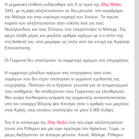
Η γερμανική επίθεση εκδηλώθηκε στις 8 το πρωί της
20ης Μαΐου
1941, με τη ρίψη αλεξιπτωτιστών σε δύο μέτωπα: στο αεροδρόμιο
του Μάλεμε και στην ευρύτερη περιοχή των Χανίων. Τα πρώτα
κύματα των αλεξιπτωτιστών ήταν εύκολη λεία για τους
Νεοζηλανδούς και τους Έλληνες που υπεράσπιζαν το Μάλεμε. Στις
μάχες έλαβε μέρος και μεγάλος αριθμός αμάχων με ό,τι όπλο είχε
στη διάθεσή του, από μαχαίρια ως όπλα από την εποχή της Κρητικής
Επανάστασης.
Οι Γερμανοί δεν υπολόγισαν τη συμμετοχή αμάχων στις επιχειρήσεις
Η συμμετοχή χιλιάδων αμάχων στις επιχειρήσεις ήταν ένας
παράγων που δεν είχαν υπολογίσει οι γερμανοί σχεδιαστές της
επιχείρησης. Πίστευαν ότι οι Κρητικοί, γνωστοί για τα αντιμοναρχικά
τους αισθήματα, θα υποδέχονταν τους Γερμανούς ως ελευθερωτές.
Μία ακόμη λανθασμένη εκτίμηση της γερμανικής αντικατασκοπείας
υπό τον ναύαρχο Βίλχελμ φον Κανάρις ήταν ο αριθμός των μαχητών
στην Κρήτη, τους οποίους υπολόγιζαν σε μόνο 5.000 άνδρες.
Στις 4 το απόγευμα της
20ης Μαΐου
ένα νέο κύμα αλεξιπτωτιστών
έπεσε στο Ρέθυμνο και μία ώρα αργότερα στο Ηράκλειο. Τώρα, οι
μάχες διεξάγονταν σε τέσσερα μέτωπα: Χανιά, Μάλεμε, Ρέθυμνο