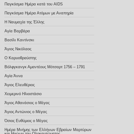
Παγκόσμια Ημέρα κατά του AIDS
Παγκόσμια Ημέρα Ατόμων με Αναπηρία
Η Ναυμαχία της Έλλης
Αγία Βαρβάρα
Βασίλι Καντίνσκι
Άγιος Νικόλαος
Ο Καρυοθραύστης
Βόλφγκανγκ Αμαντέους Μότσαρτ 1756 – 1791
Αγία Άννα
Άγιος Ελευθέριος
Χειμερινό Ηλιοστάσιο
Άγιος Αθανάσιος ο Μέγας
Άγιος Αντώνιος ο Μέγας
Όσιος Ευθύμιος ο Μέγας
Ημέρα Μνήμης των Ελλήνων Εβραίων Μαρτύρων
και Ηρώων του Ολοκαυτώματος