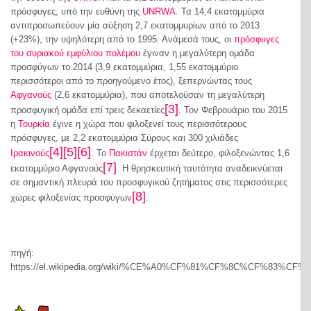
πρόσφυγες, υπό την ευθύνη της
UNRWA
. Τα 14,4 εκατομμύρια
αντιπροσωπεύουν μία αύξηση 2,7 εκατομμυρίων από το 2013
(+23%), την υψηλότερη από το 1995. Ανάμεσά τους, οι
πρόσφυγες
του συριακού εμφύλιου πολέμου
έγιναν η μεγαλύτερη ομάδα
προσφύγων το 2014 (3,9 εκατομμύρια, 1,55 εκατομμύριο
περισσότεροι από το προηγούμενο έτος), ξεπερνώντας τους
Αφγανούς
(2,6 εκατομμύρια), που αποτελούσαν τη μεγαλύτερη
[3]
προσφυγική ομάδα επί τρεις δεκαετίες
. Τον Φεβρουάριο του 2015
η
Τουρκία
έγινε η χώρα που φιλοξενεί τους περισσότερους
πρόσφυγες, με 2,2 εκατομμύρια Σύρους και 300 χιλιάδες
[4]
[5]
[6]
Ιρακινούς
. Το
Πακιστάν
έρχεται δεύτερο, φιλοξενώντας 1,6
[7]
εκατομμύριο Αφγανούς
. Η θρησκευτική ταυτότητα αναδεικνύεται
σε σημαντική πλευρά του προσφυγικού ζητήματος στις περισσότερες
[8]
χώρες φιλοξενίας προσφύγων
.
πηγή:
https://el.wikipedia.org/wiki/%CE%A0%CF%81%CF%8C%CF%83