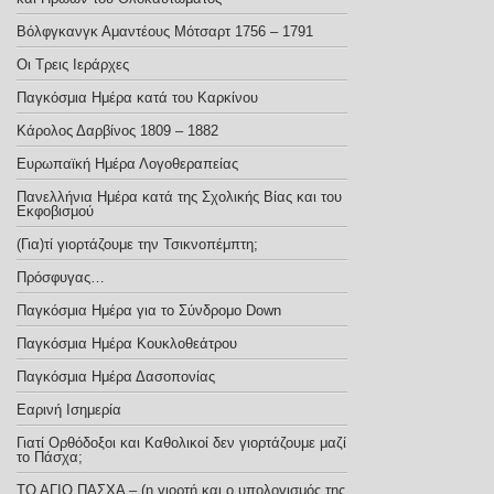
Βόλφγκανγκ Αμαντέους Μότσαρτ 1756 – 1791
Οι Τρεις Ιεράρχες
Παγκόσμια Ημέρα κατά του Καρκίνου
Κάρολος Δαρβίνος 1809 – 1882
Ευρωπαϊκή Ημέρα Λογοθεραπείας
Πανελλήνια Ημέρα κατά της Σχολικής Βίας και του
Εκφοβισμού
(Για)τί γιορτάζουμε την Τσικνοπέμπτη;
Πρόσφυγας…
Παγκόσμια Ημέρα για το Σύνδρομο Down
Παγκόσμια Ημέρα Κουκλοθεάτρου
Παγκόσμια Ημέρα Δασοπονίας
Εαρινή Ισημερία
Γιατί Ορθόδοξοι και Καθολικοί δεν γιορτάζουμε μαζί
το Πάσχα;
ΤΟ ΑΓΙΟ ΠΑΣΧΑ – (η γιορτή και ο υπολογισμός της