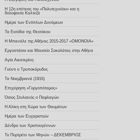
Η 12η επέτειος του «Πολυτεχνείου» και η
δολοφονία Καλτεζά
Ημέρα των Ενόπλων Δυνάμεων
Τα Εισόδια της Θεοτόκου
Η Μπιενάλε της Αθήνας 2015-2017 «ΟΜΟΝΟΙΑ»
Εργοστάσιο και Μουσείο Σοκολάτας στην Αθήνα
Αγία Αικατερίνη
Γούντι ο Τρυποκάρυδος
Τα Νοεμβριανά (1916)
Επιχείρηση «Γοργοπόταμος»
Όσιος Στυλιανός ο Παφλαγών
Η Αλίκη στη Χώρα των Θαυμάτων
Ημέρα των Ευχαριστιών
Δένδρο των Χριστουγέννων
Το Πορτρέτο των Μηνών – ΔΕΚΕΜΒΡΙΟΣ