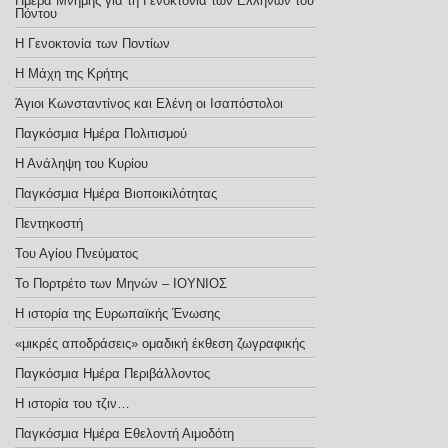
Ημέρα Μνήμης για τη Γενοκτονία των Ελλήνων του
Πόντου
Η Γενοκτονία των Ποντίων
Η Μάχη της Κρήτης
Άγιοι Κωνσταντίνος και Ελένη οι Ισαπόστολοι
Παγκόσμια Ημέρα Πολιτισμού
Η Ανάληψη του Κυρίου
Παγκόσμια Ημέρα Βιοποικιλότητας
Πεντηκοστή
Του Αγίου Πνεύματος
Το Πορτρέτο των Μηνών – ΙΟΥΝΙΟΣ
Η ιστορία της Ευρωπαϊκής Ένωσης
«μικρές αποδράσεις» ομαδική έκθεση ζωγραφικής
Παγκόσμια Ημέρα Περιβάλλοντος
Η ιστορία του τζιν…
Παγκόσμια Ημέρα Εθελοντή Αιμοδότη