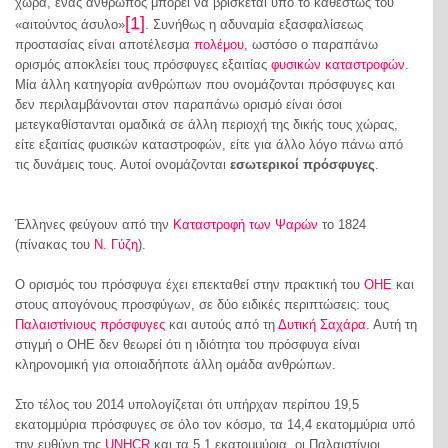
χώρα, ένας άνθρωπος μπορεί να βρίσκεται υπό το καθεστώς του
[1]
«αιτούντος άσυλο»
. Συνήθως η αδυναμία εξασφαλίσεως
προστασίας είναι αποτέλεσμα
πολέμου
, ωστόσο ο παραπάνω
ορισμός αποκλείει τους πρόσφυγες εξαιτίας
φυσικών καταστροφών
.
Μία άλλη κατηγορία ανθρώπων που ονομάζονται πρόσφυγες και
δεν περιλαμβάνονται στον παραπάνω ορισμό είναι όσοι
μετεγκαθίστανται ομαδικά σε άλλη περιοχή της δικής τους χώρας,
είτε εξαιτίας φυσικών καταστροφών, είτε για άλλο λόγο πάνω από
τις δυνάμεις τους. Αυτοί ονομάζονται
εσωτερικοί πρόσφυγες
.
Έλληνες φεύγουν από την
Καταστροφή των Ψαρών
το 1824
(πίνακας του
Ν. Γύζη
).
Ο ορισμός του πρόσφυγα έχει επεκταθεί στην πρακτική του
ΟΗΕ
και
στους απογόνους προσφύγων, σε δύο ειδικές περιπτώσεις: τους
Παλαιστίνιους πρόσφυγες
και αυτούς από τη
Δυτική Σαχάρα
. Αυτή τη
στιγμή ο ΟΗΕ δεν θεωρεί ότι η ιδιότητα του πρόσφυγα είναι
κληρονομική για οποιαδήποτε άλλη ομάδα ανθρώπων.
Στο τέλος του 2014 υπολογίζεται ότι υπήρχαν περίπου 19,5
εκατομμύρια πρόσφυγες σε όλο τον κόσμο, τα 14,4 εκατομμύρια υπό
την ευθύνη της
UNHCR
και τα 5,1 εκατομμύρια, οι Παλαιστίνιοι