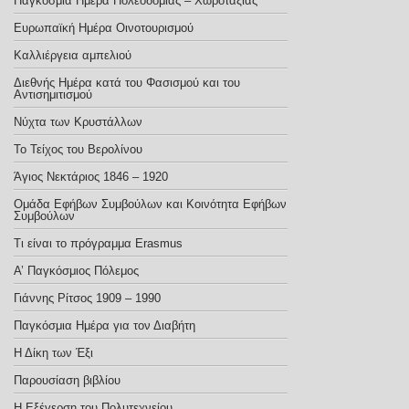
Παγκόσμια Ημέρα Πολεοδομίας – Χωροταξίας
Ευρωπαϊκή Ημέρα Οινοτουρισμού
Καλλιέργεια αμπελιού
Διεθνής Ημέρα κατά του Φασισμού και του
Αντισημιτισμού
Νύχτα των Κρυστάλλων
Το Τείχος του Βερολίνου
Άγιος Νεκτάριος 1846 – 1920
Ομάδα Εφήβων Συμβούλων και Κοινότητα Εφήβων
Συμβούλων
Τι είναι το πρόγραμμα Erasmus
Α’ Παγκόσμιος Πόλεμος
Γιάννης Ρίτσος 1909 – 1990
Παγκόσμια Ημέρα για τον Διαβήτη
Η Δίκη των Έξι
Παρουσίαση βιβλίου
Η Εξέγερση του Πολυτεχνείου