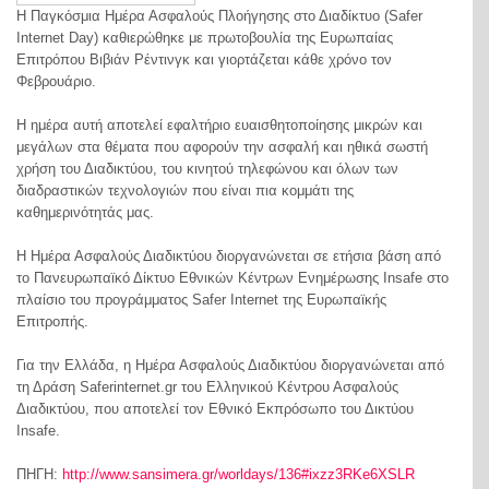
Η Παγκόσμια Ημέρα Ασφαλούς Πλοήγησης στο Διαδίκτυο (Safer
Internet Day) καθιερώθηκε με πρωτοβουλία της Ευρωπαίας
Επιτρόπου Βιβιάν Ρέντινγκ και γιορτάζεται κάθε χρόνο τον
Φεβρουάριο.
Η ημέρα αυτή αποτελεί εφαλτήριο ευαισθητοποίησης μικρών και
μεγάλων στα θέματα που αφορούν την ασφαλή και ηθικά σωστή
χρήση του Διαδικτύου, του κινητού τηλεφώνου και όλων των
διαδραστικών τεχνολογιών που είναι πια κομμάτι της
καθημερινότητάς μας.
Η Ημέρα Ασφαλούς Διαδικτύου διοργανώνεται σε ετήσια βάση από
το Πανευρωπαϊκό Δίκτυο Εθνικών Κέντρων Ενημέρωσης Insafe στο
πλαίσιο του προγράμματος Safer Internet της Ευρωπαϊκής
Επιτροπής.
Για την Ελλάδα, η Ημέρα Ασφαλούς Διαδικτύου διοργανώνεται από
τη Δράση Saferinternet.gr του Ελληνικού Κέντρου Ασφαλούς
Διαδικτύου, που αποτελεί τον Εθνικό Εκπρόσωπο του Δικτύου
Insafe.
ΠΗΓΗ:
http://www.sansimera.gr/worldays/136#ixzz3RKe6XSLR