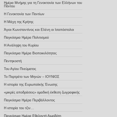
Ημέρα Μνήμης για τη Γενοκτονία των Ελλήνων του
Πόντου
Η Γενοκτονία των Ποντίων
Η Μάχη της Κρήτης
Άγιοι Κωνσταντίνος και Ελένη οι Ισαπόστολοι
Παγκόσμια Ημέρα Πολιτισμού
Η Ανάληψη του Κυρίου
Παγκόσμια Ημέρα Βιοποικιλότητας
Πεντηκοστή
Του Αγίου Πνεύματος
Το Πορτρέτο των Μηνών – ΙΟΥΝΙΟΣ
Η ιστορία της Ευρωπαϊκής Ένωσης
«μικρές αποδράσεις» ομαδική έκθεση ζωγραφικής
Παγκόσμια Ημέρα Περιβάλλοντος
Η ιστορία του τζιν…
Παγκόσμια Ημέρα Εθελοντή Αιμοδότη