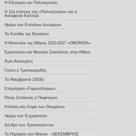
Η Εξέγερση του Πολυτεχνείου
Η 12η επέτειος του «Πολυτεχνείου» και η
δολοφονία Καλτεζά
Ημέρα των Ενόπλων Δυνάμεων
Τα Εισόδια της Θεοτόκου
Η Μπιενάλε της Αθήνας 2015-2017 «ΟΜΟΝΟΙΑ»
Εργοστάσιο και Μουσείο Σοκολάτας στην Αθήνα
Αγία Αικατερίνη
Γούντι ο Τρυποκάρυδος
Τα Νοεμβριανά (1916)
Επιχείρηση «Γοργοπόταμος»
Όσιος Στυλιανός ο Παφλαγών
Η Αλίκη στη Χώρα των Θαυμάτων
Ημέρα των Ευχαριστιών
Δένδρο των Χριστουγέννων
Το Πορτρέτο των Μηνών – ΔΕΚΕΜΒΡΙΟΣ