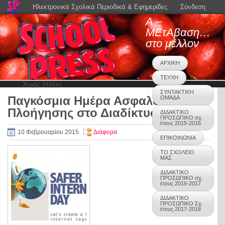
Ηλεκτρονικά Σχολικά Περιοδικά & Εφημερίδες
Σύνδεση
Α –
ΜΕτΑβαση…
στο μέλλον
ΑΡΧΙΚΗ
ΤΕΥΧΗ
Χωρίς στήλες
ΣΥΝΤΑΚΤΙΚΗ
Παγκόσμια Ημέρα Ασφαλούς
ΟΜΑΔΑ
0
Πλοήγησης στο Διαδίκτυο
ΔΙΔΑΚΤΙΚΟ
ΠΡΟΣΩΠΙΚΟ σχ.
έτους 2015-2016
10 Φεβρουαρίου 2015
Διάφορα
ΕΠΙΚΟΙΝΩΝΙΑ
ΤΟ ΣΧΟΛΕΙΟ
ΜΑΣ
ΔΙΔΑΚΤΙΚΟ
ΠΡΟΣΩΠΙΚΟ σχ.
έτους 2016-2017
ΔΙΔΑΚΤΙΚΟ
ΠΡΟΣΩΠΙΚΟ Σχ.
έτους 2017-2018