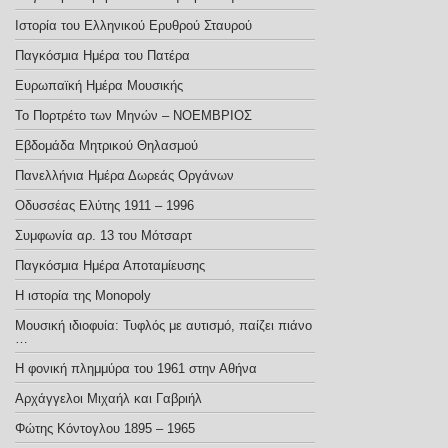
Ιστορία του Ελληνικού Ερυθρού Σταυρού
Παγκόσμια Ημέρα του Πατέρα
Ευρωπαϊκή Ημέρα Μουσικής
Το Πορτρέτο των Μηνών – ΝΟΕΜΒΡΙΟΣ
Εβδομάδα Μητρικού Θηλασμού
Πανελλήνια Ημέρα Δωρεάς Οργάνων
Οδυσσέας Ελύτης 1911 – 1996
Συμφωνία αρ. 13 του Μότσαρτ
Παγκόσμια Ημέρα Αποταμίευσης
Η ιστορία της Monopoly
Μουσική ιδιοφυία: Τυφλός με αυτισμό, παίζει πιάνο
…
Η φονική πλημμύρα του 1961 στην Αθήνα
Αρχάγγελοι Μιχαήλ και Γαβριήλ
Φώτης Κόντογλου 1895 – 1965