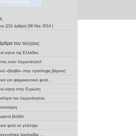
ς
χος
(211 άρθρα) (06 Νοε 2014 )
άρθρα του τεύχους:
κοί κήποι της Ελλάδας
ντας εναν λαχανόκηπο!
ινό «βοηθά» στην πρόσληψη βάρους!
ικά και φαρμακευτικά φυτά…
κοί κήποι στην Ευρώπη
ρολόγιο του λαχανόκηπου
τοποίηση
ωρινοί βολβοί
ικά φυτά σε γλάστρα
υγεννιάτικα λουλούδια …