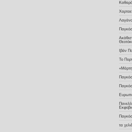
Καθαρ
Χαρταε
Λαγάνα
Παγκόσ
Ακάθιστ
Θεοτόκ
Ιβάν Π
Το Πορ
«Μάρτη
Παγκόσ
Παγκόσ
Ευρωπα
Πανελλή
Εκφοβι
Παγκόσ
τα χελ