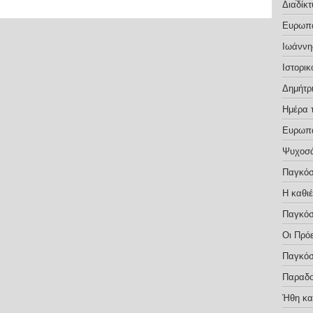
Διαδίκτ
Ευρωπα
Ιωάννη
Ιστορικ
Δημήτρ
Ημέρα 
Ευρωπα
Ψυχοσ
Παγκόσ
Η καθι
Παγκόσ
Οι Πρό
Παγκόσ
Παραδο
Ήθη κα