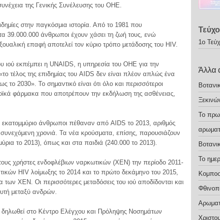
υνέχεια της Γενικής Συνέλευσης του ΟΗΕ.
πιδημίες στην παγκόσμια ιστορία. Από το 1981 που
Τεύχο
α 39.000.000 άνθρωποι έχουν χάσει τη ζωή τους, ενώ
1ο Τεύ
σεξουαλική επαφή αποτελεί τον κύριο τρόπο μετάδοσης του HIV.
ου ιού εκπέμπει η UNAIDS, η υπηρεσία του ΟΗΕ για την
Άλλα 
«το τέλος της επιδημίας του AIDS δεν είναι πλέον απλώς ένα
ως το 2030». Το σημαντικό είναι ότι όλο και περισσότεροι
Βοτανι
οϊκά φάρμακα που αποτρέπουν την εκδήλωση της ασθένειας,
Ξεκινώ
Το πρω
5 εκατομμύριο άνθρωποι πέθαναν από AIDS το 2013, αριθμός
αρωματ
 συνεχόμενη χρονιά. Τα νέα κρούσματα, επίσης, παρουσιάζουν
μύρια το 2013), όπως και στα παιδιά (240.000 το 2013).
Βοτανι
Το ημε
τους χρήστες ενδοφλέβιων ναρκωτικών (ΧΕΝ) την περίοδο 2011-
τικών HIV λοίμωξης το 2014 και το πρώτο δεκάμηνο του 2015,
Κομποσ
α των XEN. Οι περισσότερες μεταδόσεις του ιού αποδίδονται και
Φθινοπ
αυτή μεταξύ ανδρών.
Αρωματ
ν δηλωθεί στο Κέντρο Ελέγχου και Πρόληψης Νοσημάτων
Χριστο