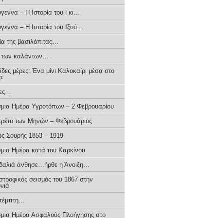
ύγεννα – H Iστορία του Γκι…
ύγεννα – Η Ιστορία του Ιξού…
ρία της βασιλόπιτας…
α των καλάντων…
δες μέρες: Ένα μίνι Καλοκαίρι μέσα στο
α
ιες…
μια Ημέρα Υγροτόπων – 2 Φεβρουαρίου
τρέτο των Μηνών – Φεβρουάριος
ος Σουρής 1853 – 1919
μια Ημέρα κατά του Καρκίνου
δαλιά άνθησε…ήρθε η Άνοιξη…
στροφικός σεισμός του 1867 στην
νιά
πέμπτη…
μια Ημέρα Ασφαλούς Πλοήγησης στο