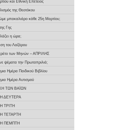
τίου και Εθνική Επέτειος
λισμός της Θεοτόκου
τρώμε μπακαλιάρο κάθε 25η Μαρτίου;
της Γης
λλάζει η ώρα;
ση του Λαζάρου
τρέτο των Μηνών – ΑΠΡΙΛΗΣ
ένε ψέματα την Πρωταπριλιά;
μια Ημέρα Παιδικού Βιβλίου
μια Ημέρα Αυτισμού
ΚΗ ΤΩΝ ΒΑΪΩΝ
Η ΔΕΥΤΕΡΑ
Η ΤΡΙΤΗ
Η ΤΕΤΑΡΤΗ
Η ΠΕΜΠΤΗ