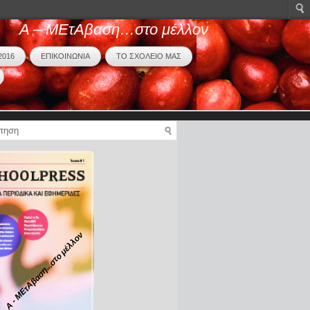
Α – ΜΕτΑβαση…στο μέλλον
2016
ΕΠΙΚΟΙΝΩΝΙΑ
ΤΟ ΣΧΟΛΕΙΟ ΜΑΣ
Α - ΜΕτΑβαση...στο μέλλον