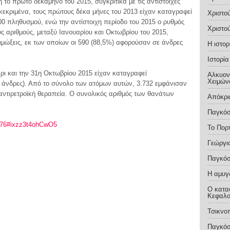
ο πρώτο δεκάμηνο του 2015, συγκριτικά με τις αντίστοιχες
γκεκριμένα, τους πρώτους δέκα μήνες του 2013 είχαν καταγραφεί
Χριστο
00 πληθυσμού, ενώ την αντίστοιχη περίοδο του 2015 ο ρυθμός
Χριστο
υς αριθμούς, μεταξύ Ιανουαρίου και Οκτωβρίου του 2015,
ώξεις, εκ των οποίων οι 590 (88,5%) αφορούσαν σε άνδρες
Η ιστο
Ιστορί
ι και την 31η Οκτωβρίου 2015 είχαν καταγραφεί
Αλκυονί
Χειμών
% άνδρες). Από το σύνολο των ατόμων αυτών, 3.732 εμφάνισαν
αντιρετροϊκή θεραπεία. Ο συνολικός αριθμός των θανάτων
Απόκρ
Παγκόσ
s/76#ixzz3t4ohCwO5
Το Πορ
Γεώργι
Παγκόσ
Η αμυγ
Ο κατα
Κεφαλο
Τσικνο
Παγκόσ