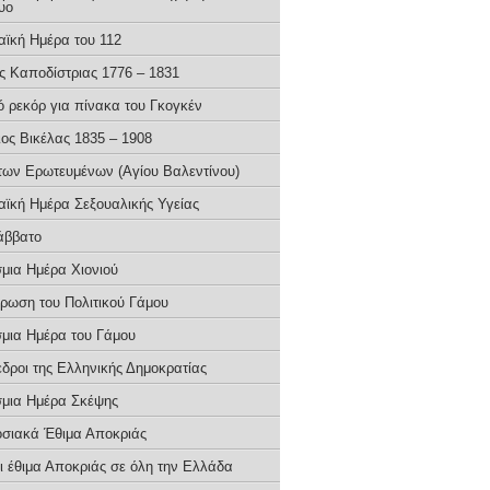
υο
ϊκή Ημέρα του 112
ς Καποδίστριας 1776 – 1831
ό ρεκόρ για πίνακα του Γκογκέν
ιος Βικέλας 1835 – 1908
των Ερωτευμένων (Αγίου Βαλεντίνου)
ϊκή Ημέρα Σεξoυαλικής Υγείας
άββατο
μια Ημέρα Χιονιού
έρωση του Πολιτικού Γάμου
μια Ημέρα του Γάμου
εδροι της Ελληνικής Δημοκρατίας
μια Ημέρα Σκέψης
σιακά Έθιμα Αποκριάς
ι έθιμα Αποκριάς σε όλη την Ελλάδα