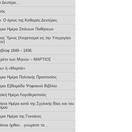
ά Δευτέρα…
τός
: Ο άρτος της Καθαράς Δευτέρας
μια Ημέρα Σπάνιων Παθήσεων
ος Ύμνος (Χαιρετισμοί εις την Υπεραγίαν
ον)
αβλόφ 1849 – 1936
τρέτο των Μηνών – ΜΑΡΤΙΟΣ
ς» ή «Μαρτιά»
μια Ημέρα Πολιτικής Προστασίας
μια Εβδομάδα Ψηφιακού Βιβλίου
ϊκή Ημέρα Λογοθεραπείας
νια Ημέρα κατά της Σχολικής Βίας και του
σμού
μια Ημέρα της Γυναίκας
ιδόνια ήρθαν…γνωρίστε τα…