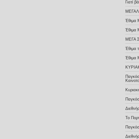
Γιατί 
ΜΕΓΑΛ
Έθιμα 
Έθιμα 
ΜΕΓΑ 
Έθιμα 
Έθιμα 
ΚΥΡΙΑ
Παγκόσ
Καινοτ
Κυριακ
Παγκόσ
Διεθνή
Το Πορ
Παγκόσ
Διεθνή