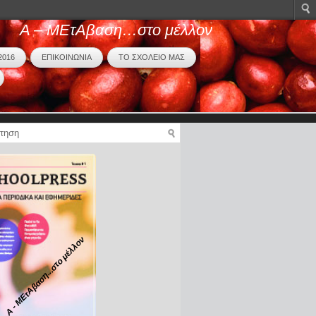
Α – ΜΕτΑβαση…στο μέλλον
2016
ΕΠΙΚΟΙΝΩΝΙΑ
ΤΟ ΣΧΟΛΕΙΟ ΜΑΣ
Α - ΜΕτΑβαση...στο μέλλον