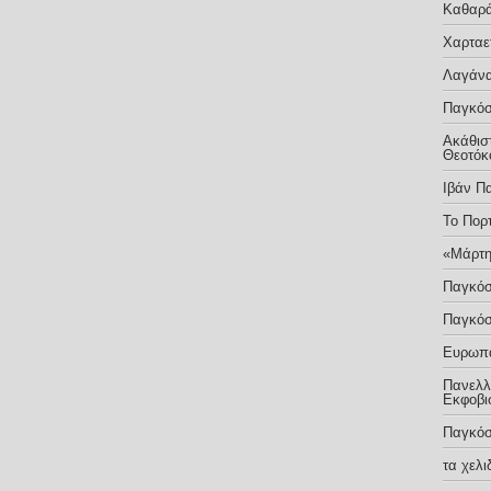
Καθαρ
Χαρταε
Λαγάνα
Παγκόσ
Ακάθιστ
Θεοτόκ
Ιβάν Π
Το Πορ
«Μάρτη
Παγκόσ
Παγκόσ
Ευρωπα
Πανελλή
Εκφοβι
Παγκόσ
τα χελ