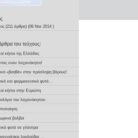
ς
χος
(211 άρθρα) (06 Νοε 2014 )
άρθρα του τεύχους:
κοί κήποι της Ελλάδας
ντας εναν λαχανόκηπο!
ινό «βοηθά» στην πρόσληψη βάρους!
ικά και φαρμακευτικά φυτά…
κοί κήποι στην Ευρώπη
ρολόγιο του λαχανόκηπου
τοποίηση
ωρινοί βολβοί
ικά φυτά σε γλάστρα
υγεννιάτικα λουλούδια …