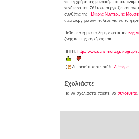
για τη χρήση της μουσικής και του ονόμ
γενέτειρά του Ζάλτσμπουργκ ζει και ανα
συνθέτης της
«Μικρής Νυχτερινής Μουσι
αριστουργημάτων πάλευε για να τα φέρει 
Πέθανε στη μία τα ξημερώματα της
5ης Δ
ζωής και της καριέρας του.
ΠΗΓΗ:
http://www.sansimera.gr/biograp
Δημοσιεύτηκε στη στήλη:
Διάφορα
Σχολιάστε
Για να σχολιάσετε πρέπει να
συνδεθείτε
.