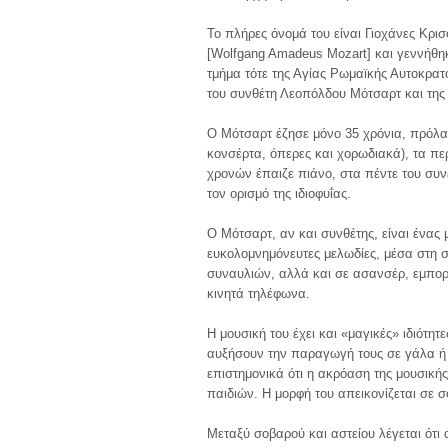
Το πλήρες όνομά του είναι Γιοχάνες Κρ
[Wolfgang Amadeus Mozart] και γεννήθη
τμήμα τότε της Αγίας Ρωμαϊκής Αυτοκρατ
του συνθέτη Λεοπόλδου Μότσαρτ και της
Ο Μότσαρτ έζησε μόνο 35 χρόνια, πρόλα
κονσέρτα, όπερες και χορωδιακά), τα πε
χρονών έπαιζε πιάνο, στα πέντε του συνέ
τον ορισμό της ιδιοφυΐας.
Ο Μότσαρτ, αν και συνθέτης, είναι ένας 
ευκολομνημόνευτες μελωδίες, μέσα στη σ
συναυλιών, αλλά και σε ασανσέρ, εμπορ
κινητά τηλέφωνα.
Η μουσική του έχει και «μαγικές» ιδιότη
αυξήσουν την παραγωγή τους σε γάλα ή 
επιστημονικά ότι η ακρόαση της μουσική
παιδιών. Η μορφή του απεικονίζεται σε 
Μεταξύ σοβαρού και αστείου λέγεται ότι