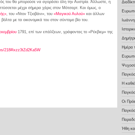
ατός του θα μπορούσε να αγοράσει όλη την Αυστρία. Άλλωστε, η
Διαδίκτ
πτύσσεται μέχρι σήμερα χάρις στον Μότσαρτ. Και όμως, ο
Ευρωπα
κής»
, του «Ντον Τζιοβάνι», του
«Μαγικού Αυλού»
και άλλων
βόλτα με τα οικονομικά του στον σύντομο βίο του.
Ιωάννη
Ιστορικ
εκεμβρίου
1791, επί των επάλξεων, γράφοντας το «Ρέκβιεμ» της
Δημήτρ
Ημέρα 
hies/218#ixzz3tZd2Ka5W
Ευρωπα
Ψυχοσ
Παγκόσ
Η καθι
Παγκόσ
Οι Πρό
Παγκόσ
Παραδο
Ήθη κα