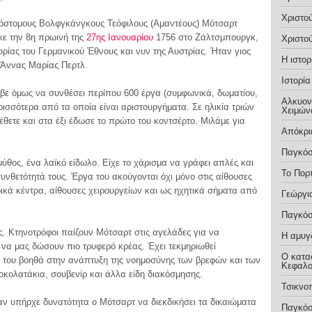
Χριστο
ισόστομους Βολφγκάνγκους Τεόφιλους (Αμαντέους) Μότσαρτ
κε την 8η πρωινή της
27ης Ιανουαρίου
1756 στο Ζάλτσμπουργκ,
Χριστο
ορίας του Γερμανικού Έθνους και νυν της Αυστρίας. Ήταν γιος
Η ιστο
 Άννας Μαρίας Περτλ.
Ιστορί
βε όμως να συνθέσει περίπου 600 έργα (συμφωνικά, δωματίου,
Αλκυονί
ρισσότερα από τα οποία είναι αριστουργήματα. Σε ηλικία τριών
Χειμών
θετε και στα έξι έδωσε το πρώτο του κοντσέρτο. Μιλάμε για
Απόκρ
Παγκόσ
μύθος, ένα λαϊκό είδωλο. Είχε το χάρισμα να γράφει απλές και
Το Πορ
υνθετότητά τους. Έργα του ακούγονται όχι μόνο στις αίθουσες
ικά κέντρα, αίθουσες χειρουργείων και ως ηχητικά σήματα από
Γεώργι
Παγκόσ
τες. Κτηνοτρόφοι παίζουν Μότσαρτ στις αγελάδες για να
Η αμυγ
να μας δώσουν πιο τρυφερό κρέας. Έχει τεκμηριωθεί
Ο κατα
ς του βοηθά στην ανάπτυξη της νοημοσύνης των βρεφών και των
Κεφαλο
σοκολατάκια, σουβενίρ και άλλα είδη διακόσμησης.
Τσικνο
 αν υπήρχε δυνατότητα ο Μότσαρτ να διεκδικήσει τα δικαιώματα
Παγκόσ