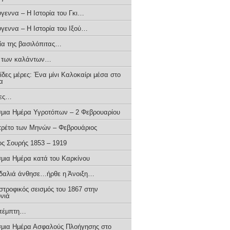
ύγεννα – H Iστορία του Γκι…
ύγεννα – Η Ιστορία του Ιξού…
ρία της βασιλόπιτας…
α των καλάντων…
δες μέρες: Ένα μίνι Καλοκαίρι μέσα στο
α
ιες…
μια Ημέρα Υγροτόπων – 2 Φεβρουαρίου
τρέτο των Μηνών – Φεβρουάριος
ος Σουρής 1853 – 1919
μια Ημέρα κατά του Καρκίνου
δαλιά άνθησε…ήρθε η Άνοιξη…
στροφικός σεισμός του 1867 στην
νιά
πέμπτη…
μια Ημέρα Ασφαλούς Πλοήγησης στο