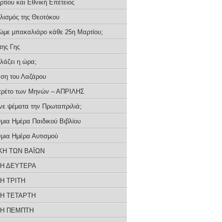
τίου και Εθνική Επέτειος
λισμός της Θεοτόκου
τρώμε μπακαλιάρο κάθε 25η Μαρτίου;
της Γης
λλάζει η ώρα;
ση του Λαζάρου
τρέτο των Μηνών – ΑΠΡΙΛΗΣ
ένε ψέματα την Πρωταπριλιά;
μια Ημέρα Παιδικού Βιβλίου
μια Ημέρα Αυτισμού
ΚΗ ΤΩΝ ΒΑΪΩΝ
Η ΔΕΥΤΕΡΑ
Η ΤΡΙΤΗ
Η ΤΕΤΑΡΤΗ
Η ΠΕΜΠΤΗ