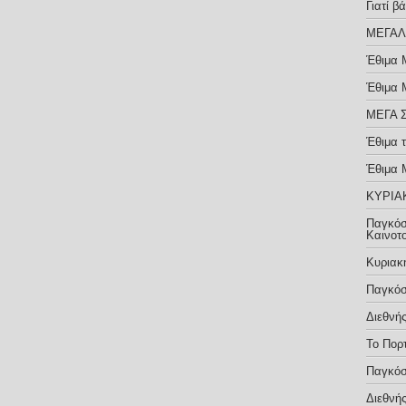
Γιατί 
ΜΕΓΑΛ
Έθιμα 
Έθιμα 
ΜΕΓΑ 
Έθιμα 
Έθιμα 
ΚΥΡΙΑ
Παγκόσ
Καινοτ
Κυριακ
Παγκόσ
Διεθνή
Το Πορ
Παγκόσ
Διεθνή