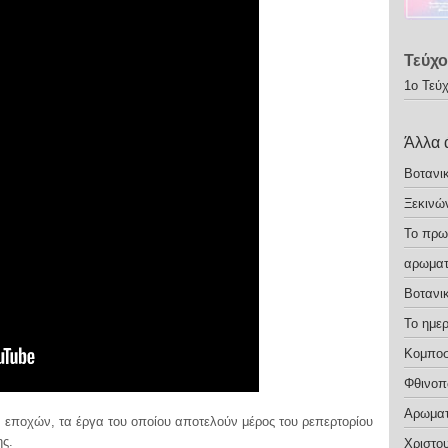
Τεύχο
1ο Τεύ
Άλλα 
Βοτανι
Ξεκινώ
Το πρω
αρωματ
Βοτανι
Το ημε
Κομποσ
Φθινοπ
Αρωματ
 εποχών, τα έργα του οποίου αποτελούν μέρος του ρεπερτορίου
ης.
Χριστο