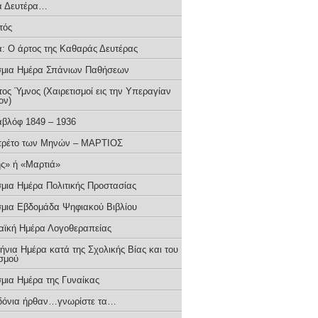
ά Δευτέρα…
τός
: Ο άρτος της Καθαράς Δευτέρας
μια Ημέρα Σπάνιων Παθήσεων
ος Ύμνος (Χαιρετισμοί εις την Υπεραγίαν
ον)
αβλόφ 1849 – 1936
τρέτο των Μηνών – ΜΑΡΤΙΟΣ
ς» ή «Μαρτιά»
μια Ημέρα Πολιτικής Προστασίας
μια Εβδομάδα Ψηφιακού Βιβλίου
ϊκή Ημέρα Λογοθεραπείας
νια Ημέρα κατά της Σχολικής Βίας και του
σμού
μια Ημέρα της Γυναίκας
ιδόνια ήρθαν…γνωρίστε τα…