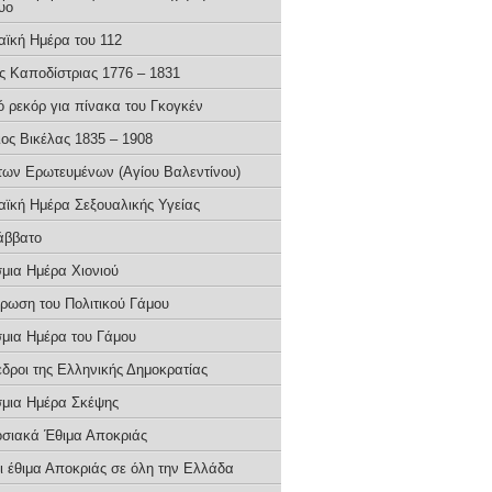
υο
ϊκή Ημέρα του 112
ς Καποδίστριας 1776 – 1831
ό ρεκόρ για πίνακα του Γκογκέν
ιος Βικέλας 1835 – 1908
των Ερωτευμένων (Αγίου Βαλεντίνου)
ϊκή Ημέρα Σεξoυαλικής Υγείας
άββατο
μια Ημέρα Χιονιού
έρωση του Πολιτικού Γάμου
μια Ημέρα του Γάμου
εδροι της Ελληνικής Δημοκρατίας
μια Ημέρα Σκέψης
σιακά Έθιμα Αποκριάς
ι έθιμα Αποκριάς σε όλη την Ελλάδα