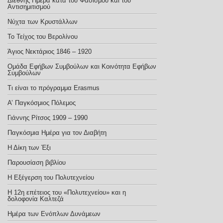
Διεθνής Ημέρα κατά του Φασισμού και του
Αντισημιτισμού
Νύχτα των Κρυστάλλων
Το Τείχος του Βερολίνου
Άγιος Νεκτάριος 1846 – 1920
Ομάδα Εφήβων Συμβούλων και Κοινότητα Εφήβων
Συμβούλων
Τι είναι το πρόγραμμα Erasmus
Α’ Παγκόσμιος Πόλεμος
Γιάννης Ρίτσος 1909 – 1990
Παγκόσμια Ημέρα για τον Διαβήτη
Η Δίκη των Έξι
Παρουσίαση βιβλίου
Η Εξέγερση του Πολυτεχνείου
Η 12η επέτειος του «Πολυτεχνείου» και η
δολοφονία Καλτεζά
Ημέρα των Ενόπλων Δυνάμεων