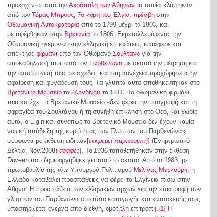
προέρχονται από την
Ακρόπολη των Αθηνών
τα οποία κλάπηκαν
από τον
Τόμας Μπρους, 7ο κόμη του Έλγιν
,
πρέσβη
στην
Οθωμανική Αυτοκρατορία
από το 1799 μέχρι το 1803, και
μεταφέρθηκαν στην
Βρετανία
το 1806. Εκμεταλλευόμενος την
Οθωμανική ηγεμονία στην ελληνική επικράτεια, κατάφερε και
απέκτησε
φιρμάνι
από τον Οθωμανό
Σουλτάνο
για την
αποκαθήλωσή τους από τον
Παρθενώνα
με σκοπό την μέτρηση και
την αποτύπωσή τους σε σχέδια, και στη συνέχεια προχώρησε στην
αφαίρεση και φυγάδευσή τους. Τα γλυπτά αυτά αποθηκεύτηκαν στο
Βρετανικό Μουσείο
του
Λονδίνου
το 1816. Το οθωμανικό φιρμάνι,
που κατέχει το Βρετανικό Μουσείο «δεν φέρει την υπογραφή και τη
σφραγίδα του Σουλτάνου ή τη συνήθη επίκληση στο Θεό, και χωρίς
αυτά, ο Elgin και συνεπώς το Βρετανικό Μουσείο δεν έχουν καμία
νομική απόδειξη της κυριότητας των Γλυπτών του Παρθενώνα»,
σύμφωνα με έκθεση ειδικών
[
εκκρεμεί παραπομπή
]
(Ενημερωτικό
Δελτίο, Nov.2008)
[
ασαφές
]
. Το 1936 τοποθετήθηκαν στην έκθεση
Duveen που δημιουργήθηκε για αυτό το σκοπό. Από το 1983, με
πρωτοβουλία της τότε Υπουργού Πολιτισμού
Μελίνας Μερκούρη
, η
Ελλάδα καταβάλει προσπάθειες να φέρει τα Ελγίνεια πίσω στην
Αθήνα. Η προσπάθεια των ελληνικών αρχών για την επιστροφή των
γλυπτών του Παρθενώνα στο τόπο καταγωγής και κατασκευής τους
υποστηρίζεται ενεργά από διεθνή, ομότιτλη επιτροπή.
[1]
Η