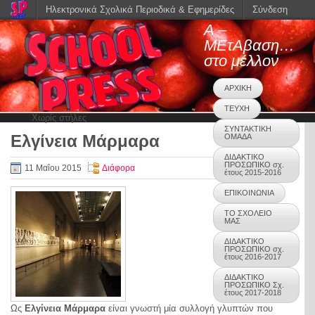
Ηλεκτρονικά Σχολικά Περιοδικά & Εφημερίδες
Σύνδεση
Α –
ΜΕτΑβαση…
στο μέλλον
ΑΡΧΙΚΗ
ΤΕΥΧΗ
Χωρίς στήλες
ΣΥΝΤΑΚΤΙΚΗ
Ελγίνεια Μάρμαρα
ΟΜΑΔΑ
0
ΔΙΔΑΚΤΙΚΟ
ΠΡΟΣΩΠΙΚΟ σχ.
11 Μαΐου 2015
Διάφορα
έτους 2015-2016
ΕΠΙΚΟΙΝΩΝΙΑ
ΤΟ ΣΧΟΛΕΙΟ
ΜΑΣ
ΔΙΔΑΚΤΙΚΟ
ΠΡΟΣΩΠΙΚΟ σχ.
έτους 2016-2017
ΔΙΔΑΚΤΙΚΟ
ΠΡΟΣΩΠΙΚΟ Σχ.
έτους 2017-2018
Ως
Ελγίνεια Μάρμαρα
είναι γνωστή μία συλλογή γλυπτών που