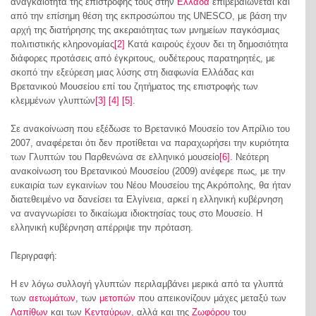
αναγκαιότητα της επιστροφής τους στην
Ελλάδα
επιβεβαιώνεται και
από την επίσημη θέση της εκπροσώπου της UNESCO, με βάση την
αρχή της διατήρησης της ακεραιότητας των μνημείων παγκόσμιας
πολιτιστικής κληρονομίας
[2]
Κατά καιρούς έχουν δει τη δημοσιότητα
διάφορες προτάσεις από έγκριτους, ουδέτερους παρατηρητές, με
σκοπό την εξεύρεση μιας λύσης στη διαφωνία Ελλάδας και
Βρετανικού Μουσείου επί του ζητήματος της επιστροφής των
κλεμμένων γλυπτών
[3]
[4]
[5]
.
Σε ανακοίνωση που εξέδωσε το Βρετανικό Μουσείο τον Απρίλιο του
2007, αναφέρεται ότι δεν προτίθεται να παραχωρήσει την κυριότητα
των Γλυπτών του Παρθενώνα σε ελληνικό μουσείο
[6]
. Νεότερη
ανακοίνωση του Βρετανικού Μουσείου (2009) ανέφερε πως, με την
ευκαιρία των εγκαινίων του Νέου Μουσείου της Ακρόπολης, θα ήταν
διατεθειμένο να δανείσει τα Ελγίνεια, αρκεί η ελληνική κυβέρνηση
να αναγνωρίσει το δικαίωμα ιδιοκτησίας τους στο Μουσείο. Η
ελληνική κυβέρνηση απέρριψε την πρόταση.
Περιγραφή:
Η εν λόγω συλλογή γλυπτών περιλαμβάνει μερικά από τα γλυπτά
των
αετωμάτων
, των
μετοπών
που απεικονίζουν μάχες μεταξύ των
Λαπίθων
και των
Κενταύρων
, αλλά και της
Ζωφόρου
του