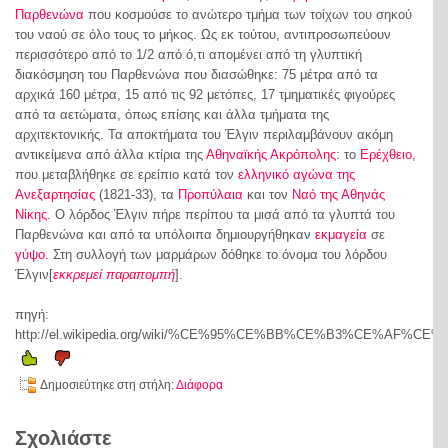
Παρθενώνα
που κοσμούσε το ανώτερο τμήμα των τοίχων του σηκού
του ναού σε όλο τους το μήκος. Ως εκ τούτου, αντιπροσωπεύουν
περισσότερο από το 1/2 από ό,τι απομένει από τη γλυπτική
διακόσμηση του Παρθενώνα που διασώθηκε: 75 μέτρα από τα
αρχικά 160 μέτρα, 15 από τις 92 μετόπες, 17 τμηματικές φιγούρες
από τα αετώματα, όπως επίσης και άλλα τμήματα της
αρχιτεκτονικής. Τα αποκτήματα του Έλγιν περιλαμβάνουν ακόμη
αντικείμενα από άλλα κτίρια της
Αθηναϊκής
Ακρόπολης
: το
Ερέχθειο
,
που μεταβλήθηκε σε ερείπιο κατά τον
ελληνικό αγώνα της
Ανεξαρτησίας
(1821-33), τα
Προπύλαια
και τον
Ναό της Αθηνάς
Νίκης
. Ο λόρδος Έλγιν πήρε περίπου τα μισά από τα γλυπτά του
Παρθενώνα και από τα υπόλοιπα δημιουργήθηκαν
εκμαγεία
σε
γύψο
. Στη συλλογή των μαρμάρων δόθηκε το όνομα του λόρδου
Έλγιν
[
εκκρεμεί παραπομπή
]
.
πηγή:
http://el.wikipedia.org/wiki/%CE%95%CE%BB%CE%B3%CE
Δημοσιεύτηκε στη στήλη:
Διάφορα
Σχολιάστε