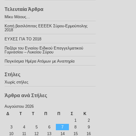
Τελευταία Άρθρα
Μίκυ Μάους…
Κοπή βασιλόπιτας ΕΕΕΕΚ Σύρου-Ερμούπολης
2018
ΕΥΧΕΣ ΓΙΑ ΤΟ 2018
Παζάρι του Ενιαίου Ειδικού Επαγγελματικού
Γυμνασίου – Λυκείου Σύρου
Παγκόσμια Ημέρα Ατόμων με Αναπηρία
Στήλες
Χωρίς στήλες
Άρθρα ανά Στήλες
Αυγούστου 2026
Δ
Τ
Τ
Π
Π
Σ
Κ
1
2
3
4
5
6
7
8
9
10
11
12
13
14
15
16