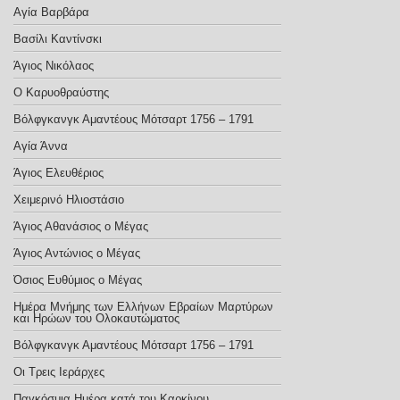
Αγία Βαρβάρα
Βασίλι Καντίνσκι
Άγιος Νικόλαος
Ο Καρυοθραύστης
Βόλφγκανγκ Αμαντέους Μότσαρτ 1756 – 1791
Αγία Άννα
Άγιος Ελευθέριος
Χειμερινό Ηλιοστάσιο
Άγιος Αθανάσιος ο Μέγας
Άγιος Αντώνιος ο Μέγας
Όσιος Ευθύμιος ο Μέγας
Ημέρα Μνήμης των Ελλήνων Εβραίων Μαρτύρων
και Ηρώων του Ολοκαυτώματος
Βόλφγκανγκ Αμαντέους Μότσαρτ 1756 – 1791
Οι Τρεις Ιεράρχες
Παγκόσμια Ημέρα κατά του Καρκίνου