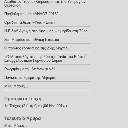
Ακάθιστος Ύμνος (Χαιρετισμοί εις την Υπεραγίαν
Θεοτόκον)
Προβολή ταινίας «ΔΗΛΟΣ 2015″
Ομαδική έκθεση «Φως – Σκιά»
Η Ειδική Αγωγή στο Νησί μας – Ημερίδα στη Σύρο
25η Μαρτίου και Εθνική Επέτειος
Ο πρώτος εορτασμός της 25ης Μαρτίου
«Ο Μπακαλόγατος της Σύρας» Τανία του Ειδικού
Επαγγελματικού Γυμνασίου Σύρου
Γνωριμία με την Απάνω μεριά!
Παγκόσμια Ημέρα της Μητέρας
Μίκυ Μάους…
Πρόσφατα Τεύχη
1ο Τεύχος
(211 άρθρα) (06 Νοε 2014 )
Τελευταία Άρθρα
Μίκυ Μάους…