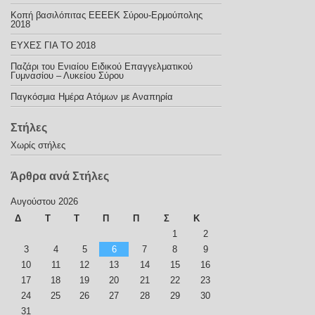
Κοπή βασιλόπιτας ΕΕΕΕΚ Σύρου-Ερμούπολης
2018
ΕΥΧΕΣ ΓΙΑ ΤΟ 2018
Παζάρι του Ενιαίου Ειδικού Επαγγελματικού
Γυμνασίου – Λυκείου Σύρου
Παγκόσμια Ημέρα Ατόμων με Αναπηρία
Στήλες
Χωρίς στήλες
Άρθρα ανά Στήλες
Αυγούστου 2026
Δ
Τ
Τ
Π
Π
Σ
Κ
1
2
3
4
5
6
7
8
9
10
11
12
13
14
15
16
17
18
19
20
21
22
23
24
25
26
27
28
29
30
31