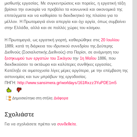
μισθωτής εργασίας. Με συγκεντρώσεις και πορείες, η εργατική τάξη
βρίσκει την ευκαιρία να προβάλει τα κοινωνικά και οικονομικά της
επιτεύγματα και να καθορίσει το διεκδικητικό της πλαίσιο για το
μέλλον. Η Πρωτομαγιά είναι απεργία και όχι αργία, όπως συμβαίνει
στην Ελλάδα, αλλά και σε πολλές χώρες του κόσμου.
Η Πρωτομαγιά, ως εργατική γιορτή, καθιερώθηκε στις
20 Ιουλίου
1889, κατά τη διάρκεια του ιδρυτικού συνεδρίου της Δεύτερης
Διεθνούς (Σοσιαλιστικής Διεθνούς) στο Παρίσι, σε ανάμνηση του
ξεσηκωμού των εργατών του Σικάγου
την
1η Μαΐου
1886, που
διεκδικούσαν το οκτάωρο και καλύτερες συνθήκες εργασίας.
Κατέληξε σε αιματοχυσία λίγες μέρες αργότερα, με την επέμβαση της
αστυνομίας και των μπράβων της εργοδοσίας.
ΠΗΓΗ:
http://www.sansimera.gr/worldays/161#ixzz3YuPDE1m5
Δημοσιεύτηκε στη στήλη:
Διάφορα
Σχολιάστε
Για να σχολιάσετε πρέπει να
συνδεθείτε
.