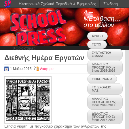
Ηλεκτρονικά Σχολικά Περιοδικά & Εφημερίδες
Σύνδεση
Α –
ΜΕτΑβαση…
στο μέλλον
ΑΡΧΙΚΗ
ΤΕΥΧΗ
Χωρίς στήλες
ΣΥΝΤΑΚΤΙΚΗ
Διεθνής Ημέρα Εργατών
ΟΜΑΔΑ
0
ΔΙΔΑΚΤΙΚΟ
ΠΡΟΣΩΠΙΚΟ σχ.
1 Μαΐου 2015
Διάφορα
έτους 2015-2016
ΕΠΙΚΟΙΝΩΝΙΑ
ΤΟ ΣΧΟΛΕΙΟ
ΜΑΣ
ΔΙΔΑΚΤΙΚΟ
ΠΡΟΣΩΠΙΚΟ σχ.
έτους 2016-2017
ΔΙΔΑΚΤΙΚΟ
ΠΡΟΣΩΠΙΚΟ Σχ.
έτους 2017-2018
Ετήσια γιορτή, με παγκόσμιο χαρακτήρα των ανθρώπων της