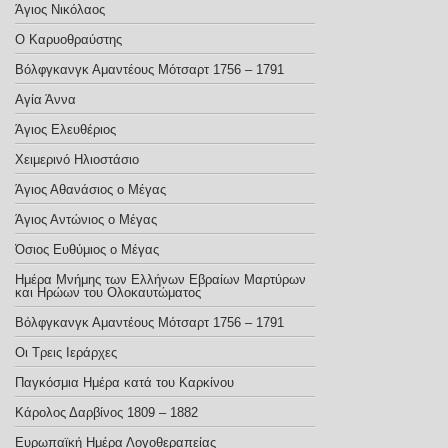
Άγιος Νικόλαος
Ο Καρυοθραύστης
Βόλφγκανγκ Αμαντέους Μότσαρτ 1756 – 1791
Αγία Άννα
Άγιος Ελευθέριος
Χειμερινό Ηλιοστάσιο
Άγιος Αθανάσιος ο Μέγας
Άγιος Αντώνιος ο Μέγας
Όσιος Ευθύμιος ο Μέγας
Ημέρα Μνήμης των Ελλήνων Εβραίων Μαρτύρων
και Ηρώων του Ολοκαυτώματος
Βόλφγκανγκ Αμαντέους Μότσαρτ 1756 – 1791
Οι Τρεις Ιεράρχες
Παγκόσμια Ημέρα κατά του Καρκίνου
Κάρολος Δαρβίνος 1809 – 1882
Ευρωπαϊκή Ημέρα Λογοθεραπείας