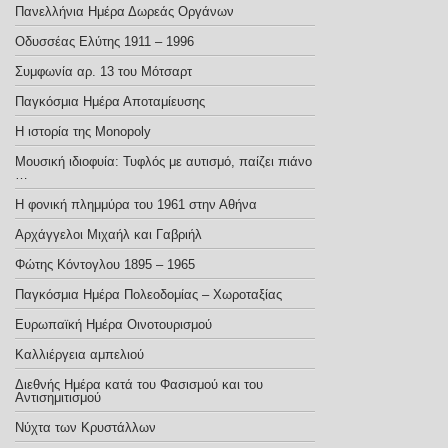
Πανελλήνια Ημέρα Δωρεάς Οργάνων
Οδυσσέας Ελύτης 1911 – 1996
Συμφωνία αρ. 13 του Μότσαρτ
Παγκόσμια Ημέρα Αποταμίευσης
Η ιστορία της Monopoly
Μουσική ιδιοφυία: Τυφλός με αυτισμό, παίζει πιάνο
…
Η φονική πλημμύρα του 1961 στην Αθήνα
Αρχάγγελοι Μιχαήλ και Γαβριήλ
Φώτης Κόντογλου 1895 – 1965
Παγκόσμια Ημέρα Πολεοδομίας – Χωροταξίας
Ευρωπαϊκή Ημέρα Οινοτουρισμού
Καλλιέργεια αμπελιού
Διεθνής Ημέρα κατά του Φασισμού και του
Αντισημιτισμού
Νύχτα των Κρυστάλλων