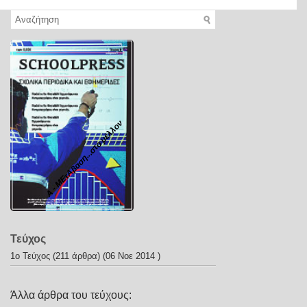
Α - ΜΕτΑβαση...στο μέλλον
Τεύχος
1ο Τεύχος
(211 άρθρα) (06 Νοε 2014 )
Άλλα άρθρα του τεύχους: