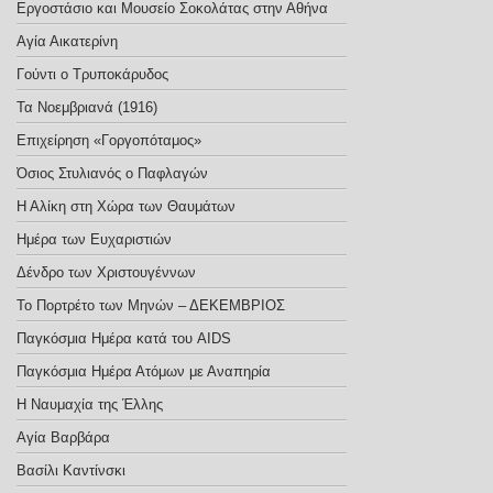
Εργοστάσιο και Μουσείο Σοκολάτας στην Αθήνα
Αγία Αικατερίνη
Γούντι ο Τρυποκάρυδος
Τα Νοεμβριανά (1916)
Επιχείρηση «Γοργοπόταμος»
Όσιος Στυλιανός ο Παφλαγών
Η Αλίκη στη Χώρα των Θαυμάτων
Ημέρα των Ευχαριστιών
Δένδρο των Χριστουγέννων
Το Πορτρέτο των Μηνών – ΔΕΚΕΜΒΡΙΟΣ
Παγκόσμια Ημέρα κατά του AIDS
Παγκόσμια Ημέρα Ατόμων με Αναπηρία
Η Ναυμαχία της Έλλης
Αγία Βαρβάρα
Βασίλι Καντίνσκι