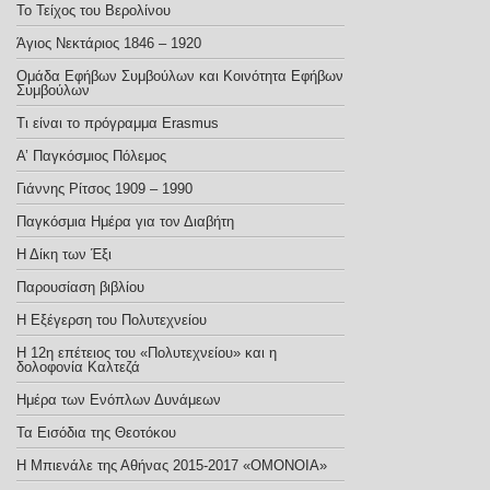
Το Τείχος του Βερολίνου
Άγιος Νεκτάριος 1846 – 1920
Ομάδα Εφήβων Συμβούλων και Κοινότητα Εφήβων
Συμβούλων
Τι είναι το πρόγραμμα Erasmus
Α’ Παγκόσμιος Πόλεμος
Γιάννης Ρίτσος 1909 – 1990
Παγκόσμια Ημέρα για τον Διαβήτη
Η Δίκη των Έξι
Παρουσίαση βιβλίου
Η Εξέγερση του Πολυτεχνείου
Η 12η επέτειος του «Πολυτεχνείου» και η
δολοφονία Καλτεζά
Ημέρα των Ενόπλων Δυνάμεων
Τα Εισόδια της Θεοτόκου
Η Μπιενάλε της Αθήνας 2015-2017 «ΟΜΟΝΟΙΑ»