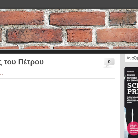
ς του Πέτρου
0
ις