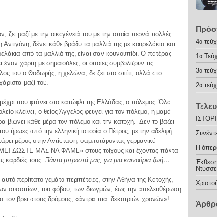
Πρόσ
ν, ζει μαζί με την οικογένειά του με την οποία περνά πολλές
4o τεύχ
η Αντιγόνη, δένει κάθε βράδυ τα μαλλιά της με κουρελάκια και
ρελάκια από τα μαλλιά της, είναι σαν κουνουπίδι. Ο πατέρας
1ο Τεύ
ι έναν χάρτη με σημαιούλες, οι οποίες συμβολίζουν τις
3ο τεύχ
λος του ο Θοδωρής, η χελώνα, δε ζει στο σπίτι, αλλά στο
χάριστα μαζί του.
2o τεύχ
, μέχρι που φτάνει στο κατώφλι της Ελλάδας, ο πόλεμος. Όλα
Τελευ
λείο κλείνει, ο θείος Άγγελος φεύγει για τον πόλεμο, η μαμά
ΙΣΤΟΡ
ρα βιώνει κάθε μέρα τον πόλεμο και την κατοχή. Δεν το βάζει
υ ήρωες από την ελληνική ιστορία ο Πέτρος, με την αδελφή
Συνέντ
α πάρει μέρος στην Αντίσταση, σαμποτάροντας γερμανικά
H όπερα
ΜΕ! ΔΩΣΤΕ ΜΑΣ ΝΑ ΦΑΜΕ» στους τοίχους και έχοντας πάντα
ις καρδιές τους:
Πάντα μπροστά μας, για μια καινούρια ζωή…
Έκθεση
Ντύσσε
 αυτό περίπατο γεμάτο περιπέτειες, στην Αθήνα της Κατοχής,
Χριστο
των συσσιτίων, του φόβου, των διωγμών, έως την απελευθέρωση
α τον βρει στους δρόμους, «άντρα πια, δεκατριών χρονών»!
Άρθρα