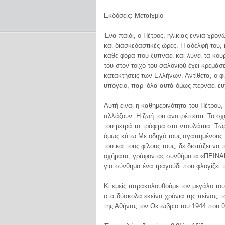
Εκδόσεις: Μεταίχμιο
Ένα παιδί, ο Πέτρος, ηλικίας εννιά χρονώ
και διασκεδαστικές ώρες. Η αδελφή του, 
κάθε φορά που ξυπνάει και λύνει τα κου
του στον τοίχο του σαλονιού έχει κρεμάσε
κατακτήσεις των Ελλήνων. Αντίθετα, ο φί
υπόγειο, παρ’ όλα αυτά όμως περνάει ευ
Αυτή είναι η καθημερινότητα του Πέτρου
αλλάζουν. Η ζωή του ανατρέπεται. Το σχο
του μετρά τα τρόφιμα στα ντουλάπια. Τώ
όμως κάτω.Με οδηγό τους αγαπημένους το
του και τους φίλους τους, δε διστάζει ν
οχήματα, γράφοντας συνθήματα «ΠΕΙΝΑ
για σύνθημα ένα τραγούδι που φλογίζει τ
Κι εμείς παρακολουθούμε τον μεγάλο του
στα δύσκολα εκείνα χρόνια της πείνας, 
της Αθήνας τον Οκτώβριο του 1944 που θ