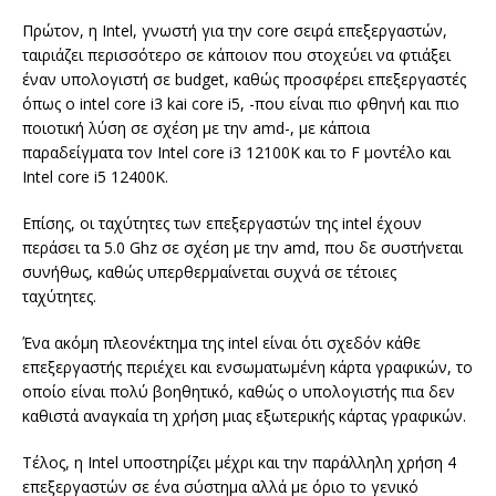
Πρώτον, η Intel, γνωστή για την core σειρά επεξεργαστών,
ταιριάζει περισσότερο σε κάποιον που στοχεύει να φτιάξει
έναν υπολογιστή σε budget, καθώς προσφέρει επεξεργαστές
όπως ο intel core i3 kai core i5, -που είναι πιο φθηνή και πιο
ποιοτική λύση σε σχέση με την amd-, με κάποια
παραδείγματα τον Intel core i3 12100K και το F μοντέλο και
Intel core i5 12400K.
Επίσης, οι ταχύτητες των επεξεργαστών της intel έχουν
περάσει τα 5.0 Ghz σε σχέση με την amd, που δε συστήνεται
συνήθως, καθώς υπερθερμαίνεται συχνά σε τέτοιες
ταχύτητες.
Ένα ακόμη πλεονέκτημα της intel είναι ότι σχεδόν κάθε
επεξεργαστής περιέχει και ενσωματωμένη κάρτα γραφικών, το
οποίο είναι πολύ βοηθητικό, καθώς ο υπολογιστής πια δεν
καθιστά αναγκαία τη χρήση μιας εξωτερικής κάρτας γραφικών.
Τέλος, η Intel υποστηρίζει μέχρι και την παράλληλη χρήση 4
επεξεργαστών σε ένα σύστημα αλλά με όριο το γενικό