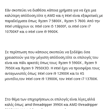
Εάν σκοπεύει να διαθέσει κάποια χρήματα για να έχει μια
καλύτερη απόδοση,τότε η AMD και η Intel είναι εξαιρετικές με
παραδείγματα όπως: Ryzen 7 5800X , Ryzen 5 7600. Από την
Intel υπάρχουν οι: Intel core i5 13600F, οι intel core i7
10700KF και o intel core i9 9900Κ.
Σε περίπτωση που κάποιος σκοπεύει να ξοδέψει όσα
χρειαστούν για την μέγιστη απόδοση,τότε οι επιλογές του
είναι και πάλι αρκετές όπως τους: Ryzen 9 5900X , Ryzen 9
7950X και Ryzen 9 7950X3D. H intel έχει να προσφέρει τους
ανταγωνιστές όπως: Intel core i9 12900K και to KS
μοντέλο,τον Intel core i9 13900K, τον Intel core i7 13700K.
Στο θέμα των επιχειρήσεων,οι επιλογές είναι λίγες,αλλά
καλές όπως: amd threadripper 3990X και AMD threadripper