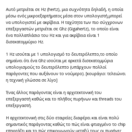
Αυτό μετριέται σε Hz (hertz), μια συχνότητα δηλαδή, η οποία
μέσω ενός μικροεξαρτήματος μέσα στον υπολογιστή,μπορεί
να υπολογιστεί με ακρίβεια. Η ταχύτητα των πιο σύγχρονων
επεξεργαστών μετριέται σε Ghz (Gigahertz), το οποίο είναι
ένα πολλαπλάσιο του Hz και για ακρίβεια είναι 1
δισεκατομμύριο Hz.
1 Hz ισούται με 1 υπολογισμό το δευτερόλεπτο,το οποίο
σημαίνει ότι ένα Ghz ισούται με αρκετά δισεκατομμύρια
υπολογισμούς το δευτερόλεπτο (υπάρχουν πολλοί
παράγοντες που αυξάνουν το νούμερο). [κουράγιο: τελειώνει
η τεχνική γλώσσα σε λίγο]
Ένας άλλος παράγοντας είναι η αρχιτεκτονική του
επεξεργαστή καθώς και το πλήθος πυρήνων και threads του
επεξεργαστή.
Η αρχιτεκτονική στις δύο εταιρείες διαφέρει και είναι πολύ
σημαντικός παράγοντας καθώς το πώς είναι φτιαγμένο το chip
επηρεάζει και το πώς επικοινωνούν μεταξύ τους οι πυρήνες