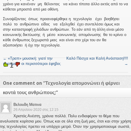
χρόνο για κανέναν μη θέλοντας να κάνει τίποτα άλλο εκτός από το να
κάθεται μπροστά από μια οθόνη.
Συνοψίζοντας όπως προαναφέρθηκε η τεχνολογία έχει βοηθήσει
πολύ το ανθρώπινο είδος να εξελιχθεί έχει συντελέσει όμως και
στην καταστροφή χιλιάδων ανθρώπων. Το εάν από τη άλλη είναι μέσο
κοινωνικής δικτύωσης ή μέσο κοινωνικής απομόνωσης θα το κρίνει ο
κάθε άνθρωπος ξεχωριστά μιας και είναι στο χέρι του αν θα
αξιοποιήσει ή όχι την τεχνολογία.
←
«Τραπ» μουσική: γιατί την
Καλό Πάσχα και Καλή Ανάσταση!!!!
1
προτιμούν οι περισσότεροι έφηβοι;
→
One comment on “
Τεχνολογία απομονώνει ή φέρνει
κοντά τους ανθρώπους;
”
Βελουδη Ματινα
26 Απριλίου 2020 στις 12:15
Χριστός Ανέστη, χρόνια πολλά. Πολυ ενδιαφέρον το θέμα που
αναλυσατε κορίτσια μου. Όπως και σε όλα στη ζωή μας, έτσι και στην χρήση
της τεχνολογίας πρεπει να υπάρχει μετρό. Όταν την χρησιμοποιουμε σωστά,