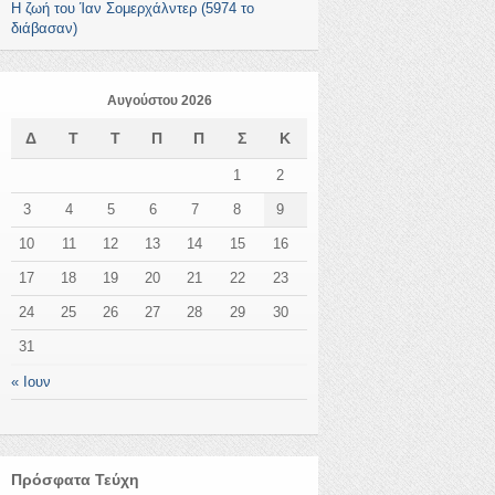
Η ζωή του Ίαν Σομερχάλντερ (5974 το
διάβασαν)
Αυγούστου 2026
Δ
Τ
Τ
Π
Π
Σ
Κ
1
2
3
4
5
6
7
8
9
10
11
12
13
14
15
16
17
18
19
20
21
22
23
24
25
26
27
28
29
30
31
« Ιουν
Πρόσφατα Τεύχη