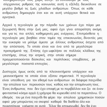
σύγχρονους ρυθμούς της κοινωνίας αυτή η εξέλιξη διευκόλυνε σε
μεγάλο βαθμό τις ζωές χιλιάδων ανθρώπων. Όπως σε κάθε
ανθρώπινη δημιουργία έτσι και σε αυτή υπάρχουν θετικά και
αρνητικά.
Αρχικά η τεχνολογία με την πάροδο των χρόνων έχει πάρει μια
ξεχωριστή θέση στην ζωή μας, αφού έχει γίνει απαραίτητη ακόμη
και για τις πιο απλές καθημερινές μας ενέργειες. Επιπρόσθετα η
τεχνολογία μας βοηθάει στον τομέα της επικοινωνίας, δίνοντάς μας
την ευκαιρία να μιλάμε άμεσα με άλλους ανθρώπους άσχετα από
την απόσταση. Το οποίο είναι και ένα από τα μεγαλύτερα
προτερήματά της . Επίσης έχει ωφελήσει σε πολλούς κλάδους της
επιστήμης, όπως την ιατρική, στην οποία σήμερα
πραγματοποιούνται δύσκολες και περίπλοκες επεμβάσεις, με
μεγαλύτερα ποσοστά επιτυχίας .
Δυστυχώς όμως εκτός από τα πλεονεκτήματα υπάρχουν και
μειονεκτήματα τα οποία είναι εξίσου σημαντικά. Η τεχνολογία
είναι υπεύθυνη για τον εθισμό των ανθρώπων σε διάφορα παιχνίδια
την απώλεια των περιουσιών τους καθώς και την απομόνωση τους .
Ένας άνθρωπος που δεν έχει επαφή με το περιβάλλον και ζει σε έναν
φανταστικό κόσμο αργά ή γρήγορα θα κυριευθεί από τα παραπάνω. Ο
εθισμός του με ένα παιχνίδι θα φέρει την απώλεια χρηματικών ποσών
αφού μην μπορώντας να σκεφτεί καθαρά θα διαθέτει όλο και
περισσότερα χρήματα σε αυτά . Τέλος θα απομονωθεί, δεν θα έχει