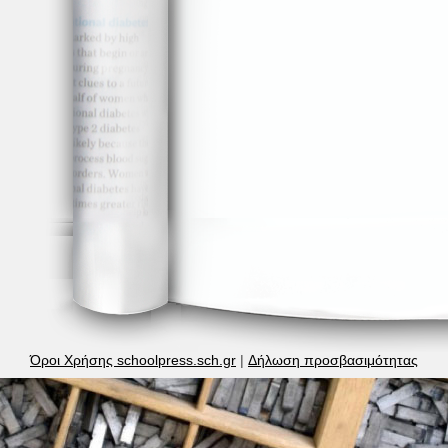
Όροι Χρήσης schoolpress.sch.gr
|
Δήλωση προσβασιμότητας