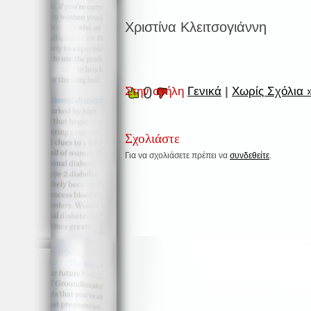
Χριστίνα Κλειτσογιάννη
0
Στην στήλη
Γενικά
|
Χωρίς Σχόλια 
Σχολιάστε
Για να σχολιάσετε πρέπει να
συνδεθείτε
.