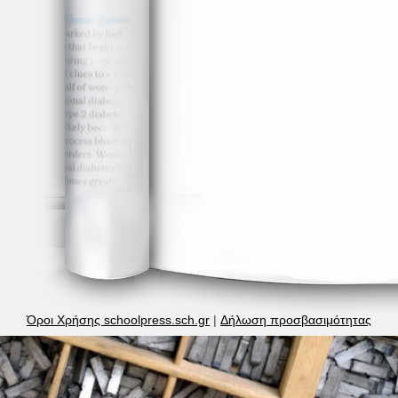
Όροι Χρήσης schoolpress.sch.gr
|
Δήλωση προσβασιμότητας