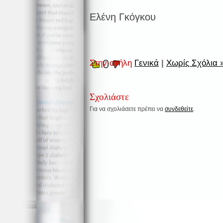
Ελένη Γκόγκου
0
Στην στήλη
Γενικά
|
Χωρίς Σχόλια 
Σχολιάστε
Για να σχολιάσετε πρέπει να
συνδεθείτε
.