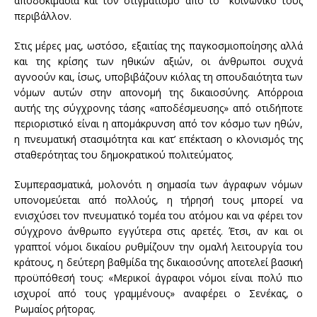
αποδοκιμασία και τον στιγματισμό από το κοινωνικό τους
περιβάλλον.
Στις μέρες μας, ωστόσο, εξαιτίας της παγκοσμιοποίησης αλλά
και της κρίσης των ηθικών αξιών, οι άνθρωποι συχνά
αγνοούν και, ίσως, υποβιβάζουν κιόλας τη σπουδαιότητα των
νόμων αυτών στην απονομή της δικαιοσύνης. Απόρροια
αυτής της σύγχρονης τάσης «αποδέσμευσης» από οτιδήποτε
περιοριστικό είναι η απομάκρυνση από τον κόσμο των ηθών,
η πνευματική στασιμότητα και κατ’ επέκταση ο κλονισμός της
σταθερότητας του δημοκρατικού πολιτεύματος.
Συμπερασματικά, μολονότι η σημασία των άγραφων νόμων
υπονομεύεται από πολλούς, η τήρησή τους μπορεί να
ενισχύσει τον πνευματικό τομέα του ατόμου και να φέρει τον
σύγχρονο άνθρωπο εγγύτερα στις αρετές. Έτσι, αν και οι
γραπτοί νόμοι δικαίου ρυθμίζουν την ομαλή λειτουργία του
κράτους, η δεύτερη βαθμίδα της δικαιοσύνης αποτελεί βασική
προϋπόθεσή τους: «Μερικοί άγραφοι νόμοι είναι πολύ πιο
ισχυροί από τους γραμμένους» αναφέρει ο Σενέκας, ο
Ρωμαίος ρήτορας.