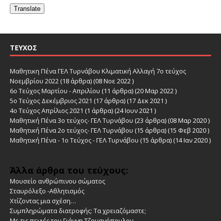
Translate
ΤΕΎΧΟΣ
Μαθητικη Πένα ΓΕΛ Τυρνάβου Κλιματική Αλλαγή 7ο τεύχος
Νοεμβρίου 2022
(18 άρθρα) (08 Νοε 2022 )
6ο Τεύχος Μαρτίου - Απριλίου
(11 άρθρα) (20 Μαρ 2022 )
5ο Τεύχος Δεκέμβριος 2021
(17 άρθρα) (17 Δεκ 2021 )
4ο Τεύχος Απρίλιος 2021
(1 άρθρα) (24 Ιουν 2021 )
Μαθητική Πένα 3ο τεύχος- ΓΕΛ Τυρνάβου
(23 άρθρα) (08 Μαρ 2020 )
Μαθητική Πένα 2ο τεύχος- ΓΕΛ Τυρνάβου
(15 άρθρα) (15 Φεβ 2020 )
Μαθητική Πένα - 1ο Τεύχος - ΓΕΛ Τυρνάβου
(15 άρθρα) (14 Ιαν 2020 )
Άλλα άρθρα του τεύχους:
Μουσείο ανθρώπινου σώματος
Σταυρόλεξο -Αθλητισμός
Χτίζοντας μια σχέση…
Συμπληρώματα διατροφής: Τα χρειαζόμαστε;
Με τις πενιές του Γιάννη Τζουανόπουλου