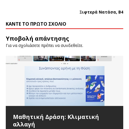
Ξιφτερά Νατάσα, Β4
ΚΆΝΤΕ ΤΟ ΠΡΏΤΟ ΣΧΌΛΙΟ
Υποβολή απάντησης
Για να σχολιάσετε πρέπει να
συνδεθείτε
.
Μαθητική Δράση: Κλιματική
Απόκριες
Ώρα για …Ν ε ρ ό
Δράση από τη Μαθητική Πένα: Η
Ισότητα των φύλων
AGΙΟs VΑlΕΝΤΙΝΟs #2
editorial
αλλαγή
βία στις εφηβικές σχέσεις