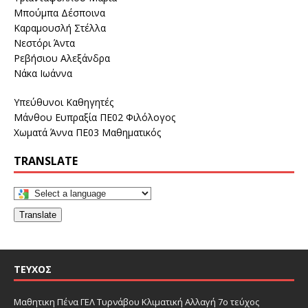
Μπούμπα Δέσποινα
Καραμουσλή Στέλλα
Νεστόρι Άντα
Ρεβήσιου Αλεξάνδρα
Νάκα Ιωάννα
Υπεύθυνοι Καθηγητές
Μάνθου Ευπραξία ΠΕ02 Φιλόλογος
Χωματά Άννα ΠΕ03 Μαθηματικός
TRANSLATE
Translate
ΤΕΎΧΟΣ
Μαθητικη Πένα ΓΕΛ Τυρνάβου Κλιματική Αλλαγή 7ο τεύχος