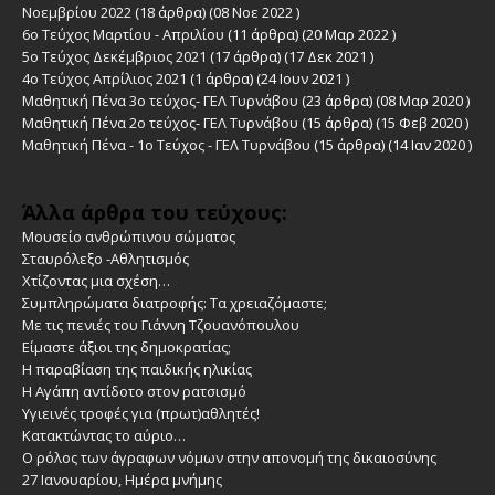
Νοεμβρίου 2022
(18 άρθρα) (08 Νοε 2022 )
6ο Τεύχος Μαρτίου - Απριλίου
(11 άρθρα) (20 Μαρ 2022 )
5ο Τεύχος Δεκέμβριος 2021
(17 άρθρα) (17 Δεκ 2021 )
4ο Τεύχος Απρίλιος 2021
(1 άρθρα) (24 Ιουν 2021 )
Μαθητική Πένα 3ο τεύχος- ΓΕΛ Τυρνάβου
(23 άρθρα) (08 Μαρ 2020 )
Μαθητική Πένα 2ο τεύχος- ΓΕΛ Τυρνάβου
(15 άρθρα) (15 Φεβ 2020 )
Μαθητική Πένα - 1ο Τεύχος - ΓΕΛ Τυρνάβου
(15 άρθρα) (14 Ιαν 2020 )
Άλλα άρθρα του τεύχους:
Μουσείο ανθρώπινου σώματος
Σταυρόλεξο -Αθλητισμός
Χτίζοντας μια σχέση…
Συμπληρώματα διατροφής: Τα χρειαζόμαστε;
Με τις πενιές του Γιάννη Τζουανόπουλου
Είμαστε άξιοι της δημοκρατίας;
Η παραβίαση της παιδικής ηλικίας
Η Αγάπη αντίδοτο στον ρατσισμό
Υγιεινές τροφές για (πρωτ)αθλητές!
Κατακτώντας το αύριο…
Ο ρόλος των άγραφων νόμων στην απονομή της δικαιοσύνης
27 Ιανουαρίου, Ημέρα μνήμης