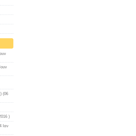
Ιουν
Ιουν
) (06
2016 )
4 Ιαν