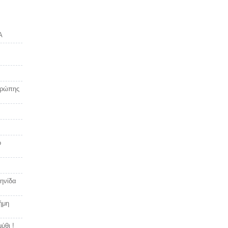
Α
υρώπης
ό
ηνίδα
ήμη
ύθι !