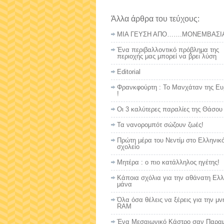
Άλλα άρθρα του τεύχους:
ΜΙΑ ΓΕΥΣΗ ΑΠΟ…….ΜΟΝΕΜΒΑΣΙ
Ένα περιβαλλοντικό πρόβλημα της
περιοχής μας μπορεί να βρει λύση
Editorial
Φρανκφούρτη : Το Μανχάταν της Ε
!
Οι 3 καλύτερες παραλίες της Θάσου
Τα νανορομπότ σώζουν ζωές!
Πρώτη μέρα του Νεντίμ στο Ελληνικ
σχολείο
Μητέρα : ο πιο κατάλληλος ηγέτης!
Κάποια σχόλια για την αθάνατη Ελλ
μάνα
Όλα όσα θέλεις να ξέρεις για την μν
RAM
Ένα Μεσαιωνικό Κάστρο σαν Παραμ