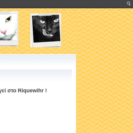
εί στο Riquewihr !