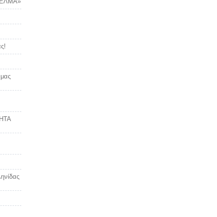
ΓΕΛΜΑ»
ς!
 μας
ΗΤΑ
ληνίδας