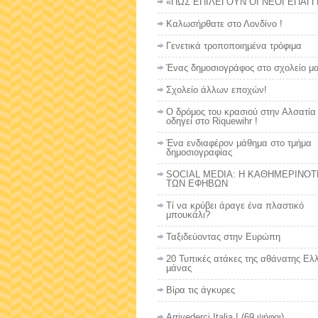
«ΠΩΣ ΕΠΙΛΕΓΟΥΝ ΟΙ ΝΕΟΙ ΕΠΑΓ
Καλωσήρθατε στο Λονδίνο !
Γενετικά τροποποιημένα τρόφιμα
Ένας δημοσιογράφος στο σχολείο μα
Σχολείο άλλων εποχών!
Ο δρόμος του κρασιού στην Αλσατία
οδηγεί στο Riquewihr !
Ένα ενδιαφέρον μάθημα στο τμήμα
δημοσιογραφίας
SOCIAL MEDIA: Η ΚΑΘΗΜΕΡΙΝΟΤ
ΤΩΝ ΕΦΗΒΩΝ
Τί να κρύβει άραγε ένα πλαστικό
μπουκάλι?
Ταξιδεύοντας στην Ευρώπη
20 Τυπικές ατάκες της αθάνατης Ελ
μάνας
Βίρα τις άγκυρες
Arrivederci Italia !
(69 ψήφοι)