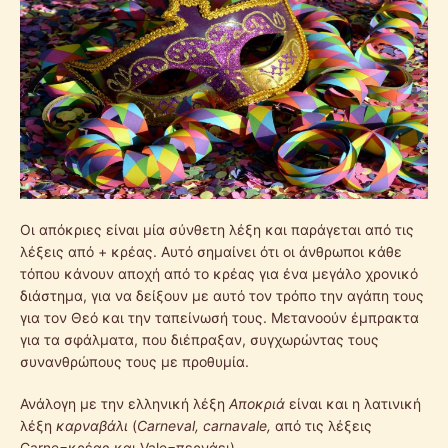
Οι απόκριες είναι μία σύνθετη λέξη και παράγεται από τις
λέξεις από + κρέας. Αυτό σημαίνει ότι οι άνθρωποι κάθε
τόπου κάνουν αποχή από το κρέας για ένα μεγάλο χρονικό
διάστημα, για να δείξουν με αυτό τον τρόπο την αγάπη τους
για τον Θεό και την ταπείνωσή τους. Μετανοούν έμπρακτα
για τα σφάλματα, που διέπραξαν, συγχωρώντας τους
συνανθρώπους τους με προθυμία.
Ανάλογη με την ελληνική λέξη
Αποκριά
είναι και η λατινική
λέξη
καρναβάλι
(
Carneval
,
carnavale
,
από
τις
λέξεις
Carne=κρέας
και
Vale=περνάει)
.