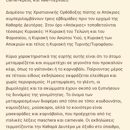
Διαμέσου της Χριστιανικής Ορθόδοξης πίστης οι Απόκριες
συμπεριλαμβάνουν τρεις εβδομάδες πριν τον ερχομό της
Καθαρής Δευτέρας. Στον όρο «Απόκριες» τοποθετούνται
τέσσερις Κυριακές: Η Κυριακή του Τελώνη και του
Φαρισαίου, η Κυριακή του Ασώτου Υιού, η Κυριακή των
Αποκριών και τέλος η Κυριακή της Τυρινής/Τυροφάγου.
Κύρια χαρακτηριστικά της εορτής αυτής είναι ότι το άτομο
μεταμφιέζεται και συμμετέχει σε γεγονότα που προκαλούν
κέφι, όπως το γαϊτανάκι ή το καρναβάλι. Παίρνοντας μέρος
σε τέτοιου είδους εκδηλώσεις εκφράζεται ελεύθερα και
χωρίς περιορισμούς. Η μεταμφίεση, το γλέντι, οι
βωμολοχίες και τα σκώμματα έχουν σκοπό να ξυπνήσουν
τις δυνάμεις της γονιμότητας. Το όνομα των
μεταμφιεσμένων διαφέρει από τόπο σε τόπο: κουδουνάτοι,
καμουζέλες, μούσκαροι, αλλά το κοινότερο είναι
μασκαράδες και καρνάβαλοι, που προέρχεται από τις
ιταλικές λέξεις maschera και carnevale. Οι εκδηλώσεις
τερματίζονται την Καθαρά Δευτέρα με έξοδο στο ύπαιθρο,