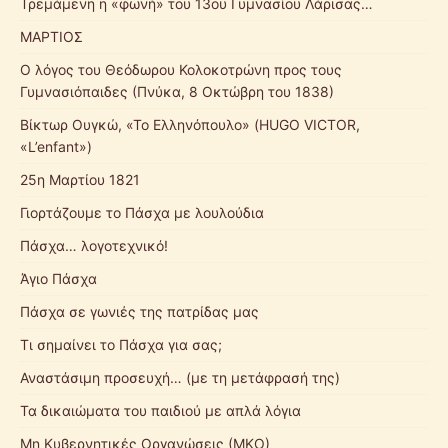
Τρεμάμενη η «φωνή» του 13ου Γυμνασίου Λάρισας…
ΜΑΡΤΙΟΣ
Ο λόγος του Θεόδωρου Κολοκοτρώνη προς τους
Γυμνασιόπαιδες (Πνύκα, 8 Οκτώβρη του 1838)
Βίκτωρ Ουγκώ, «Το Ελληνόπουλο» (HUGO VICTOR,
«L’enfant»)
25η Μαρτίου 1821
Γιορτάζουμε το Πάσχα με λουλούδια
Πάσχα… λογοτεχνικό!
Άγιο Πάσχα
Πάσχα σε γωνιές της πατρίδας μας
Τι σημαίνει το Πάσχα για σας;
Αναστάσιμη προσευχή… (με τη μετάφρασή της)
Τα δικαιώματα του παιδιού με απλά λόγια
Μη Κυβερνητικές Οργανώσεις (ΜΚΟ)