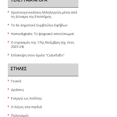
ΤΕΛΕΥΤΑΊΑ ΆΡΘΡΑ
Χριστουγεννιάτικη Αλληλεγγύη μέσα από
τη Δύναμη της Επιστήμης
Το 6ο Δημοτικό Συμβούλιο Εφήβων
Ηοmodigitalis: To ψηφιακό αποτύπωμα!
Ο εορασμός της 17ης Νοέμβρη (σχ. έτος
2023-24)
Επίσκεψη στον όμιλο “CuturEdEx”
ΣΤΉΛΕΣ
Γενικά
Δράσεις
Ενεργώ ως πολίτης
Ο λόγος στα παιδιά
Πολιτισμός