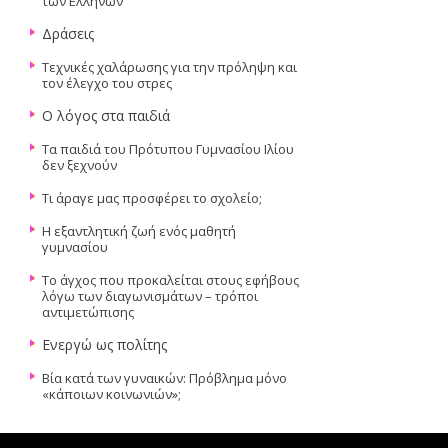
των Ελλήνων
Δράσεις
Τεχνικές χαλάρωσης για την πρόληψη και
τον έλεγχο του στρες
Ο λόγος στα παιδιά
Τα παιδιά του Πρότυπου Γυμνασίου Ιλίου
δεν ξεχνούν
Τι άραγε μας προσφέρει το σχολείο;
H εξαντλητική ζωή ενός μαθητή
γυμνασίου
Το άγχος που προκαλείται στους εφήβους
λόγω των διαγωνισμάτων – τρόποι
αντιμετώπισης
Ενεργώ ως πολίτης
Βία κατά των γυναικών: Πρόβλημα μόνο
«κάποιων κοινωνιών»;