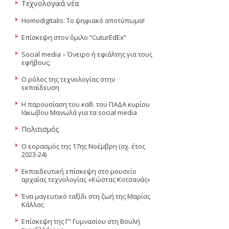
Τεχνολογικά νέα
Ηοmodigitalis: To ψηφιακό αποτύπωμα!
Επίσκεψη στον όμιλο “CuturEdEx”
Social media – Όνειρο ή εφιάλτης για τους
εφήβους;
Ο ρόλος της τεχνολογίας στην
εκπαίδευση
Η παρουσίαση του καθ. του ΠΑΔΑ κυρίου
Ιάκωβου Μανωλά για τα social media
Πολιτισμός
Ο εορασμός της 17ης Νοέμβρη (σχ. έτος
2023-24)
Εκπαιδευτική επίσκεψη στο μουσείο
αρχαίας τεχνολογίας «Κώστας Κοτσανάς»
Ένα μαγευτικό ταξίδι στη ζωή της Μαρίας
Κάλλας
Επίσκεψη της Γ” Γυμνασίου στη Βουλή