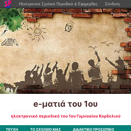
Ηλεκτρονικά Σχολικά Περιοδικά & Εφημερίδες
Σύνδεση
e-ματιά του 1ου
ηλεκτρονικό περιοδικό του 1ου Γυμνασίου Κορδελιού
ΤΕΥΧΗ
ΤΟ ΣΧΟΛΕΙΟ ΜΑΣ
ΔΙΔΑΚΤΙΚΟ ΠΡΟΣΩΠΙΚΟ