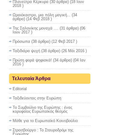
Πλανεύτρα Κέρκυρα
(30 άρθρα) (18 Ιουν
2018 )
Ωραιόκαστρο, μια πόλη μαγική...
(34
άρθρα) (14 Φεβ 2018 )
Της Σαλονίκης μοναχά ....
(31 άρθρα) (06
Ιουν 2017 )
Πρόσωπα
(38 άρθρα) (12 Φεβ 2017 )
Ταξιδιάρα ψυχή
(38 άρθρα) (26 Μάι 2016 )
Πρώτη φορά ψηφιακά!
(34 άρθρα) (04 Ιαν
2016 )
Τελευταία Άρθρα
Editorial
Ταξιδεύοντας στην Ευρώπη
Το Συμβούλιο της Ευρώπης : ένας
κορυφαίος Ευρωπαϊκός θεσμός
Μάθε για το Ευρωπαϊκό Κοινοβούλιο
Στρασβούργο : To Σταυροδρόμι της
Ευρώπης