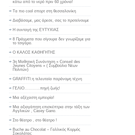
κάτω από το νερό πριν 60 χρόνια!
Tα πιο cool σπορτ στη θεσσαλονίκη
Διαβάσαμε, μας άρεσε, σας το προτείνουμε
Η συνταγή της ΕΥΤΥΧΙΑΣ
8 Πράγματα που σίγουρα δεν γνωρίζαμε για
το τσιγάρο.
Ο ΚΑΛΟΣ ΚΑΘΗΓΗΤΗΣ
3η Μαθητική Συνάντηση « Conseil des
Jeunes Citoyens » ( Συμβούλιο Νέων
Πολιτών)
GRAFFITI:η τελευταία παράνομη τέχνη
ΓΕΛΙΟ…………πηγή ζωής!
Μια αξέχαστη εμπειρία!
Μια αξιαγάπητη επισκέπτρια στην τάξη των
Αγγλικών , Casey Gano.
Στο θέατρο , στο θέατρο !
Buche au Chocolat – Γαλλικός Κορμός
Σοκολάτας