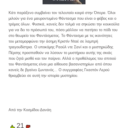
Κάτι παράξενο συμβαίνει τον τελευταίο καιρό στην Όπερα. Όλοι
μιλούν για ένα μαυροντυμένο Φάντασμα που είναι ο φόβος και ο
τρόμος όλων. Φυσικά, κανείς δεν τολμά να σηκώσει την κουκούλα
για να δει το πρόσωπό του, πόσο μάλλον να πατήσει το πόδι του
στο θεωρείο του Φαντάσματος. Το Φάντασμα με τις ικανότητες
του μεταμορφώνει την άσημη Κριστίν Νταέ σε λαμπρή
τραγουδίστρια. Ο υποκόμης Ραούλ ντε Σανί και ο μυστηριώδης
Πέρσης προσπαθούν να λύσουν το μυστήριου αυτής της σκιάς
που ζητά μισθό και τον παίρνει. Αλλά ο προθάλαμος του σπιτιού
του Φαντάσματος είναι μια αίθουσα βασανιστηρίων από όπου
κανείς δε βγαίνει ζωντανός… Ο συγγραφέας Γκαστόν Λερού
θριαμβεύει σε αυτή την ιστορία μυστηρίου.
Από την Κοσμίδου Δανάη
21