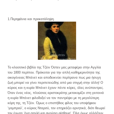
1.Περηφάνια και προκατάληψη.
Το κλασσικό βιβλίο της Τζέιν Όστεν μας μεταφέρει στην Αγγλία
του 1800 περίπου. Πρόκειται για την απλή καθημερινότητα της
οικογένειας Μπένετ και αποδεικνύει περίτρανα πως μια ήσυχη
ζωή μπορεί να γίνει περιπετειώδης από μια στιγμή στην άλλη! Ο
κύριος και η κυρία Μπένετ έχουν πέντε κόρες, όλες ανύπαντρες.
Όταν ένας νέος, πλούσιος αριστοκράτης μετακομίζει στη γειτονιά
η κυρία Μπένετ φιλοδοξεί να τον παντρέψει με τη μεγαλύτερη
κόρη της, τη Τζέιν. Όμως ο επιστήθιος φίλος του υποψήφιου
‘γαμπρού’, ο κύριος Νταρσύ, τον επηρεάζει αρνητικά, διότι θεωρεί
τον έρωτα
‘ένα σαχλό και ανούσιο αίσθημα’
. Όλα όμως αλλάζουν