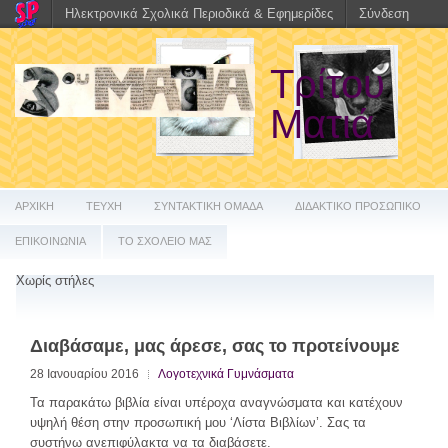
Ηλεκτρονικά Σχολικά Περιοδικά & Εφημερίδες
Σύνδεση
Τρίτου
Ματιά
ΑΡΧΙΚΗ
ΤΕΥΧΗ
ΣΥΝΤΑΚΤΙΚΗ ΟΜΑΔΑ
ΔΙΔΑΚΤΙΚΟ ΠΡΟΣΩΠΙΚΟ
ΕΠΙΚΟΙΝΩΝΙΑ
ΤΟ ΣΧΟΛΕΙΟ ΜΑΣ
Χωρίς στήλες
Διαβάσαμε, μας άρεσε, σας το προτείνουμε
28 Ιανουαρίου 2016
Λογοτεχνικά Γυμνάσματα
Τα παρακάτω βιβλία είναι υπέροχα αναγνώσματα και κατέχουν
υψηλή θέση στην προσωπική μου ‘Λίστα Βιβλίων’. Σας τα
συστήνω ανεπιφύλακτα να τα διαβάσετε.