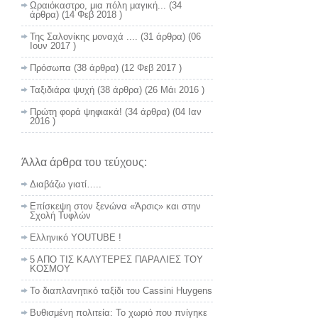
Ωραιόκαστρο, μια πόλη μαγική...
(34
άρθρα) (14 Φεβ 2018 )
Της Σαλονίκης μοναχά ....
(31 άρθρα) (06
Ιουν 2017 )
Πρόσωπα
(38 άρθρα) (12 Φεβ 2017 )
Ταξιδιάρα ψυχή
(38 άρθρα) (26 Μάι 2016 )
Πρώτη φορά ψηφιακά!
(34 άρθρα) (04 Ιαν
2016 )
Άλλα άρθρα του τεύχους:
Διαβάζω γιατί…..
Επίσκεψη στον ξενώνα «Άρσις» και στην
Σχολή Τυφλών
Ελληνικό YOUTUBE !
5 ΑΠΟ ΤΙΣ ΚΑΛΥΤΕΡΕΣ ΠΑΡΑΛΙΕΣ ΤΟΥ
ΚΟΣΜΟΥ
Το διαπλανητικό ταξίδι του Cassini Huygens
Βυθισμένη πολιτεία: Το χωριό που πνίγηκε