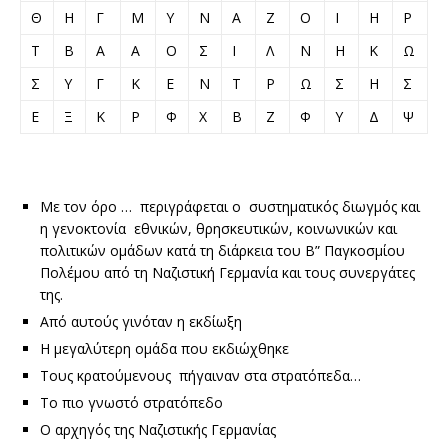
Θ
Η
Γ
Μ
Υ
Ν
Α
Ζ
Ο
Ι
Η
Ρ
Τ
Β
Α
Α
Ο
Σ
Ι
Λ
Ν
Η
Κ
Ω
Σ
Υ
Γ
Κ
Ε
Ν
Τ
Ρ
Ω
Σ
Η
Σ
Ε
Ξ
Κ
Ρ
Φ
Χ
Β
Ζ
Φ
Υ
Δ
Ψ
Με τον όρο … περιγράφεται ο συστηματικός διωγμός και
η γενοκτονία εθνικών, θρησκευτικών, κοινωνικών και
πολιτικών ομάδων κατά τη διάρκεια του Β” Παγκοσμίου
Πολέμου από τη Ναζιστική Γερμανία και τους συνεργάτες
της.
Από αυτούς γινόταν η εκδίωξη
Η μεγαλύτερη ομάδα που εκδιώχθηκε
Τους κρατούμενους πήγαιναν στα στρατόπεδα…
Το πιο γνωστό στρατόπεδο
Ο αρχηγός της Ναζιστικής Γερμανίας