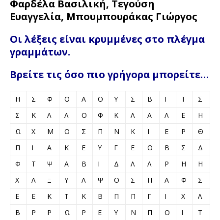
Φαρδέλα Βασιλική,
Τεγούση
Ευαγγελία,
Μπουμπουράκας Γιώργος
Οι λέξεις είναι κρυμμένες στο πλέγμα
γραμμάτων.
Βρείτε τις όσο πιο γρήγορα μπορείτε…
Η
Σ
Φ
Ο
Α
Ο
Υ
Σ
Β
Ι
Τ
Σ
Σ
Κ
Λ
Λ
Ο
Φ
Κ
Λ
Α
Λ
Ε
Η
Ω
Χ
Μ
Ο
Σ
Π
Ν
Κ
Ι
Ε
Ρ
Θ
Π
Ι
Α
Κ
Ε
Υ
Γ
Ε
Ο
Β
Σ
Δ
Φ
Τ
Ψ
Α
Β
Ι
Δ
Λ
Λ
Ρ
Η
Η
Χ
Λ
Ξ
Υ
Λ
Ψ
Ο
Σ
Π
Α
Φ
Σ
Ε
Ε
Κ
Τ
Κ
Β
Π
Π
Γ
Ι
Χ
Λ
Β
Ρ
Ρ
Ω
Ρ
Ε
Υ
Ν
Π
Ο
Ι
Τ