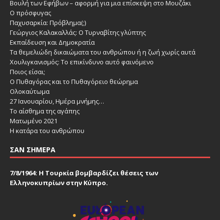
Βουλή των Εφήβων – αφορμή για μια επίσκεψη στο Μουζάκι
Ο πρόσφυγας
Παχυσαρκία: Πρόβλημα(;)
Γεώργιος Καλακαλλάς: Ο Τυρναβίτης γλύπτης
Εκπαίδευση και Δημοκρατία
Τα θεμελιώδη δικαιώματα του ανθρώπου ή η ζωή χωρίς αυτά
Χουλιγκανισμός: Το επικίνδυνο αυτό φαινόμενο
Ποιος είσαι;
Ο Πυθαγόρας και το Πυθαγόρειο θεώρημα
Ολοκαύτωμα
27 Ιανουαρίου, Ημέρα μνήμης…
Το αίσθημα της αγάπης
Ματωμένο 2021
Η κατάρα του ανθρώπου
ΣΑΝ ΣΉΜΕΡΑ
7/8/1964: Η Τουρκία βομβαρδίζει θέσεις των
Ελληνοκυπρίων στην Κύπρο.