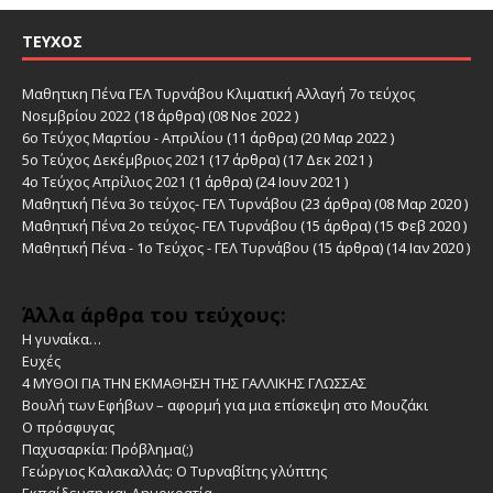
ΤΕΎΧΟΣ
Μαθητικη Πένα ΓΕΛ Τυρνάβου Κλιματική Αλλαγή 7ο τεύχος
Νοεμβρίου 2022
(18 άρθρα) (08 Νοε 2022 )
6ο Τεύχος Μαρτίου - Απριλίου
(11 άρθρα) (20 Μαρ 2022 )
5ο Τεύχος Δεκέμβριος 2021
(17 άρθρα) (17 Δεκ 2021 )
4ο Τεύχος Απρίλιος 2021
(1 άρθρα) (24 Ιουν 2021 )
Μαθητική Πένα 3ο τεύχος- ΓΕΛ Τυρνάβου
(23 άρθρα) (08 Μαρ 2020 )
Μαθητική Πένα 2ο τεύχος- ΓΕΛ Τυρνάβου
(15 άρθρα) (15 Φεβ 2020 )
Μαθητική Πένα - 1ο Τεύχος - ΓΕΛ Τυρνάβου
(15 άρθρα) (14 Ιαν 2020 )
Άλλα άρθρα του τεύχους:
Η γυναίκα…
Ευχές
4 ΜΥΘΟΙ ΓΙΑ ΤΗΝ ΕΚΜΑΘΗΣΗ ΤΗΣ ΓΑΛΛΙΚΗΣ ΓΛΩΣΣΑΣ
Βουλή των Εφήβων – αφορμή για μια επίσκεψη στο Μουζάκι
Ο πρόσφυγας
Παχυσαρκία: Πρόβλημα(;)
Γεώργιος Καλακαλλάς: Ο Τυρναβίτης γλύπτης