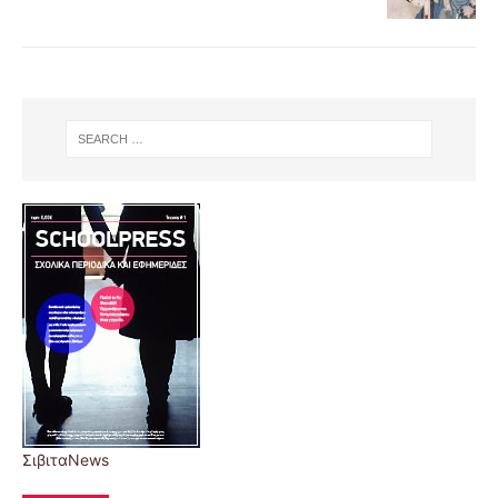
ΣιβιταNews