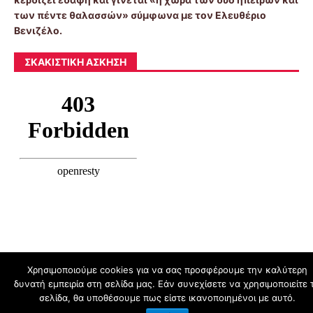
των πέντε θαλασσών» σύμφωνα με τον Ελευθέριο
Βενιζέλο.
ΣΚΑΚΙΣΤΙΚΉ ΆΣΚΗΣΗ
Χρησιμοποιούμε cookies για να σας προσφέρουμε την καλύτερη
δυνατή εμπειρία στη σελίδα μας. Εάν συνεχίσετε να χρησιμοποιείτε 
schoolpress.sch.gr
σελίδα, θα υποθέσουμε πως είστε ικανοποιημένοι με αυτό.