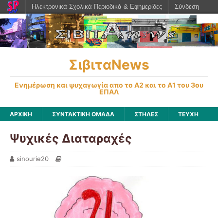
Ηλεκτρονικά Σχολικά Περιοδικά & Εφημερίδες
Σύνδεση
ΣιβιταNews
Ενημέρωση και ψυχαγωγία απο το Α2 και το Α1 του 3ου
ΕΠΑΛ
ΑΡΧΙΚΉ
ΣΥΝΤΑΚΤΙΚΗ ΟΜΑΔΑ
ΣΤΗΛΕΣ
ΤΕΥΧΗ
Ψυχικές Διαταραχές
sinourie20