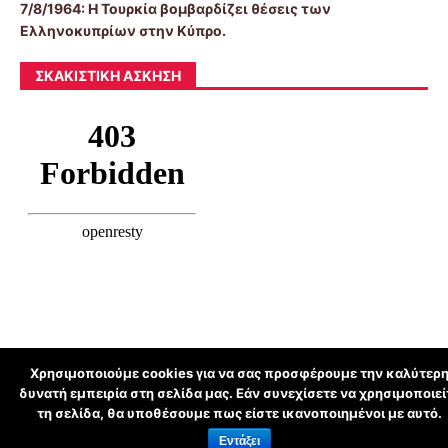
7/8/1964: Η Τουρκία βομβαρδίζει θέσεις των
Ελληνοκυπρίων στην Κύπρο.
ΣΚΑΚΙΣΤΙΚΉ ΆΣΚΗΣΗ
Χρησιμοποιούμε cookies για να σας προσφέρουμε την καλύτερ
δυνατή εμπειρία στη σελίδα μας. Εάν συνεχίσετε να χρησιμοποιεί
schoolpress.sch.gr
τη σελίδα, θα υποθέσουμε πως είστε ικανοποιημένοι με αυτό.
Εντάξει
Όροι Χρήσης schoolpress.sch.gr
|
Δήλωση προσβασιμότητας