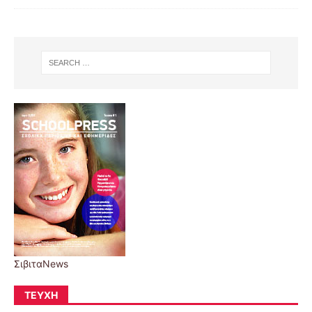
ΣιβιταNews
ΤΕΎΧΗ