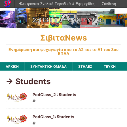
Ηλεκτρονικά Σχολικά Περιοδικά & Εφημερίδες
Σύνδεση
ΣιβιταNews
Ενημέρωση και ψυχαγωγία απο το Α2 και το Α1 του 3ου
ΕΠΑΛ
ΑΡΧΙΚΉ
ΣΥΝΤΑΚΤΙΚΗ ΟΜΑΔΑ
ΣΤΗΛΕΣ
ΤΕΥΧΗ
-> Students
PodClass_2 : Students
PodClass_1: Students