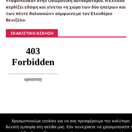
«ταφόπλακα» στην Οθωμανική Αυτοκρατορία. Η Ελλάδα
κερδίζει εδάφη και γίνεται «η χώρα των δύο ηπείρων και
των πέντε θαλασσών» σύμφωνα με τον Ελευθέριο
Βενιζέλο.
ΣΚΑΚΙΣΤΙΚΉ ΆΣΚΗΣΗ
Χρησιμοποιούμε cookies για να σας προσφέρουμε την καλύτερη
δυνατή εμπειρία στη σελίδα μας. Εάν συνεχίσετε να χρησιμοποιείτε 
schoolpress.sch.gr