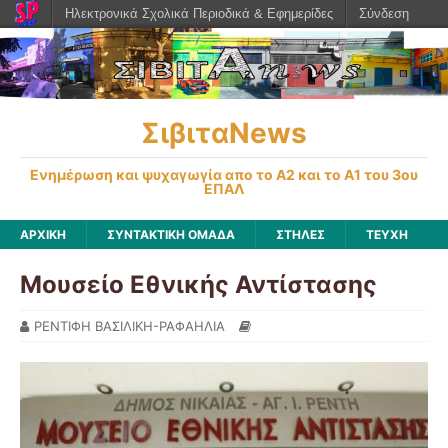
Ηλεκτρονικά Σχολικά Περιοδικά & Εφημερίδες
Σύνδεση
ΣιβιταNews
Ενημέρωση και ψυχαγωγία απο το Α2 και το Α1 του 3ου
ΕΠΑΛ
ΑΡΧΙΚΉ
ΣΥΝΤΑΚΤΙΚΗ ΟΜΑΔΑ
ΣΤΗΛΕΣ
ΤΕΥΧΗ
Μουσείο Εθνικής Αντίστασης
ΡΕΝΤΙΦΗ ΒΑΣΙΛΙΚΗ-ΡΑΦΑΗΛΙΑ