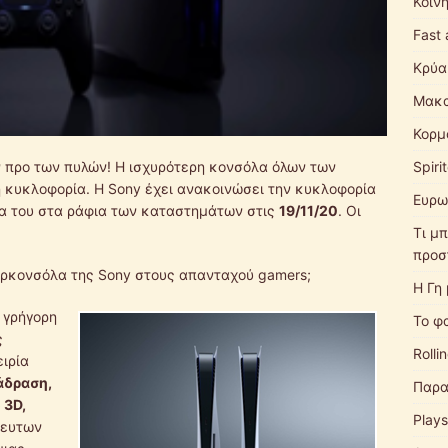
Κοιν
Fast 
Κρύα
Μακα
Κορμ
Spiri
 προ των πυλών! Η ισχυρότερη κονσόλα όλων των
 κυκλοφορία. Η Sony έχει ανακοινώσει την κυκλοφορία
Ευρω
σία του στα ράφια των καταστημάτων στις
19/11/20
. Οι
Τι μπ
προσ
ερκονσόλα της Sony στους απανταχού gamers;
Η Γη
α γρήγορη
Το φ
ς
Rolli
ιρία
άδραση
,
Παρα
 3D
,
Plays
ευτων