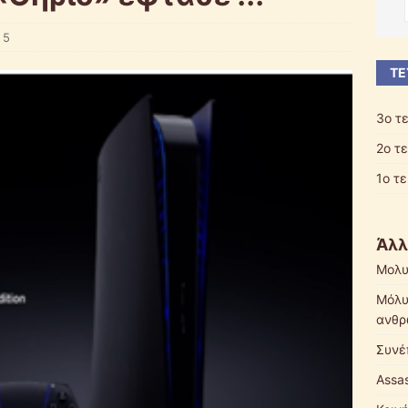
5
ΤΕ
3ο τ
2ο τ
1ο τ
Άλλ
Μολυ
Μόλυ
ανθρ
Συνέ
Assas