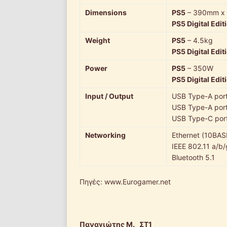
Dimensions
PS5
– 390mm x 
PS5 Digital Edit
Weight
PS5
– 4.5kg
PS5 Digital Edit
Power
PS5
– 350W
PS5 Digital Edit
Input / Output
USB Type-A por
USB Type-A por
USB Type-C por
Networking
Ethernet (10BA
IEEE 802.11 a/b/
Bluetooth 5.1
Πηγές: www.Eurogamer.net
Παναγιώτης Μ. ΣΤ1