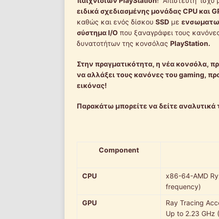
παιχνιδιών PlayStation
! Απίστευτη ισχύ 
ειδικά σχεδιασμένης μονάδας CPU και G
καθώς και ενός δίσκου
SSD
με
ενσωματω
σύστημα I/O
που ξαναγράφει τους κανόνε
δυνατοτήτων της κονσόλας
PlayStation.
Στην πραγματικότητα, η νέα κονσόλα, πρ
να αλλάξει τους κανόνες του
gaming
, π
εικόνας!
Παρακάτω μπορείτε να δείτε αναλυτικά 
Component
CPU
x86-64-AMD Ryze
frequency)
GPU
Ray Tracing Acce
Up to 2.23 GHz 