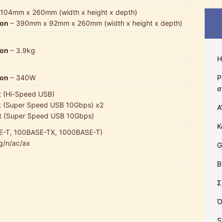
104mm x 260mm (width x height x depth)
ion
– 390mm x 92mm x 260mm (width x height x depth)
ion
– 3.9kg
Η
Ρ
ion
– 340W
σ
t (Hi-Speed USB)
t (Super Speed USB 10Gbps) x2
A
t (Super Speed USB 10Gbps)
Κ
SE-T, 100BASE-TX, 1000BASE-T)
g/n/ac/ax
G
B
Σ
Ό
S