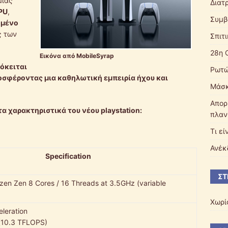
μιας
Διατ
PU
,
Συμβ
μένο
ς των
Σπιτ
28η 
Εικόνα από MobileSyrap
όκειται
Ρωτώ
ροσφέροντας μια καθηλωτική εμπειρία ήχου και
Μάσκ
Απορ
τα χαρακτηριστικά του νέου
playstation
:
πλαν
Τι εί
Ανέκ
Specification
ΣΤ
n Zen 8 Cores / 16 Threads at 3.5GHz (variable
Χωρί
leration
(10.3 TFLOPS)