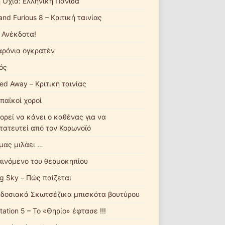
ή Οχιά: Ελληνική Πανίδα
and Furious 8 – Κριτική ταινίας
 Ανέκδοτα!
ρόνια ογκρατέν
ός
ted Away – Κριτική ταινίας
παϊκοί χοροί
ορεί να κάνει ο καθένας για να
τατευτεί από τον Κορωνοϊό
 μας μιλάει …
αινόμενο του θερμοκηπίου
ng Sky – Πώς παίζεται
δοσιακά Σκωτσέζικα μπισκότα βουτύρου
tation 5 – Το «Θηρίο» έφτασε !!!