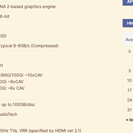
ΆΡ
A 2-based graphics engine
6-bit
ΗΜ
SSD
Αυγ
Typical 8-9GB/s (Compressed)
Δ
rt
3
y (66G/100G) ~10xCAV
10
0G) ~8xCAV
0G) ~8x CAV
17
24
, up to 100GB/disc
31
udioTech
« Ι
20Hz TVs, VRR (specified by HDMI ver 2.1)