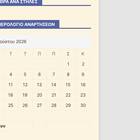
ΘΡΑ ΑΝΆ ΣΤΉΛΕΣ
ΕΡΟΛΌΓΙΟ ΑΝΑΡΤΉΣΕΩΝ
ούστου 2026
Τ
Τ
Π
Π
Σ
Κ
1
2
4
5
6
7
8
9
11
12
13
14
15
16
18
19
20
21
22
23
25
26
27
28
29
30
ουν