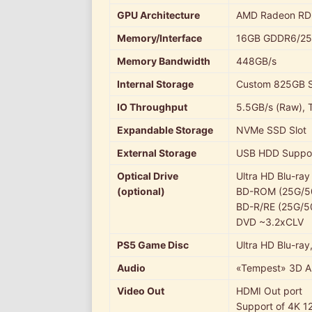
GPU Architecture
AMD Radeon RDN
Memory/Interface
16GB GDDR6/25
Memory Bandwidth
448GB/s
Internal Storage
Custom 825GB 
IO Throughput
5.5GB/s (Raw), 
Expandable Storage
NVMe SSD Slot
External Storage
USB HDD Suppo
Optical Drive
Ultra HD Blu-ra
(optional)
BD-ROM (25G/5
BD-R/RE (25G/5
DVD ~3.2xCLV
PS5 Game Disc
Ultra HD Blu-ray
Audio
«Tempest» 3D A
Video Out
HDMI Out port
Support of 4K 1