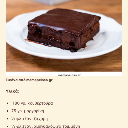
Εικόνα από mamapeinao.gr
Υλικά:
180 γρ. κουβερτούρα
75 γρ. μαργαρίνη
½ φλιτζάνι ζάχαρη
½ φλιτζάνι αμυγδαλόψιχα τριμμένη