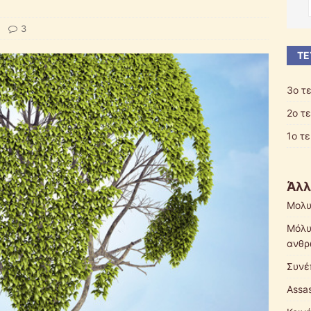
3
ΤΕ
3ο τ
2ο τ
1ο τ
Άλλ
Μολυ
Μόλυ
ανθρ
Συνέ
Assas