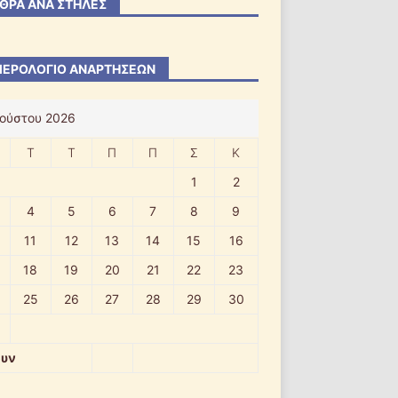
ΘΡΑ ΑΝΆ ΣΤΉΛΕΣ
ΕΡΟΛΌΓΙΟ ΑΝΑΡΤΉΣΕΩΝ
ούστου 2026
Τ
Τ
Π
Π
Σ
Κ
1
2
4
5
6
7
8
9
11
12
13
14
15
16
18
19
20
21
22
23
25
26
27
28
29
30
ουν