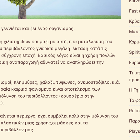
Κοιν
Fast 
Κρύα
γεννιέται και ζει ένας οργανισμός.
Μακα
 χιλιετηρίδων και μαζί με αυτή, η εκμετάλλευση του
Κορμ
υ περιβάλλοντος γνώρισε μεγάλη έκταση κατά τις
Spiri
 σύγχρονη εποχή. Βασικός λόγος είναι η χρήση πολλών
υσική αναπαραγωγή αδυνατεί να αναπληρώσει την
Ευρω
Τι μπ
προσ
σμοί, πλημμύρες, χαλάζι, τυφώνες, ανεμοστρόβιλοι κ.ά.
κραία καιρικά φαινόμενα είναι αποτέλεσμα των
Η Γη
μόλυνση του περιβάλλοντος (καυσαέριο στην
Το φ
).
Rolli
αίνεται περίεργο, έχει συμβάλει πολύ στην μόλυνση του
Παρα
πλαστικών μιας χρήσης,οι μάσκες και τα
 περιβάλλον μας.
Plays