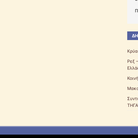
Π
ΔΗ
Κρύα
Ρεξ 
Ελλά
Κοιν
Μακα
Συντ
ΤΗΓΑ