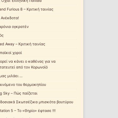
ή Οχιά: Ελληνική Πανίδα
and Furious 8 – Κριτική ταινίας
 Ανέκδοτα!
ρόνια ογκρατέν
ός
ted Away – Κριτική ταινίας
παϊκοί χοροί
ορεί να κάνει ο καθένας για να
τατευτεί από τον Κορωνοϊό
 μας μιλάει …
αινόμενο του θερμοκηπίου
ng Sky – Πώς παίζεται
δοσιακά Σκωτσέζικα μπισκότα βουτύρου
tation 5 – Το «Θηρίο» έφτασε !!!