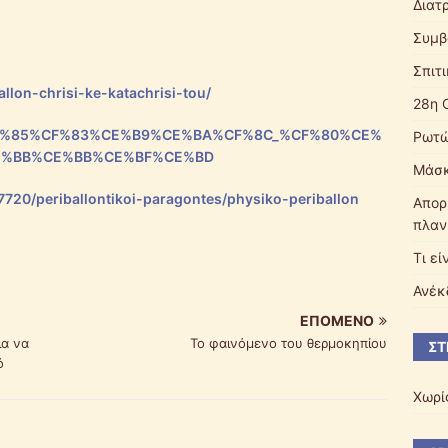
Διατ
Συμβ
Σπιτ
llon-chrisi-ke-katachrisi-tou/
28η 
%A6%CF%85%CF%83%CE%B9%CE%BA%CF%8C_%CF%80%CE%
Ρωτώ
E%BB%CE%BB%CE%BF%CE%BD
Μάσκ
37720/periballontikoi-paragontes/physiko-periballon
Απορ
πλαν
Τι εί
Ανέκ
ΕΠΌΜΕΝΟ
ια να
Το φαινόμενο του θερμοκηπίου
ΣΤ
ό
Χωρί