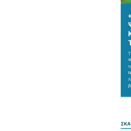
Τ
Ψ
τ
Ν
Λ
β
ΣΚΑ