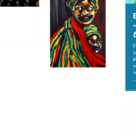
E
α
β
α
τ
…