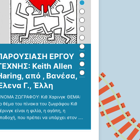
ΠΑΡΟΥΣΙΑΣΗ ΕΡΓΟΥ
ΤΕΧΝΗΣ: Keith Allen
Haring, από , Βανέσα,
Έλενα Γ., Έλλη
ΝΟΜΑ ΖΩΓΡΑΦΟΥ: Κιθ Χαρινγκ ΘΕΜΑ:
ο θέμα του πίνακα του ζωγράφου Κιθ
έρινγκ είναι η φιλία, η αγάπη, η
ποδοχή, που πρέπει να υπάρχει στον
….