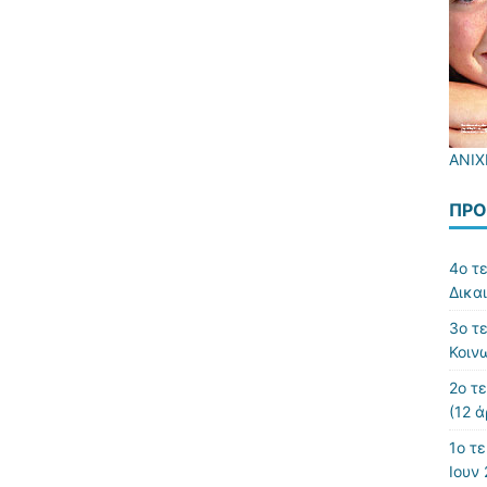
ΑΝΙΧ
ΠΡΌ
4ο τ
Δικα
3ο τ
Κοιν
2ο τ
(12 ά
1ο τε
Ιουν 