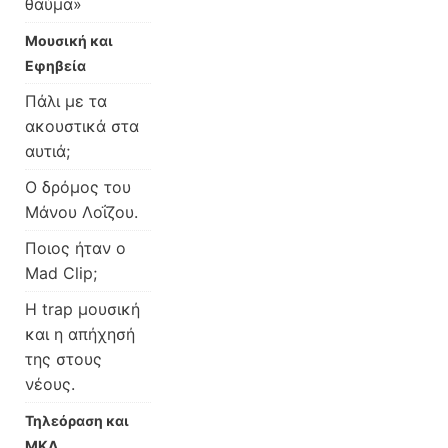
θαύμα»
Μουσική και
Εφηβεία
Πάλι με τα
ακουστικά στα
αυτιά;
Ο δρόμος του
Μάνου Λοΐζου.
Ποιος ήταν ο
Mad Clip;
Η trap μουσική
και η απήχησή
της στους
νέους.
Τηλεόραση και
ΜΚΔ