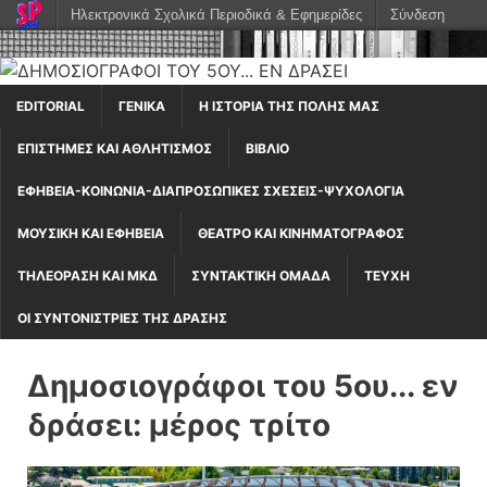
Ηλεκτρονικά Σχολικά Περιοδικά & Εφημερίδες
Σύνδεση
EDITORIAL
ΓΕΝΙΚΆ
Η ΙΣΤΟΡΊΑ ΤΗΣ ΠΌΛΗΣ ΜΑΣ
ΕΠΙΣΤΉΜΕΣ ΚΑΙ ΑΘΛΗΤΙΣΜΌΣ
ΒΙΒΛΊΟ
ΕΦΗΒΕΊΑ-ΚΟΙΝΩΝΊΑ-ΔΙΑΠΡΟΣΩΠΙΚΈΣ ΣΧΈΣΕΙΣ-ΨΥΧΟΛΟΓΊΑ
ΜΟΥΣΙΚΉ ΚΑΙ ΕΦΗΒΕΊΑ
ΘΈΑΤΡΟ ΚΑΙ ΚΙΝΗΜΑΤΟΓΡΆΦΟΣ
ΤΗΛΕΌΡΑΣΗ ΚΑΙ ΜΚΔ
ΣΥΝΤΑΚΤΙΚΉ ΟΜΆΔΑ
ΤΕΎΧΗ
ΟΙ ΣΥΝΤΟΝΙΣΤΡΙΕΣ ΤΗΣ ΔΡΑΣΗΣ
Δημοσιογράφοι του 5ου... εν
δράσει: μέρος τρίτο