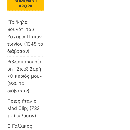
ΔΗΜΟΦΙΛΉ
ΆΡΘΡΑ
“Τα Ψηλά
Βουνά” του
Ζαχαρία Παπαν
τωνίου (1345 το
διάβασαν)
Βιβλιοπαρουσία
ση : Ζωρζ Σαρή
«Ο κύριός μου»
(935 το
διάβασαν)
Ποιος ήταν ο
Mad Clip; (733
το διάβασαν)
Ο Γαλλικός