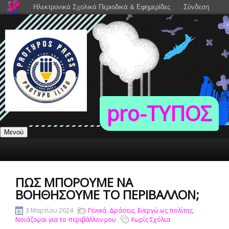
Ηλεκτρονικά Σχολικά Περιοδικά & Εφημερίδες
Σύνδεση
pro-TΥΠΟΣ
Μενού
ΠΏΣ ΜΠΟΡΟΎΜΕ ΝΑ
ΒΟΗΘΉΣΟΥΜΕ ΤΟ ΠΕΡΙΒΆΛΛΟΝ;
3 Μαρτίου 2024
Γενικά
,
Δράσεις
,
Ενεργώ ως πολίτης
,
Νοιάζομαι για το περιβάλλον μου
Χωρίς Σχόλια