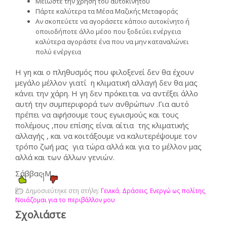
Μειώστε την χρήση του αυτοκινήτου
Πάρτε καλύτερα τα Μέσα Μαζικής Μεταφοράς
Αν σκοπεύετε να αγοράσετε κάποιο αυτοκίνητο ή
οποιοδήποτε άλλο μέσο που ξοδεύει ενέργεια
καλύτερα αγοράστε ένα που να μην καταναλώνει
πολύ ενέργεια
Η γη και ο πληθυσμός που φιλοξενεί δεν θα έχουν
μεγάλο μέλλον γιατί η κλιματική αλλαγή δεν θα μας
κάνει την χάρη. Η γη δεν πρόκειται να αντέξει άλλο
αυτή την συμπεριφορά των ανθρώπων .Για αυτό
πρέπει να αφήσουμε τους εγωισμούς και τους
πολέμους ,που επίσης είναι αίτια της κλιματικής
αλλαγής , και να κοιτάξουμε να καλυτερέψουμε τον
τρόπο ζωή μας για τώρα αλλά και για το μέλλον μας
αλλά και των άλλων γενιών.
Σάββας Μ.
1
Δημοσιεύτηκε στη στήλη:
Γενικά
,
Δράσεις
,
Ενεργώ ως πολίτης
,
Νοιάζομαι για το περιβάλλον μου
Σχολιάστε