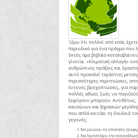
Ξέρω ότι πολλοί από εσάς έχετε 
περιοδικό για ένα πράγμα που λ
Εκτός άμα βεβαία καταλαβαίνετ
γίνεται. «Κλιματική αλλαγή» ον
ανθρώπινες πράξεις και δραστη
αυτό προκαλεί τεράστιες μετατ
περισσότερες περιπτώσεις, αποδ
έντονες βροχοπτώσεις, για παρ
πολλές αθώες ζωές να παγιδεύο
ξεφύγουν μπορούν. Αντιθέτως,
καυσώνων και ξηρασιών μεγάλης
που απλά κοιτάει τη δουλειά το
γεγονός;
Να μειώσει τη σπατάλη τροφί
Να λιγοστέψει την κατανάλω