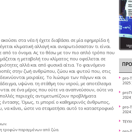
ακούσει στα νέα ή έχετε διαβάσει σε μία εφημερίδα ή
έγεται κλιματική αλλαγή και αναρωτιόσασταν τι είναι.
ε από το όνομα. Ας το θέσω με τον πιο απλό τρόπο που
ομάζεται η μεταβολή του κλίματος που οφείλεται σε
ΠΡΌ
ριότητες αλλά και από φυσικά αίτια. Το φαινόμενο
ροπές στην ζωή ανθρώπου, ζώου και φυτού που, στις
εικνύονται μοιραίες. Το λιώσιμο των πάγων και οι
pro-
2025 
άδειγμα, υψώνει τη στάθμη του νερού, με αποτέλεσμα
νται σε ένα μέρος που ούτε να αναπνεύσουν, ούτε να
proΤ
 πολλές περιοχές αντιμετωπίζουν προβλήματα
2024 
 έντασης. Όμως, τι μπορεί ο καθημερινός άνθρωπος,
pro-
υ, να κάνει, ώστε να σταματήσει αυτό το καταστροφικό
2024 
ΤΕΥΧ
μων.
ση τροφών παραγμένων από ζώα.
pro-