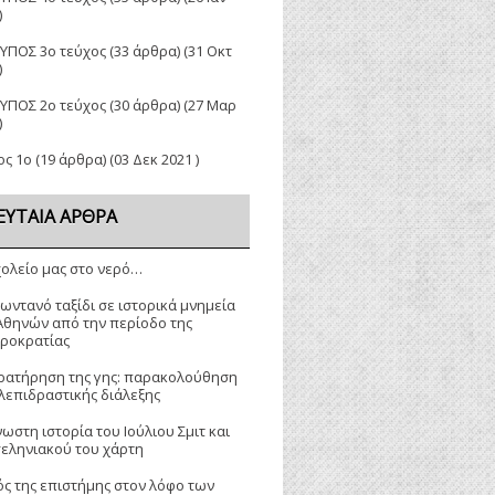
)
ΤΥΠΟΣ 3ο τεύχος
(33 άρθρα) (31 Οκτ
)
ΤΥΠΟΣ 2ο τεύχος
(30 άρθρα) (27 Μαρ
)
ος 1ο
(19 άρθρα) (03 Δεκ 2021 )
ΕΥΤΑΊΑ ΆΡΘΡΑ
χολείο μας στο νερό…
ζωντανό ταξίδι σε ιστορικά μνημεία
Αθηνών από την περίοδο της
ροκρατίας
ρατήρηση της γης: παρακολούθηση
λεπιδραστικής διάλεξης
ωστη ιστορία του Ιούλιου Σμιτ και
σεληνιακού του χάρτη
ός της επιστήμης στον λόφο των