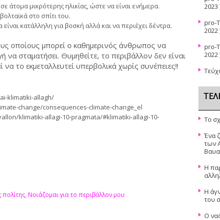
σε άτομα μικρότερης ηλικίας, ώστε να είναι ενήμερα.
2023 
ολταϊκά στο σπίτι του.
pro-
 είναι κατάλληλη για βοσκή αλλά και να περιέχει δέντρα.
2022 
τους οποίους μπορεί ο καθημερινός άνθρωπος να
pro-
2022 
γή να σταματήσει. Θυμηθείτε, το περιβάλλον δεν είναι
ί να το εκμεταλλευτεί υπερβολικά χωρίς συνέπειες!!
Τεύχ
ΤΕΛ
i-klimatiki-allagh/
/climate-change/consequences-climate-change_el
llon/klimatiki-allagi-10-pragmata/#klimatiki-allagi-10-
Το σ
Ένα 
των 
Βαυα
Η πα
αλλη
Η άγν
ς πολίτης
,
Νοιάζομαι για το περιβάλλον μου
του 
Ο να