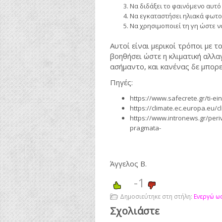
Να διδάξει το φαινόμενο αυτό 
Να εγκαταστήσει ηλιακά φωτοβ
Να χρησιμοποιεί τη γη ώστε να
Αυτοί είναι μερικοί τρόποι με 
βοηθήσει ώστε η κλιματική αλλα
ασήμαντο, και κανένας δε μπορε
Πηγές:
https://www.safecrete.gr/ti-eina
https://climate.ec.europa.eu
https://www.intronews.gr/periva
pragmata-
Άγγελος Β.
-1
Δημοσιεύτηκε στη στήλη:
Ενεργώ ω
Σχολιάστε