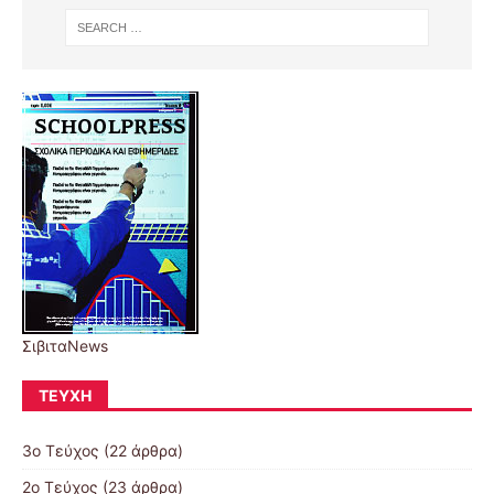
ΣιβιταNews
ΤΕΎΧΗ
3ο Τεύχος
(22 άρθρα)
2ο Τεύχος
(23 άρθρα)