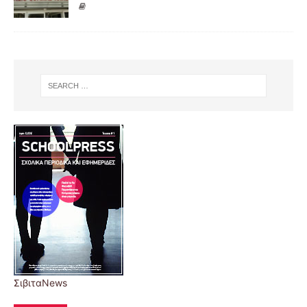
ΣιβιταNews