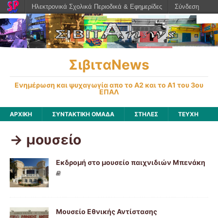
Ηλεκτρονικά Σχολικά Περιοδικά & Εφημερίδες
Σύνδεση
ΣιβιταNews
Ενημέρωση και ψυχαγωγία απο το Α2 και το Α1 του 3ου
ΕΠΑΛ
ΑΡΧΙΚΉ
ΣΥΝΤΑΚΤΙΚΗ ΟΜΑΔΑ
ΣΤΗΛΕΣ
ΤΕΥΧΗ
-> μουσείο
Εκδρομή στο μουσείο παιχνιδιών Μπενάκη
Μουσείο Εθνικής Αντίστασης