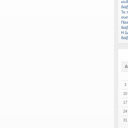
κίνδ
διά
Τα 
συσ
Πάσ
διά
Η ζ
διά
3
10
17
24
31