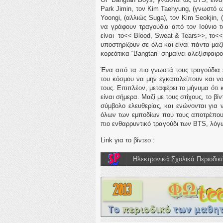
Park Jimin, τον Kim Taehyung, (γνωστό ω
Yoongi, (αλλιώς Suga), τον Kim Seokjin,
να γράφουν τραγούδια από τον Ιούνιο 
είναι το<< Blood, Sweat & Tears>>, το<
υποστηρίζουν σε όλα και είναι πάντα μαζ
κορεάτικα “Bangtan” σημαίνει αλεξίσφαιρο
Ένα από τα πιο γνωστά τους τραγούδια ε
του κόσμου να μην εγκαταλείπουν και ν
τους. Επιπλέον, μεταφέρει το μήνυμα ότι
είναι σήμερα. Μαζί με τους στίχους, το β
σύμβολο ελευθερίας, και ενώνονται για 
όλων των εμποδίων που τους αποτρέπουν 
πιο ενθαρρυντικό τραγούδι των BTS, λόγω
Link για το βίντεο :