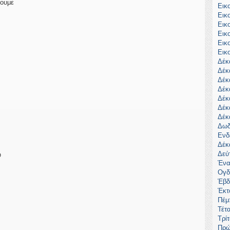
νουμε
Εικ
Εικ
Εικ
Εικ
Εικ
Εικ
Δέκ
Δέκ
Δέκ
Δέκ
Δέκ
Δέκ
Δέκ
Δωδ
Ενδ
Δέκ
Δεύ
υ
Ένα
Ογδ
Έβδ
Έκτ
Πέμ
Τέτ
Τρί
Πρώ