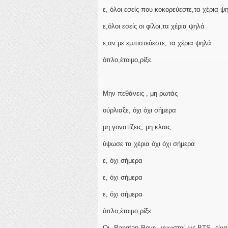
ε, όλοι εσείς που κοκορεύεστε,τα χέρια ψ
ε,όλοι εσείς οι φίλοι,τα χέρια ψηλά
ε,αν με εμπιστεύεστε, τα χέρια ψηλά
όπλο,έτοιμο,ρίξε
Μην πεθάνεις , μη ρωτάς
ούρλιαξε, όχι όχι σήμερα
μη γονατίζεις, μη κλαις
ύψωσε τα χέρια όχι όχι σήμερα
ε, όχι σήμερα
ε, όχι σήμερα
ε, όχι σήμερα
όπλο,έτοιμο,ρίξε
Οι Bangtan Boys, γνωστοί ως BTS, είναι