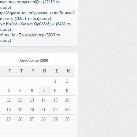
υνοι που αντιμετωπίζει. (22116 το
βασαν)
προβλήματα του σύγχρονου εκπαιδευτικού
τήματος (16951 το διάβασαν)
χα Καθολικών και Ορθόδοξων (8481 το
βασαν)
ωή του Ίαν Σομερχάλντερ (5963 το
βασαν)
Αυγούστου 2026
Δ
Τ
Τ
Π
Π
Σ
Κ
1
2
4
5
6
7
8
9
11
12
13
14
15
16
18
19
20
21
22
23
25
26
27
28
29
30