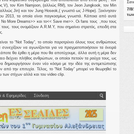
Σα
ς V), τον Kim Namjoon, (αλλιώς RM), τον Jeon Jungkook, τον Min
7/8
 (αλλιώς Jin) και τον Jung Hoseok,( γνωστό ως J-Hope). Ξεκίνησαν
των
του 2013, τα οποία είναι παγκοσμίως γνωστά. Κάποια από αυτά
< No More Dreams>> και το<< Save me>>. Οι fans τους ,που τους
ί τους. τους ονομάζουν A.R.M.Y, που σημαίνει στρατός, επειδή στα
ς.
ίναι το “Not Today”, το οποίο παροτρύνει όλους τους ανθρώπους
α συνεχίζουν να αγωνίζονται για να πραγματοποιήσουν τα όνειρά
 κάποτε θα έρθει η μέρα που θα αποτύχουμε, άλλα αυτή η μέρα δεν
ίντεο δείχνει πλήθος ανθρώπων, οι οποίοι πετούν τα ρούχα τους, ως
να δημιουργήσουν έναν νέο κόσμο με την ιδέα της αντιμετώπισης
από την επιτυχία. Τέλος, το “Not Today” μπορεί να θεωρηθεί το
 των στίχων αλλά και του video clip.