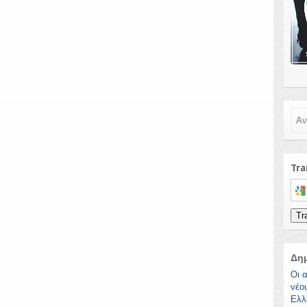
Ανα
Tra
Sele
Tr
Δη
Οι α
νέο
Ελλ