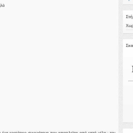
ηλά
Στή
Χωρ
Σκα
 ένα κορεάτικο συγκρότημα που αποτελείται από επτά μέλη : τον