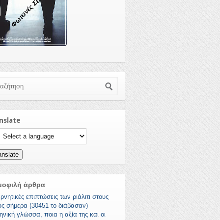
Φωτεινές Σελίδες
ζήτηση
nslate
ct a language to translate this page
anslate
μοφιλή άρθρα
ρνητικές επιπτώσεις των ριάλιτι στους
υς σήμερα (30451 το διάβασαν)
ηνική γλώσσα, ποια η αξία της και οι