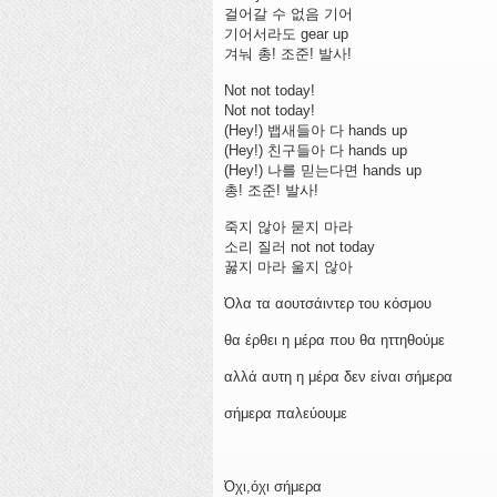
걸어갈 수 없음 기어
기어서라도 gear up
겨눠 총! 조준! 발사!
Not not today!
Not not today!
(Hey!) 뱁새들아 다 hands up
(Hey!) 친구들아 다 hands up
(Hey!) 나를 믿는다면 hands up
총! 조준! 발사!
죽지 않아 묻지 마라
소리 질러 not not today
꿇지 마라 울지 않아
Όλα τα αουτσάιντερ του κόσμου
θα έρθει η μέρα που θα ηττηθούμε
αλλά αυτη η μέρα δεν είναι σήμερα
σήμερα παλεύουμε
Όχι,όχι σήμερα