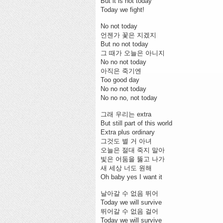
But it is not today
Today we fight!
No not today
언젠가 꽃은 지겠지
But no not today
그 때가 오늘은 아니지
No no not today
아직은 죽기엔
Too good day
No no not today
No no no, not today
그래 우리는 extra
But still part of this world
Extra plus ordinary
그것도 별 거 아녀
오늘은 절대 죽지 말아
빛은 어둠을 뚫고 나가
새 세상 너도 원해
Oh baby yes I want it
날아갈 수 없음 뛰어
Today we will survive
뛰어갈 수 없음 걸어
Today we will survive