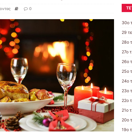
ΤΕ
οντας
0
30ο 
29 τ
28ο 
27ο 
26ο 
25ο 
24ο 
23ο 
22ο 
21o 
20ο 
19ο 