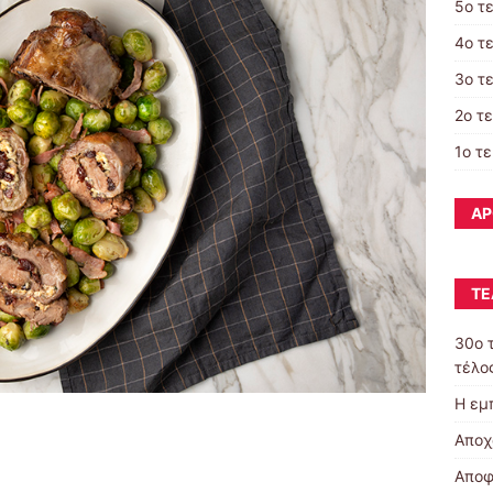
5ο τ
4ο τ
3ο τ
2ο τ
1ο τ
ΆΡ
ΤΕ
30o 
τέλος
Η εμ
Αποχ
Αποφ