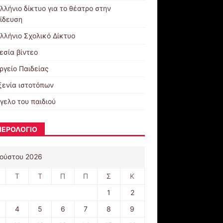
λλήνιο δίκτυο για το θέατρο στην
ίδευση
λλήνιο Σχολικό Δίκτυο
εσία βίντεο
ργείο Παιδείας
ξενία ιστοτόπων
γελο του παιδιού
ΕΡΟΛΟΓΙΟ
ούστου 2026
Τ
Τ
Π
Π
Σ
Κ
1
2
4
5
6
7
8
9