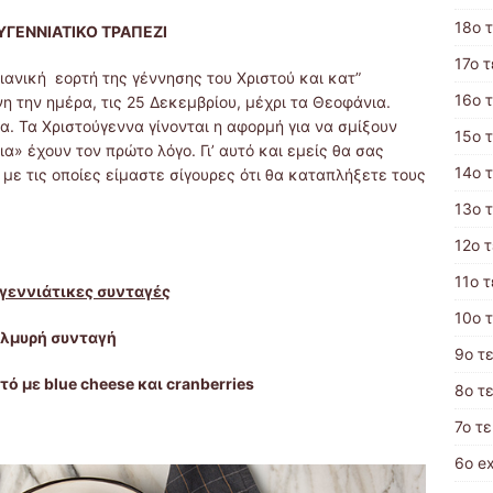
18ο 
ΥΓΕΝΝΙΑΤΙΚΟ ΤΡΑΠΕΖΙ
17o 
τιανική εορτή της γέννησης του Χριστού και κατ”
16ο 
 την ημέρα, τις 25 Δεκεμβρίου, μέχρι τα Θεοφάνια.
. Τα Χριστούγεννα γίνονται η αφορμή για να σμίξουν
15ο 
ια» έχουν τον πρώτο λόγο. Γι’ αυτό και εμείς θα σας
14ο 
με τις οποίες είμαστε σίγουρες ότι θα καταπλήξετε τους
13ο 
12ο 
11ο 
γεννιάτικες συνταγές
10o 
λμυρή συνταγή
9ο τ
στό με
blue
cheese
και
cranberries
8ο τ
7ο τ
6ο e