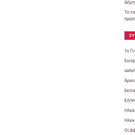
Δήμη
Το τα
πρώτ
ΣΎ
1ο Γ
Euro
safer
Άρσι
Εκπα
ΕΛΛΗ
Ηλεκ
Ηλεκ
Οι βι