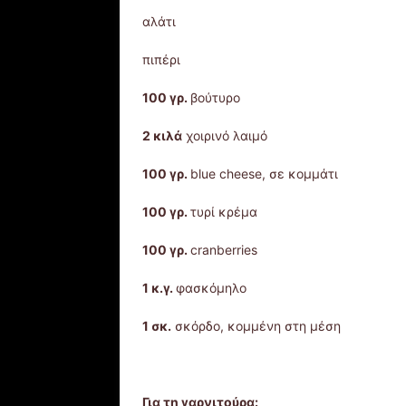
αλάτι
πιπέρι
100 γρ.
βούτυρο
2 κιλά
χοιρινό λαιμό
100 γρ.
blue cheese, σε κομμάτι
100 γρ.
τυρί κρέμα
100 γρ.
cranberries
1 κ.γ.
φασκόμηλο
1 σκ.
σκόρδο, κομμένη στη μέση
Για τη γαρνιτούρα: