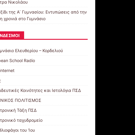
τρα Νικολάου
ξίδι της Α΄ Γυμνασίου: Εντυπώσεις από την
η χρονιά στο Γυμνάσιο
ΝΔΕΣΜΟΙ
υμνάσιο Ελευθερίου – Κορδελιού
pean School Radio
internet
ς
ιδευτικές Κοινότητες και Ιστολόγια ΠΣΔ
ΝΙΚΟΣ ΠΟΛΙΤΙΣΜΟΣ
τρονική Τάξη ΠΣΔ
τρονικό ταχυδρομείο
βλιοφάγοι του 1ου