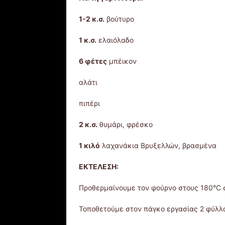
1-2 κ.σ.
βούτυρο
1 κ.σ.
ελαιόλαδο
6 φέτες
μπέικον
αλάτι
πιπέρι
2 κ.σ.
θυμάρι, φρέσκο
1 κιλό
λαχανάκια Βρυξελλών, βρασμένα
ΕΚΤΕΛΕΣΗ:
Προθερμαίνουμε τον φούρνο στους 180°C 
Τοποθετούμε στον πάγκο εργασίας 2 φύλλ