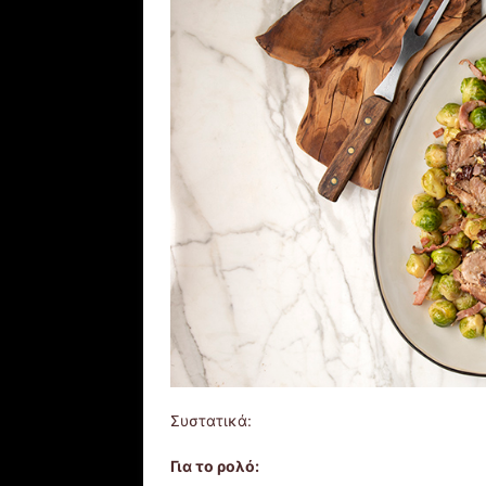
Συστατικά:
Για το ρολό: