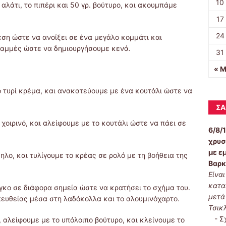
10
λάτι, το πιπέρι και 50 γρ. βούτυρο, και ακουμπάμε
17
24
έση ώστε να ανοίξει σε ένα μεγάλο κομμάτι και
ραμμές ώστε να δημιουργήσουμε κενά.
31
« Μ
ο τυρί κρέμα, και ανακατεύουμε με ένα κουτάλι ώστε να
ΣΑ
χοιρινό, και αλείφουμε με το κουτάλι ώστε να πάει σε
6/8/
χρυσ
με ε
ηλο, και τυλίγουμε το κρέας σε ρολό με τη βοήθεια της
Βαρκ
Είνα
κατα
γκο σε διάφορα σημεία ώστε να κρατήσει το σχήμα του.
μετά
ευθείας μέσα στη λαδόκολλα και το αλουμινόχαρτο.
Τσικ
-
Σ
 αλείφουμε με το υπόλοιπο βούτυρο, και κλείνουμε το