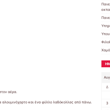
Πανε
εκπα
Πανε
Υπηρ
Υπου
Φιλο
Χαμό
ΗΜ
Αυγ
Δ
στον αέρα.
α αλουμινόχαρτο και ένα φύλλο λαδόκολλας από πάνω.
3