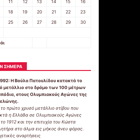
11
12
13
14
15
16
18
19
20
21
22
23
25
26
27
28
29
30
άι
Ν ΣΉΜΕΡΑ
1992:
Η Βούλα Πατουλίδου κατακτά το
ό μετάλλιο στο δρόμο των 100 μέτρων
μπόδια, στους Ολυμπιακούς Αγώνες της
ελώνης.
ι το πρώτο χρυσό μετάλλιο στίβου που
κτά η Ελλάδα σε Ολυμπιακούς Αγώνες
 το 1912 και την επιτυχία του Κώστα
λητήρα στο άλμα εις μήκος άνευ φόρας.
χετικές αναρτήσεις