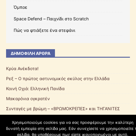
Όμποε
Space Defend – Παιχνίδι στο Scratch
Πώς να φτιάξετε ένα στεφάνι
ΔΗΜΟΦΙΛΉ ΆΡΘΡΑ
Κρύα Ανέκδοτα!
Ρεξ – Ο πρώτος αστυνομικός σκύλος στην Ελλάδα
Κοινή Οχιά: Ελληνική Πανίδα
Μακαρόνια ογκρατέν
Συνταγές με βρώμη – «ΒΡΩΜΟΚΡΕΠΕΣ» και ΤΗΓΑΝΙΤΕΣ
Χρησιμοποιούμε cookies για να σας προσφέρουμε την καλύτερη
δυνατή εμπειρία στη σελίδα μας. Εάν συνεχίσετε να χρησιμοποιείτε 
schoolpress.sch.gr
σελίδα, θα υποθέσουμε πως είστε ικανοποιημένοι με αυτό.