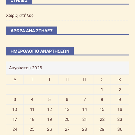
ΣΤΉΛΕΣ
Χωρίς στήλες
ΆΡΘΡΑ ΑΝΆ ΣΤΉΛΕΣ
ΗΜΕΡΟΛΌΓΙΟ ΑΝΑΡΤΉΣΕΩΝ
Αυγούστου 2026
Δ
Τ
Τ
Π
Π
Σ
Κ
1
2
3
4
5
6
7
8
9
10
11
12
13
14
15
16
17
18
19
20
21
22
23
24
25
26
27
28
29
30