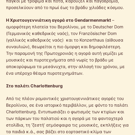
πάγκοι με τρόφιμα και ποτά, καρουζέλ και παγοδρόμια,
προσελκύουν από το πρωί έως το βράδυ χιλιάδες κόσμου.
Η
Χριστουγεννιάτικη αγορά
στο Gendarmenmarkt
–
ομορφότερη πλατεία του Βερολίνου, με το Deutscher Dom
(Γερμανικός καθεδρικός ναός), τον Französischer Dom
(γαλλικός καθεδρικός ναός) και το Konzerthaus (αίθουσα
συναυλιών), θεωρείται η πιο όμορφη και δημοφιλέστερη.
Την παραμονή της Πρωτοχρονιάς η αγορά αυτή γεμίζει με
μουσικές και πυροτεχνήματα από νωρίς το βράδυ με
αποκορύφωμα τα μεσάνυχτα, στην αλλαγή του χρόνου, με
ένα υπέροχο θέαμα πυροτεχνημάτων.
Στο παλάτι Charlottenburg
Από τις πλέον ρομαντικές χριστουγεννιάτικες αγορές του
Βερολίνου, σε ένα ιστορικό περιβάλλον, με φόντο το παλάτι
Charlottenburg. Εντυπωσιάζει ο φωτισμός των κτιρίων και
των πάρκων του παλατιού και η αγορά με τα φανταχτερά
στολίδια, τη ‘ζεστή’ ατμόσφαιρα τις μουσικές, εκπλήξεις για
τα παιδιά κ.ά., σας βάζει στο εορταστικό κλίμα των