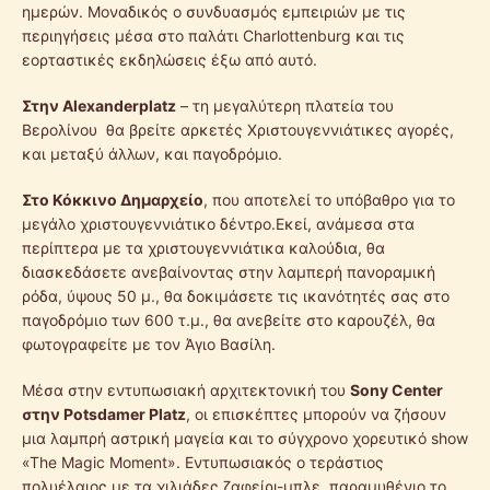
ημερών. Μοναδικός ο συνδυασμός εμπειριών με τις
περιηγήσεις μέσα στο παλάτι Charlottenburg και τις
εορταστικές εκδηλώσεις έξω από αυτό.
Στην Alexanderplatz
– τη μεγαλύτερη πλατεία του
Βερολίνου θα βρείτε αρκετές Χριστουγεννιάτικες αγορές,
και μεταξύ άλλων, και παγοδρόμιο.
Στο Κόκκινο Δημαρχείο
, που αποτελεί το υπόβαθρο για το
μεγάλο χριστουγεννιάτικο δέντρο.Εκεί, ανάμεσα στα
περίπτερα με τα χριστουγεννιάτικα καλούδια, θα
διασκεδάσετε ανεβαίνοντας στην λαμπερή πανοραμική
ρόδα, ύψους 50 μ., θα δοκιμάσετε τις ικανότητές σας στο
παγοδρόμιο των 600 τ.μ., θα ανεβείτε στο καρουζέλ, θα
φωτογραφείτε με τον Άγιο Βασίλη.
Μέσα στην εντυπωσιακή αρχιτεκτονική του
Sony Center
στην Potsdamer Platz
, οι επισκέπτες μπορούν να ζήσουν
μια λαμπρή αστρική μαγεία και το σύγχρονο χορευτικό show
«The Magic Moment». Εντυπωσιακός ο τεράστιος
πολυέλαιος με τα χιλιάδες ζαφείρι-μπλε, παραμυθένιο το