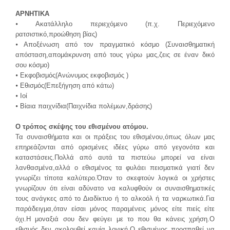
ΑΡΝΗΤΙΚΑ
⦁ Ακατάλληλο περιεχόμενο (π.χ. Περιεχόμενο
ρατσιστικό,προώθηση βίας)
⦁ Αποξένωση από τον πραγματικό κόσμο (Συναισθηματική
απόσταση,απομάκρυνση από τους γύρω μας,ζεις σε έναν δικό
σου κόσμο)
⦁ Εκφοβισμός(Ανώνυμος εκφοβισμός )
⦁ Εθισμός(Επεξήγηση από κάτω)
⦁ Ιοί
⦁ Βίαια παιχνίδια(Παιχνίδια πολέμων,δράσης)
Ο τρόπος σκέψης του εθισμένου ατόμου.
Τα συναισθήματα και οι πράξεις του εθισμένου,όπως όλων μας
επηρεάζονται από ορισμένες ιδέες γύρω από γεγονότα και
καταστάσεις.Πολλά από αυτά τα πιστεύω μπορεί να είναι
λανθασμένα,αλλά ο εθισμένος τα φυλάει πεισματικά γιατί δεν
γνωρίζει τίποτα καλύτερο.Όταν το σκεφτούν λογικά οι χρήστες
γνωρίζουν ότι είναι αδύνατο να καλυφθούν οι συναισθηματικές
τους ανάγκες από το Διαδίκτυο ή το αλκοόλ ή τα ναρκωτικά.Για
παράδειγμα,όταν είσαι μόνος παραμένεις μόνος είτε πιείς είτε
όχι.Η μοναξιά σου δεν φεύγει με το που θα κάνεις χρήση.Ο
εθισμός δεν ακολουθεί καμία λογική.Ο εθισμένος προσπαθεί να