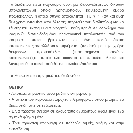
Το διαδίκτυο είναι παγκόσμιο σύστημα διασυνεδεμένων δικτύων
υπολογιστών,οι οποίοι χρησιμοποιούν καθιερωμένη ομάδα
πρωτοκόλλων,η οποία συχνά αποκαλείται »TCP/IP» (αν και αυτή
δεν χρησιμοποιείται από όλες τις υπηρεσίες του διαδικτύου) για να
εξυπηρετεί εκατομμύρια χρηστών καθημερινά σε ολόκληρο τον
κόσμο.Οι διασυνδεδεμένοι ηλεκτρονικοί υπολογιστές ανά τον
κόσμο,οι οποιοί βρίσκονται σε ένα κοινό δίκτυο
εποικοινωνίας,ανταλλάσουν μηνύματα (πακέτα) με την χρήση
διαφόρων πρωτοκόλλων (τυποποιημένοι κανόνες
επικοινωνίας),τα οποία υλοποιούνται σε επίπεδο υλικού και
λογισμικού.Το κοινό αυτό δίκτυο καλείται Διαδίκτυο.
Τα θετικά και τα αρνητικά του διαδικτύου
ΘΕΤΙΚΑ
⦁ Αποτελεί σημαντικό μέσο μαζικής ενημέρωσης.
⦁ Αποτελεί τον κυριότερο παροχέα πληροφοριών όπου μπορείς να
βρεις οτιδήποτε σε ενδιαφέρει.
⦁ Είνα προσιτό σχεδόν σε όλους τους ανθρώπους αφού είναι ένα
σχετικά φθηνό μέσο.
⦁ Έχει πρακτική εφαρμογή σε πολλούς τομείς, ακόμη και στην
εκπαίδευση.