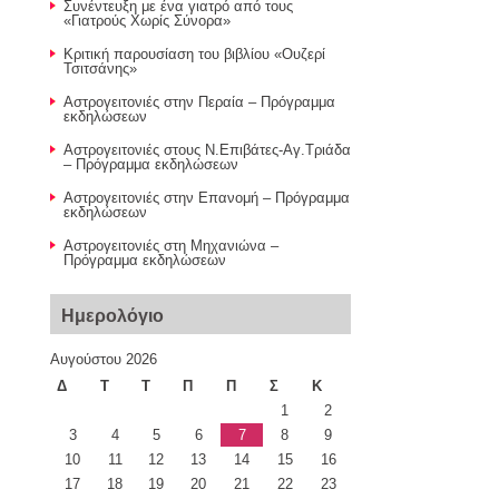
Συνέντευξη με ένα γιατρό από τους
«Γιατρούς Χωρίς Σύνορα»
Κριτική παρουσίαση του βιβλίου «Ουζερί
Τσιτσάνης»
Αστρογειτονιές στην Περαία – Πρόγραμμα
εκδηλώσεων
Αστρογειτονιές στους Ν.Επιβάτες-Αγ.Τριάδα
– Πρόγραμμα εκδηλώσεων
Αστρογειτονιές στην Επανομή – Πρόγραμμα
εκδηλώσεων
Αστρογειτονιές στη Μηχανιώνα –
Πρόγραμμα εκδηλώσεων
Ημερολόγιο
Αυγούστου 2026
Δ
Τ
Τ
Π
Π
Σ
Κ
1
2
3
4
5
6
7
8
9
10
11
12
13
14
15
16
17
18
19
20
21
22
23