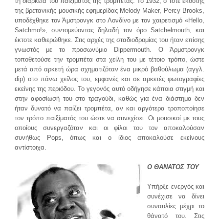
τη διάρκεια του παιξίματος της τρομπέτας. Το 1932, ο τότε εκδότης
της βρετανικής μουσικής εφημερίδας Melody Maker, Percy Brooks,
υποδέχθηκε τον Άμστρονγκ στο Λονδίνο με τον χαιρετισμό «Hello,
Satchmo!», συντομεύοντας δηλαδή τον όρο Satchelmouth, και
έκτοτε καθιερώθηκε. Στις αρχές της σταδιοδρομίας του ήταν επίσης
γνωστός με το προσωνύμιο Dippermouth. Ο Άρμστρονγκ
τοποθετούσε την τρομπέτα στα χείλη του με τέτοιο τρόπο, ώστε
μετά από αρκετή ώρα σχηματιζόταν ένα μικρό βαθούλωμα (αγγλ.
dip) στο πάνω χείλος του, εμφανές και σε αρκετές φωτογραφίες
εκείνης της περιόδου. Το γεγονός αυτό οδήγησε κάποια στιγμή και
στην αφοσίωσή του στο τραγούδι, καθώς για ένα διάστημα δεν
ήταν δυνατό να παίζει τρομπέτα, αν και αργότερα τροποποίησε
τον τρόπο παιξίματός του ώστε να συνεχίσει. Οι μουσικοί με τους
οποίους συνεργαζόταν και οι φίλοι του τον αποκαλούσαν
συνήθως Pops, όπως και ο ίδιος αποκαλούσε εκείνους
αντίστοιχα.
Ο ΘΑΝΑΤΟΣ ΤΟΥ
Υπήρξε ενεργός και
συνέχισε να δίνει
συναυλίες μέχρι το
θάνατό του. Στις