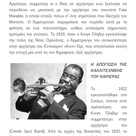
Αργότερα, συμμετείχε κι ο ίδιος σε ορχήστρες ενώ ξεκίνησε να
περιοδεύει ως μουσικός με την ορχήστρα του πιανίστα Fate
Marable, η οποία έπαιζε πάνω σ” ένα ατμόπλοιο που διέσχιζε τον
Μισισίπι. Ο Άρμστρονγκ παρομοίασε την περίοδο αυτή με τη
φοίτηση σε ένα πανεπιστήμιο, καθώς αποκόμισε σημαντικές
εμπειρίες και γνώσεις. Το 1919, όταν ο Κινγκ Όλιβερ εγκατέλειψε
την πόλη της Νέας Ορλεάνης, ο Άρμστρονγκ τον αντικατέστησε
στην ορχήστρα του Έντουαρντ «Κιντ» Όρι, που αποτελούσε εκείνη
την εποχή μία από τις πιο δημοφιλείς τζαζ ορχήστρες.
Η ΑΠΟΓΙΩΣΗ ΤΗΣ
ΚΑΛΛΙΤΕΧΝΙΚΗΣ
ΤΟΥ ΚΑΡΙΕΡΑΣ
Το 1922
εγκαταστάθηκε στο
Σικάγο, έπειτα από
πρόσκληση του
Κινγκ Όλιβερ να
συμμετάσχει στην
ορχήστρα του
(Creole Jazz Band). Από τις αρχές της δεκαετίας του 1920, το