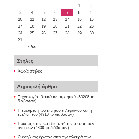
1
2
3
4
5
6
7
8
9
10
11
12
13
14
15
16
17
18
19
20
21
22
23
24
25
26
27
28
29
30
31
« Ιαν
Στήλες
Χωρίς στήλες
Δημοφιλή άρθρα
Τεχνολογία: θετικά και αρνητικά (30208 το
διάβασαν)
Η εφεύρεση του κινητού τηλεφώνου και η
εξέλιξή του (4918 το διάβασαν)
Έρωτας στην εφηβεία από την άποψη των
αγοριών (4300 το διάβασαν)
Ο εφηβικός έρωτας από την πλευρά των