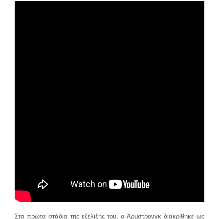
Στα πρώτα στάδια της εξέλιξής του, ο Άρμστρονγκ διακρίθηκε ως