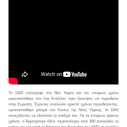
Το 1929 επέστρεψε στη Νέα Υόρκη και τον επόμενο χρόνο
εγκαταστάθηκε στο Λος Άντζελες πριν ξεκινήσει να περιοδεύει
στην Ευρώπη. Έχοντας αναλώσει αρκετά χρόνια περιοδεύοντας,
εγκαταστάθηκε μόνιμα στο Κουίνς της Νέας Υόρκης, το 1943
συνεχίζοντας να εξελίσσει το παίξιμό του. Για τα επόμενα τριάντα
χρόνια, ο Άρμστρονγκ έδινε περισσότερες από 300 συναυλίες το
χρόνο, αν και κατά τη διάρκεια της δεκαετίας του 1940, οι μεγάλες