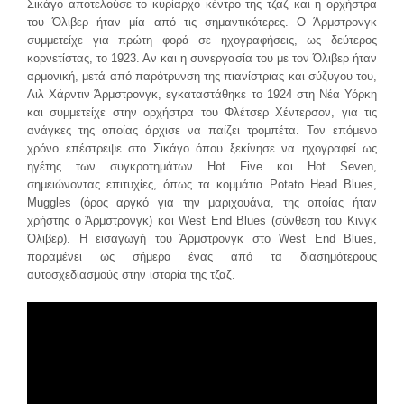
Σικάγο αποτελούσε το κυρίαρχο κέντρο της τζαζ και η ορχήστρα
του Όλιβερ ήταν μία από τις σημαντικότερες. Ο Άρμστρονγκ
συμμετείχε για πρώτη φορά σε ηχογραφήσεις, ως δεύτερος
κορνετίστας, το 1923. Αν και η συνεργασία του με τον Όλιβερ ήταν
αρμονική, μετά από παρότρυνση της πιανίστριας και σύζυγου του,
Λιλ Χάρντιν Άρμστρονγκ, εγκαταστάθηκε το 1924 στη Νέα Υόρκη
και συμμετείχε στην ορχήστρα του Φλέτσερ Χέντερσον, για τις
ανάγκες της οποίας άρχισε να παίζει τρομπέτα. Τον επόμενο
χρόνο επέστρεψε στο Σικάγο όπου ξεκίνησε να ηχογραφεί ως
ηγέτης των συγκροτημάτων Hot Five και Hot Seven,
σημειώνοντας επιτυχίες, όπως τα κομμάτια Potato Head Blues,
Muggles (όρος αργκό για την μαριχουάνα, της οποίας ήταν
χρήστης ο Άρμστρονγκ) και West End Blues (σύνθεση του Κινγκ
Όλιβερ). Η εισαγωγή του Άρμστρονγκ στο West End Blues,
παραμένει ως σήμερα ένας από τα διασημότερους
αυτοσχεδιασμούς στην ιστορία της τζαζ.