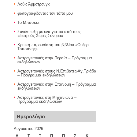
Λούις Άρμστρονγκ
φωτογραφίζοντας τον τόπο μου
Το Μπάσκετ
Συνέντευξη με ένα γιατρό από τους
«Γιατρούς Χωρίς Σύνορα»
Κριτική παρουσίαση του βιβλίου «Ουζερί
Τσιτσάνης»
Αστρογειτονιές στην Περαία – Πρόγραμμα
εκδηλώσεων
Αστρογειτονιές στους Ν.Επιβάτες-Αγ.Τριάδα
– Πρόγραμμα εκδηλώσεων
Αστρογειτονιές στην Επανομή – Πρόγραμμα
εκδηλώσεων
Αστρογειτονιές στη Μηχανιώνα –
Πρόγραμμα εκδηλώσεων
Ημερολόγιο
Αυγούστου 2026
Δ
Τ
Τ
Π
Π
Σ
Κ