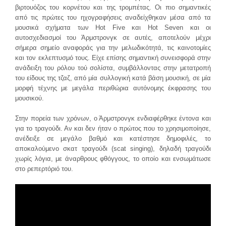
βιρτουόζος του κορνέτου και της τρομπέτας. Οι πιο σημαντικές
από τις πρώτες του ηχογραφήσεις αναδείχθηκαν μέσα από τα
μουσικά σχήματα των Hot Five και Hot Seven και οι
αυτοσχεδιασμοί του Άρμστρονγκ σε αυτές, αποτελούν μέχρι
σήμερα σημείο αναφοράς για την μελωδικότητά, τις καινοτομίες
και τον εκλεπτυσμό τους. Είχε επίσης σημαντική συνεισφορά στην
ανάδειξη του ρόλου τού σολίστα, συμβάλλοντας στην μετατροπή
του είδους της τζαζ, από μία συλλογική κατά βάση μουσική, σε μία
μορφή τέχνης με μεγάλα περιθώρια αυτόνομης έκφρασης του
μουσικού.
Στην πορεία των χρόνων, ο Άρμστρονγκ ενδιαφέρθηκε έντονα και
για το τραγούδι. Αν και δεν ήταν ο πρώτος που το χρησιμοποίησε,
ανέδειξε σε μεγάλο βαθμό και κατέστησε δημοφιλές, το
αποκαλούμενο σκατ τραγούδι (scat singing), δηλαδή τραγούδι
χωρίς λόγια, με άναρθρους φθόγγους, το οποίο και ενσωμάτωσε
στο ρεπερτόριό του.