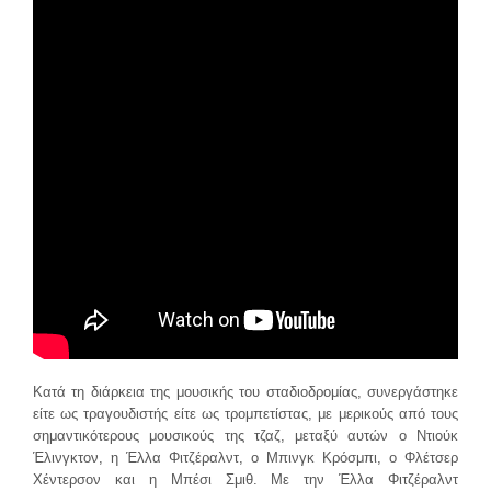
Κατά τη διάρκεια της μουσικής του σταδιοδρομίας, συνεργάστηκε
είτε ως τραγουδιστής είτε ως τρομπετίστας, με μερικούς από τους
σημαντικότερους μουσικούς της τζαζ, μεταξύ αυτών ο Ντιούκ
Έλινγκτον, η Έλλα Φιτζέραλντ, ο Μπινγκ Κρόσμπι, ο Φλέτσερ
Χέντερσον και η Μπέσι Σμιθ. Με την Έλλα Φιτζέραλντ