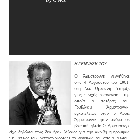
Η ΓΕΝΝΗΣΗ ΤΟΥ
Ο Άρμστρονγκ γεννήθηκε
στις 4 Αυγούστου του 1901,
στη Νέα Ορλεάνη. Υπήρξε
γιος φτωχής οικογένειας, την
οποία ο πατέρας του,
Γουίλλιαμ Άρμστρονγκ,
εγκατέλειψε όταν ο Λούις
Άρμστρονγκ ήταν ακόμα σε
βρεφική ηλικία.Ο Άρμστρονγκ
είχε δηλώσει πως δεν ήταν βέβαιος για την ακριβή ημερομηνία
γεννήσεως του, ωστόσο γιόρταζε τα γενέθλιά του στις 4 Ιουλίου.