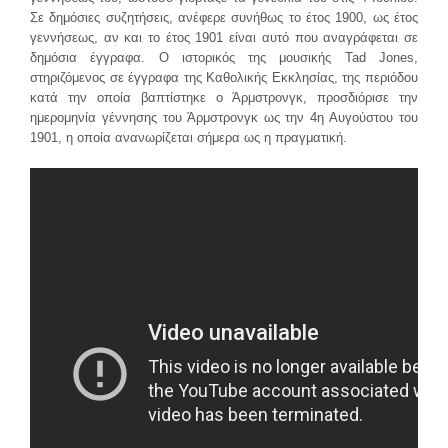
Σε δημόσιες συζητήσεις, ανέφερε συνήθως το έτος 1900, ως έτος
γεννήσεως, αν και το έτος 1901 είναι αυτό που αναγράφεται σε
δημόσια έγγραφα. Ο ιστορικός της μουσικής Tad Jones,
στηριζόμενος σε έγγραφα της Καθολικής Εκκλησίας, της περιόδου
κατά την οποία βαπτίστηκε ο Άρμστρονγκ, προσδιόρισε την
ημερομηνία γέννησης του Άρμστρονγκ ως την 4η Αυγούστου του
1901, η οποία ανανωρίζεται σήμερα ως η πραγματική.