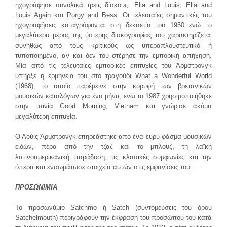
ηχογράφησε συνολικά τρεις δίσκους: Ella and Louis, Ella and
Louis Again και Porgy and Bess. Οι τελευταίες σημαντικές του
ηχογραφήσεις καταγράφονται στη δεκαετία του 1950 ενώ το
μεγαλύτερο μέρος της ύστερης δισκογραφίας του χαρακτηρίζεται
συνήθως από τους κριτικούς ως υπεραπλουστευτικό ή
τυποποιημένο, αν και δεν του στέρησε την εμπορική απήχηση.
Μία από τις τελευταίες εμπορικές επιτυχίες του Άρμστρονγκ
υπήρξε η ερμηνεία του στο τραγούδι What a Wonderful World
(1968), το οποίο παρέμεινε στην κορυφή των βρετανικών
μουσικών καταλόγων για ένα μήνα, ενώ το 1987 χρησιμοποιήθηκε
στην ταινία Good Morning, Vietnam και γνώρισε ακόμα
μεγαλύτερη επιτυχία.
Ο Λούις Άρμστρονγκ επηρεάστηκε από ένα ευρύ φάσμα μουσικών
ειδών, πέρα από την τζαζ και το μπλουζ, τη λαϊκή
λατινοαμερικανική παράδοση, τις κλασικές συμφωνίες και την
όπερα και ενσωμάτωσε στοιχεία αυτών στις εμφανίσεις του.
ΠΡΟΣΩΝΙΜΙΑ
Το προσωνύμιο Satchmo ή Satch (συντομεύσεις του όρου
Satchelmouth) περιγράφουν την έκφραση του προσώπου του κατά