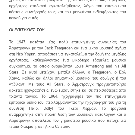
ορχήστρες σταδιακά εγκαταλείφθηκαν, λόγω του οικονομικού
κόστους συντήρησής τους και του μειωμένου ενδιαφέροντος του
κοινού για αυτές.
ΟΙ ΕΠΙΤΥΧΙΕΣ ΤΟΥ
Το 1947, κατόπιν μίας πολύ επιτυχημένης συναυλίας του
Άρμστρονγκ με τον Jack Teagarden και ένα μικρό μουσικό σχήμα
στη Νέα Υόρκη, αποφάσισε να εγκαταλείψει την δομή της μεγάλης
ορχήστρας, καθιερώνοντας ένα μικρότερο εξαμελές μουσικό
συγκρότημα, το οποίο ονομαζόταν Louis Armstrong and his All
Stars. Σε αυτό μετείχαν, μεταξύ άλλων, ο Teagarden, ο Ερλ
Χάινς, καθώς και άλλοι σημαντικοί μουσικοί του σουίνγκ ή του
ντίξιλαντ. Με τους All Stars, ο Άρμστρονγκ πραγματοποίησε
αρκετές ηχογραφήσεις, ενώ εμφανίστηκε και σε περισσότερες από
τριάντα ταινίες. Το 1964, ηχογράφησε τον πιο επιτυχημένο
εμπορικά δίσκο του, περιλαμβάνοντας την ηχογράφησή του για τη
σύνθεση Hello, Dolly! του Τζέρι Χέρμαν. Το τραγούδι
αναρριχήθηκε στην πρώτη θέση των μουσικών καταλόγων και ο
Άρμστρονγκ αποτέλεσε τον γηραιότερο μουσικό που πέτυχε μία
τέτοια διάκριση, σε ηλικία 63 ετών.