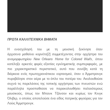
ΠΡΩΤΑ ΚΑΛΛΙΤΕΧΝΙΚΑ ΒΗΜΑΤΑ
Η ενασχόλησή του με τη μουσική ξεκίνησε όταν
άρχισενα μαθαίνει κορνέτο
[2]
συμμετέχοντας στην ορχήστρα του
αναμορφωτηρίου
New Orleans Home fοr Colored Waifs
, όπου
κατέληξε αρκετές φορές εξαιτίας εγκληματικής συμπεριφοράς, με
πιο χαρακτηριστικό περιστατικό, αυτό που συνέβη κατά τη
διάρκεια ενός πρωτοχρονιάτικου εορτασμού, όταν ο Άρμστρονγκ
πυροβόλησε στον αέρα με το όπλο του πατέρα του. Ακολουθούσε
συχνά τις παρελάσεις της τοπικής ορχήστρας των πνευστών ενώ
παράλληλα προσπαθούσε να παρακολουθήσει παλαιότερους
μουσικούς, όπως τον Μπανκ Τζόνσον και κυρίως τον Κινγκ
Όλιβερ, ο οποίος αποτελούσε ένα είδος πατρικής φιγούρας για τον
Λούις Άρμστρονγκ.