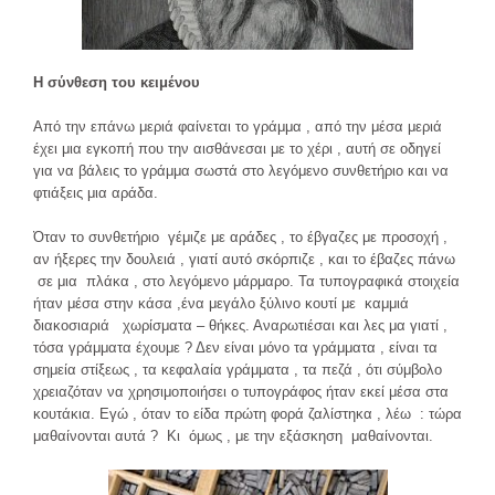
Η σύνθεση του κειμένου
Από την επάνω μεριά φαίνεται το γράμμα , από την μέσα μεριά
έχει μια εγκοπή που την αισθάνεσαι με το χέρι , αυτή σε οδηγεί
για να βάλεις το γράμμα σωστά στο λεγόμενο συνθετήριο και να
φτιάξεις μια αράδα.
Όταν το συνθετήριο γέμιζε με αράδες , το έβγαζες με προσοχή ,
αν ήξερες την δουλειά , γιατί αυτό σκόρπιζε , και το έβαζες πάνω
σε μια πλάκα , στο λεγόμενο μάρμαρο. Τα τυπογραφικά στοιχεία
ήταν μέσα στην κάσα ,ένα μεγάλο ξύλινο κουτί με καμμιά
διακοσιαριά χωρίσματα – θήκες. Αναρωτιέσαι και λες μα γιατί ,
τόσα γράμματα έχουμε ? Δεν είναι μόνο τα γράμματα , είναι τα
σημεία στίξεως , τα κεφαλαία γράμματα , τα πεζά , ότι σύμβολο
χρειαζόταν να χρησιμοποιήσει ο τυπογράφος ήταν εκεί μέσα στα
κουτάκια. Εγώ , όταν το είδα πρώτη φορά ζαλίστηκα , λέω : τώρα
μαθαίνονται αυτά ? Κι όμως , με την εξάσκηση μαθαίνονται.