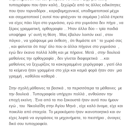
τυπογράφου που ήταν καλή , ξεχώριζε από τις άλλες ειδικότητες
που ήταν τορναδόροι , καραβομηχανικοί, υποδηματοποιοί μέχρι
και σαγματοποιοί ( αυτοί που φτιάχναν τα σαμάρια ) αλλά έπρεπε
να είχες πάει λίγο στο γυμνάσιο, εγώ στο γυμνάσιο δεν πήγα , να
ξέρεις γραμματική, ορθογραφία …Ήταν άλλα δύο – τρία παιδιά
υποψήφια γι’ αυτή τη θέση . Μας έβαλαν λοιπόν εκεί , στον
πάγκο , να γράψουμε μια έκθεση , ότι θυμάστε απ ‘ το χωριό σας
, και φαίνεται ότι παρ’ όλο που οι άλλοι πήγανε στο γυμνάσιο ,
εγώ δεν έκανα πολλά λάθη και με πήρανε. Μετά , στην δουλειά
μαθαίνεις την ορθογραφία , δεν γίνεται διαφορετικά …και
μαθαίνεις να ξεχωρίζεις τα κακογραμμένα χειρόγραφα , γιατί όλα
τα κείμενα ήταν γραμμένα στο χέρι και καμιά φορά ήταν σαν μια
γραμμή , καθόλου καθαρά .
Στην σχολή μάθαινες τα βασικά , τα περισσότερα τα μάθαινες με
την δουλειά . Τυπογραφεία υπήρχαν πολλά , ανθούσαν την
εποχή εκείνη . Ένα από τα πιο ξακουστά ήταν αυτό που ήμουν
εγώ , του ΝικολαΪδη στην Αγίου Μηνά , είχε καλό όνομα, είχε και
ποικιλία από στοιχεία. Το μεροκάματο ήταν ικανοποιητικό και αν
είχες λεφτά να αγοράσεις τα μηχανήματα, το πιεστήριο , άνοιγες
δικό σου τυπογραφείο.