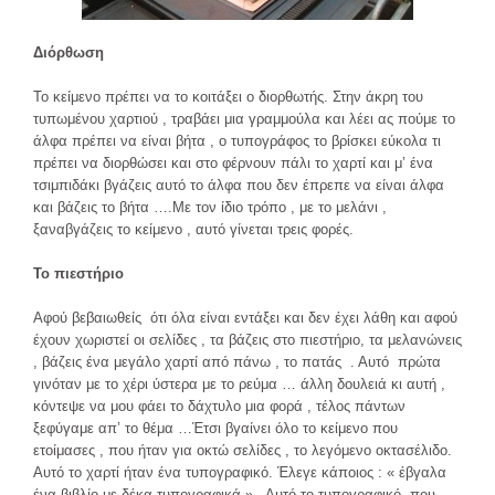
Διόρθωση
Το κείμενο πρέπει να το κοιτάξει ο διορθωτής. Στην άκρη του
τυπωμένου χαρτιού , τραβάει μια γραμμούλα και λέει ας πούμε το
άλφα πρέπει να είναι βήτα , ο τυπογράφος το βρίσκει εύκολα τι
πρέπει να διορθώσει και στο φέρνουν πάλι το χαρτί και μ’ ένα
τσιμπιδάκι βγάζεις αυτό το άλφα που δεν έπρεπε να είναι άλφα
και βάζεις το βήτα ….Με τον ίδιο τρόπο , με το μελάνι ,
ξαναβγάζεις το κείμενο , αυτό γίνεται τρεις φορές.
Το πιεστήριο
Αφού βεβαιωθείς ότι όλα είναι εντάξει και δεν έχει λάθη και αφού
έχουν χωριστεί οι σελίδες , τα βάζεις στο πιεστήριο, τα μελανώνεις
, βάζεις ένα μεγάλο χαρτί από πάνω , το πατάς . Αυτό πρώτα
γινόταν με το χέρι ύστερα με το ρεύμα … άλλη δουλειά κι αυτή ,
κόντεψε να μου φάει το δάχτυλο μια φορά , τέλος πάντων
ξεφύγαμε απ’ το θέμα …Έτσι βγαίνει όλο το κείμενο που
ετοίμασες , που ήταν για οκτώ σελίδες , το λεγόμενο οκτασέλιδο.
Αυτό το χαρτί ήταν ένα τυπογραφικό. Έλεγε κάποιος : « έβγαλα
ένα βιβλίο με δέκα τυπογραφικά » . Αυτό το τυπογραφικό ,που