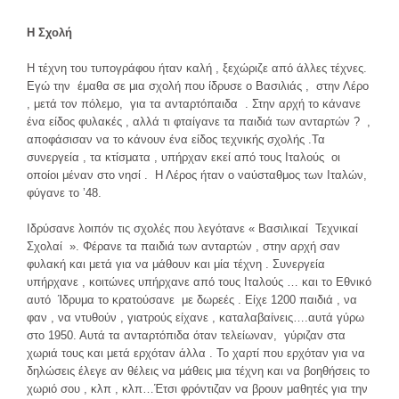
Η Σχολή
Η τέχνη του τυπογράφου ήταν καλή , ξεχώριζε από άλλες τέχνες.
Εγώ την έμαθα σε μια σχολή που ίδρυσε ο Βασιλιάς , στην Λέρο
, μετά τον πόλεμο, για τα ανταρτόπαιδα . Στην αρχή το κάνανε
ένα είδος φυλακές , αλλά τι φταίγανε τα παιδιά των ανταρτών ? ,
αποφάσισαν να το κάνουν ένα είδος τεχνικής σχολής .Τα
συνεργεία , τα κτίσματα , υπήρχαν εκεί από τους Ιταλούς οι
οποίοι μέναν στο νησί . Η Λέρος ήταν ο ναύσταθμος των Ιταλών,
φύγανε το ’48.
Ιδρύσανε λοιπόν τις σχολές που λεγότανε « Βασιλικαί Τεχνικαί
Σχολαί ». Φέρανε τα παιδιά των ανταρτών , στην αρχή σαν
φυλακή και μετά για να μάθουν και μία τέχνη . Συνεργεία
υπήρχανε , κοιτώνες υπήρχανε από τους Ιταλούς … και το Εθνικό
αυτό Ίδρυμα το κρατούσανε με δωρεές . Είχε 1200 παιδιά , να
φαν , να ντυθούν , γιατρούς είχανε , καταλαβαίνεις….αυτά γύρω
στο 1950. Αυτά τα ανταρτόπιδα όταν τελείωναν, γύριζαν στα
χωριά τους και μετά ερχόταν άλλα . Το χαρτί που ερχόταν για να
δηλώσεις έλεγε αν θέλεις να μάθεις μια τέχνη και να βοηθήσεις το
χωριό σου , κλπ , κλπ…Έτσι φρόντιζαν να βρουν μαθητές για την