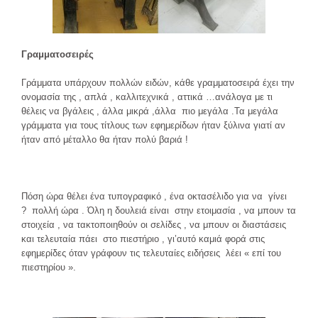
Γραμματοσειρές
Γράμματα υπάρχουν πολλών ειδών, κάθε γραμματοσειρά έχει την
ονομασία της , απλά , καλλιτεχνικά , αττικά …ανάλογα με τι
θέλεις να βγάλεις , άλλα μικρά ,άλλα πιο μεγάλα .Τα μεγάλα
γράμματα για τους τίτλους των εφημερίδων ήταν ξύλινα γιατί αν
ήταν από μέταλλο θα ήταν πολύ βαριά !
Πόση ώρα θέλει ένα τυπογραφικό , ένα οκτασέλιδο για να γίνει
? πολλή ώρα . Όλη η δουλειά είναι στην ετοιμασία , να μπουν τα
στοιχεία , να τακτοποιηθούν οι σελίδες , να μπουν οι διαστάσεις
και τελευταία πάει στο πιεστήριο , γι’αυτό καμιά φορά στις
εφημερίδες όταν γράφουν τις τελευταίες ειδήσεις λέει « επί του
πιεστηρίου ».