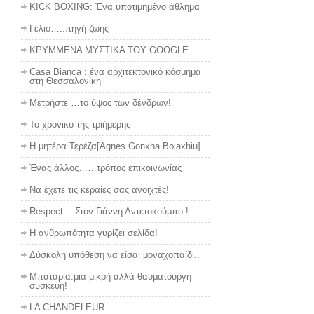
KICK BOXING: Ένα υποτιμημένο άθλημα
Γέλιο…..πηγή ζωής
ΚΡΥΜΜΕΝΑ ΜΥΣΤΙΚΑ ΤΟΥ GOOGLE
Casa Bianca : ένα αρχιτεκτονικό κόσμημα
στη Θεσσαλονίκη
Μετρήστε …το ύψος των δένδρων!
Το χρονικό της τριήμερης
Η μητέρα Τερέζα[Agnes Gonxha Bojaxhiu]
Ένας άλλος……τρόπος επικοινωνίας
Να έχετε τις κεραίες σας ανοιχτές!
Respect… Στον Γιάννη Αντετοκούμπο !
Η ανθρωπότητα γυρίζει σελίδα!
Δύσκολη υπόθεση να είσαι μοναχοπαίδι..
Μπαταρία:μια μικρή αλλά θαυματουργή
συσκευή!
LA CHANDELEUR