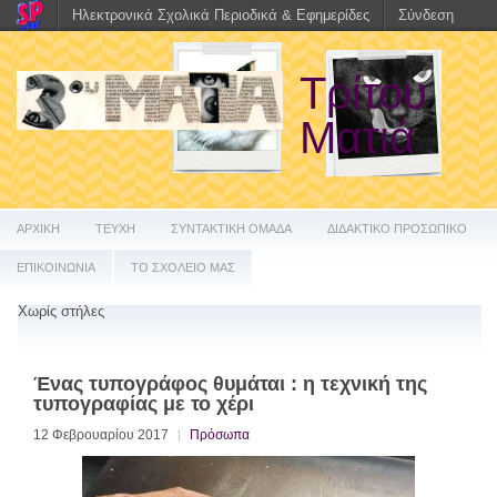
Ηλεκτρονικά Σχολικά Περιοδικά & Εφημερίδες
Σύνδεση
Τρίτου
Ματιά
ΑΡΧΙΚΗ
ΤΕΥΧΗ
ΣΥΝΤΑΚΤΙΚΗ ΟΜΑΔΑ
ΔΙΔΑΚΤΙΚΟ ΠΡΟΣΩΠΙΚΟ
ΕΠΙΚΟΙΝΩΝΙΑ
ΤΟ ΣΧΟΛΕΙΟ ΜΑΣ
Χωρίς στήλες
Ένας τυπογράφος θυμάται : η τεχνική της
τυπογραφίας με το χέρι
12 Φεβρουαρίου 2017
Πρόσωπα