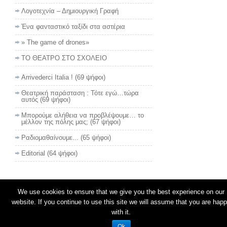
Λογοτεχνία – Δημιουργική Γραφή
Ένα φανταστικό ταξίδι στα αστέρια
» The game of drones»
ΤΟ ΘΕΑΤΡΟ ΣΤΟ ΣΧΟΛΕΙΟ
Arrivederci Italia !
(69 ψήφοι)
Θεατρική παράσταση : Τότε εγώ…τώρα
αυτός
(69 ψήφοι)
Μπορούμε αλήθεια να προβλέψουμε… το
μέλλον της πόλης μας;
(67 ψήφοι)
Ραδιομαθαίνουμε...
(65 ψήφοι)
Editorial
(64 ψήφοι)
We use cookies to ensure that we give you the best experience on our
© 2026
Τρίτου Ματιά
website. If you continue to use this site we will assume that you are hap
with it.
Ok