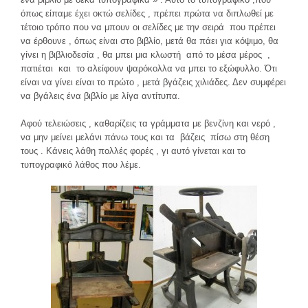
όπως είπαμε έχει οκτώ σελίδες , πρέπει πρώτα να διπλωθεί με
τέτοιο τρόπο που να μπουν οι σελίδες με την σειρά που πρέπει
να έρθουνε , όπως είναι στο βιβλίο, μετά θα πάει για κόψιμο, θα
γίνει η βιβλιοδεσία , θα μπει μια κλωστή από το μέσα μέρος ,
πατιέται και το αλείφουν ψαρόκολλα να μπει το εξώφυλλο. Ότι
είναι να γίνει είναι το πρώτο , μετά βγάζεις χιλιάδες. Δεν συμφέρει
να βγάλεις ένα βιβλίο με λίγα αντίτυπα.
Αφού τελειώσεις , καθαρίζεις τα γράμματα με βενζίνη και νερό ,
να μην μείνει μελάνι πάνω τους και τα βάζεις πίσω στη θέση
τους . Κάνεις λάθη πολλές φορές , γι αυτό γίνεται και το
τυπογραφικό λάθος που λέμε.