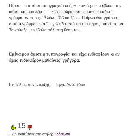
Πέρασε κι από το τυπογραφείο κι ήρθε κοντά μου κι έβλεπε την
κάσα και μου λέει : – Ξέρεις τώρα εσύ σε κάθε κουτάκι τί
γράμμα αντιστοιχεί ? λέω : βέβαια ξέρω. Παίρνει ένα γράμμα ,
αυτό τι γράμμα είναι ? εγώ είδα από πού το πήρε , του είπα : νι .
Το κοίταξε , το έβαλε πάλι στη θέση του.
Εμένα μου άρεσε η τυπογραφία και είχα ενδιαφέρον κι αν
έχεις ενδιαφέρον μαθαίνεις γρήγορα.
Επιμέλεια συνέντευξης : Έρνα Λαζαρίδου
15
Δημοσιεύτηκε στη στήλη:
Πρόσωπα