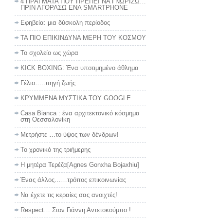
4 ΠΡΑΓΜΑΤΑ ΠΟΥ ΠΡΕΠΕΙ ΝΑ ΓΝΩΡΙΖΩ…
ΠΡΙΝ ΑΓΟΡΑΣΩ ΕΝΑ SMARTPHONE
Εφηβεία: μια δύσκολη περίοδος
ΤΑ ΠΙΟ ΕΠΙΚΙΝΔΥΝΑ ΜΕΡΗ ΤΟΥ ΚΟΣΜΟΥ
To σχολείο ως χώρα
KICK BOXING: Ένα υποτιμημένο άθλημα
Γέλιο…..πηγή ζωής
ΚΡΥΜΜΕΝΑ ΜΥΣΤΙΚΑ ΤΟΥ GOOGLE
Casa Bianca : ένα αρχιτεκτονικό κόσμημα
στη Θεσσαλονίκη
Μετρήστε …το ύψος των δένδρων!
Το χρονικό της τριήμερης
Η μητέρα Τερέζα[Agnes Gonxha Bojaxhiu]
Ένας άλλος……τρόπος επικοινωνίας
Να έχετε τις κεραίες σας ανοιχτές!
Respect… Στον Γιάννη Αντετοκούμπο !