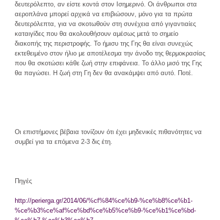
δευτερόλεπτο, αν είστε κοντά στον Ισημερινό. Οι άνθρωποι στα
αεροπλάνα μπορεί αρχικά να επιβιώσουν, μόνο για τα πρώτα
δευτερόλεπτα, για να σκοτωθούν στη συνέχεια από γιγαντιαίες
καταιγίδες που θα ακολουθήσουν αμέσως μετά το σημείο
διακοπής της περιστροφής. Το ήμισυ της Γης θα είναι συνεχώς
εκτεθειμένο στον ήλιο με αποτέλεσμα την άνοδο της θερμοκρασίας
που θα σκοτώσει κάθε ζωή στην επιφάνεια. Το άλλο μισό της Γης
θα παγώσει. Η ζωή στη Γη δεν θα ανακάμψει από αυτό. Ποτέ.
Οι επιστήμονες βέβαια τονίζουν ότι έχει μηδενικές πιθανότητες να
συμβεί για τα επόμενα 2-3 δις έτη.
Πηγές
http://perierga.gr/2014/06/%cf%84%ce%b9-%ce%b8%ce%b1-
%ce%b3%ce%af%ce%bd%ce%b5%ce%b9-%ce%b1%ce%bd-