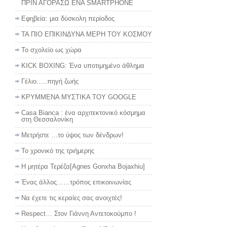
ΠΡΙΝ ΑΓΟΡΑΣΩ ΕΝΑ SMARTPHONE
Εφηβεία: μια δύσκολη περίοδος
ΤΑ ΠΙΟ ΕΠΙΚΙΝΔΥΝΑ ΜΕΡΗ ΤΟΥ ΚΟΣΜΟΥ
To σχολείο ως χώρα
KICK BOXING: Ένα υποτιμημένο άθλημα
Γέλιο…..πηγή ζωής
ΚΡΥΜΜΕΝΑ ΜΥΣΤΙΚΑ ΤΟΥ GOOGLE
Casa Bianca : ένα αρχιτεκτονικό κόσμημα
στη Θεσσαλονίκη
Μετρήστε …το ύψος των δένδρων!
Το χρονικό της τριήμερης
Η μητέρα Τερέζα[Agnes Gonxha Bojaxhiu]
Ένας άλλος……τρόπος επικοινωνίας
Να έχετε τις κεραίες σας ανοιχτές!
Respect… Στον Γιάννη Αντετοκούμπο !