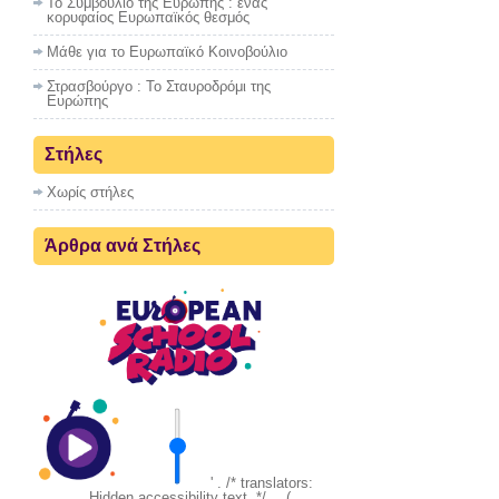
Το Συμβούλιο της Ευρώπης : ένας
κορυφαίος Ευρωπαϊκός θεσμός
Μάθε για το Ευρωπαϊκό Κοινοβούλιο
Στρασβούργο : To Σταυροδρόμι της
Ευρώπης
Στήλες
Χωρίς στήλες
Άρθρα ανά Στήλες
' . /* translators:
Hidden accessibility text. */ __(