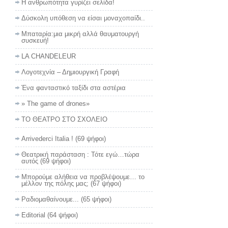
Η ανθρωπότητα γυρίζει σελίδα!
Δύσκολη υπόθεση να είσαι μοναχοπαίδι..
Μπαταρία:μια μικρή αλλά θαυματουργή
συσκευή!
LA CHANDELEUR
Λογοτεχνία – Δημιουργική Γραφή
Ένα φανταστικό ταξίδι στα αστέρια
» The game of drones»
ΤΟ ΘΕΑΤΡΟ ΣΤΟ ΣΧΟΛΕΙΟ
Arrivederci Italia !
(69 ψήφοι)
Θεατρική παράσταση : Τότε εγώ…τώρα
αυτός
(69 ψήφοι)
Μπορούμε αλήθεια να προβλέψουμε… το
μέλλον της πόλης μας;
(67 ψήφοι)
Ραδιομαθαίνουμε...
(65 ψήφοι)
Editorial
(64 ψήφοι)