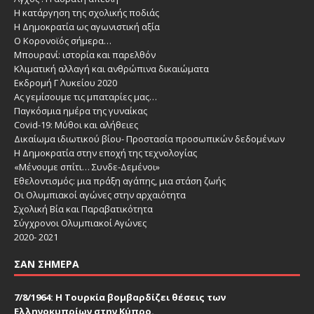
Η κατάργηση της σχολικής ποδιάς
Η Δημοκρατία ως αγωνιστική αξία
Ο Κορονοϊός σήμερα…
Μπουρανί: ιστορία και παρελθόν
Κλιματική αλλαγή και ανθρώπινα δικαιώματα
Εκδρομή Γ΄ Λυκείου 2020
Ας γεμίσουμε τις μπαταρίες μας…
Παγκόσμια ημέρα της γυναίκας
Covid-19: Μύθοι και αλήθειες
Δικαίωμα ιδιωτικού βίου- Προστασία προσωπικών δεδομένων
Η Δημοκρατία στην εποχή της τεχνολογίας
«Μένουμε σπίτι… Συνδε-Δεμένοι»
Εθελοντισμός: μια πράξη αγάπης, μια στάση ζωής
Οι Ολυμπιακοί αγώνες στην αρχαιότητα
Σχολική Βία και Παραβατικότητα
Σύγχρονοι Ολυμπιακοί Αγώνες
2020- 2021
ΣΑΝ ΣΉΜΕΡΑ
7/8/1964: Η Τουρκία βομβαρδίζει θέσεις των
Ελληνοκυπρίων στην Κύπρο.