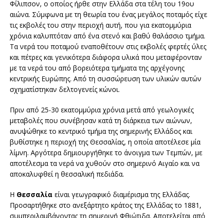
Φίλιπσον, ο οποίος ήρθε στην Ελλάδα στα τέλη του 19ου
αιώνα. Σύμφωνα με τη θεωρία του ένας μεγάλος ποταμός είχε
τις εκβολές του στην περιοχή αυτή, που για εκατομμύρια
χρόνια καλυπτόταν από ένα στενό και βαθύ θαλάσσιο τμήμα.
Τα νερά του ποταμού εναποθέτουν στις εκβολές φερτές ύλες
και πέτρες και γενικότερα διάφορα υλικά που μεταφέρονταν
με τα νερά του από βορειότερα τμήματα της αρχέγονης
κεντρικής Ευρώπης. Από τη συσσώρευση των υλικών αυτών
σχηματίστηκαν δελτογενείς κώνοι.
Πριν από 25-30 εκατομμύρια χρόνια μετά από γεωλογικές
μεταβολές που συνέβησαν κατά τη διάρκεια των αιώνων,
ανυψώθηκε το κεντρικό τμήμα της σημερινής Ελλάδος και
βυθίστηκε η περιοχή της Θεσσαλίας, η οποία αποτέλεσε μία
λίμνη. Αργότερα δημιουργήθηκε το άνοιγμα των Τεμπών, με
αποτέλεσμα τα νερά να χυθούν στο σημερινό Αιγαίο και να
αποκαλυφθεί η θεσσαλική πεδιάδα.
Η
Θεσσαλία
είναι γεωγραφικό διαμέρισμα της Ελλάδας.
Προσαρτήθηκε στο ανεξάρτητο κράτος της Ελλάδας το 1881,
συμπεριλαμβάνοντας τη σημερινή Φθιώτιδα. Αποτελείται από