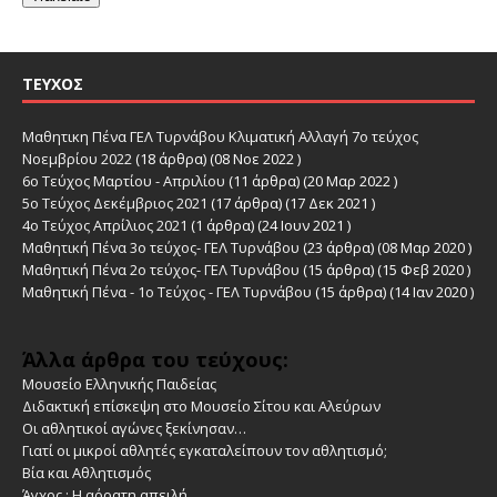
ΤΕΎΧΟΣ
Μαθητικη Πένα ΓΕΛ Τυρνάβου Κλιματική Αλλαγή 7ο τεύχος
Νοεμβρίου 2022
(18 άρθρα) (08 Νοε 2022 )
6ο Τεύχος Μαρτίου - Απριλίου
(11 άρθρα) (20 Μαρ 2022 )
5ο Τεύχος Δεκέμβριος 2021
(17 άρθρα) (17 Δεκ 2021 )
4ο Τεύχος Απρίλιος 2021
(1 άρθρα) (24 Ιουν 2021 )
Μαθητική Πένα 3ο τεύχος- ΓΕΛ Τυρνάβου
(23 άρθρα) (08 Μαρ 2020 )
Μαθητική Πένα 2ο τεύχος- ΓΕΛ Τυρνάβου
(15 άρθρα) (15 Φεβ 2020 )
Μαθητική Πένα - 1ο Τεύχος - ΓΕΛ Τυρνάβου
(15 άρθρα) (14 Ιαν 2020 )
Άλλα άρθρα του τεύχους:
Μουσείο Ελληνικής Παιδείας
Διδακτική επίσκεψη στο Μουσείο Σίτου και Αλεύρων
Οι αθλητικοί αγώνες ξεκίνησαν…
Γιατί οι μικροί αθλητές εγκαταλείπουν τον αθλητισμό;
Βία και Αθλητισμός
Άγχος : Η αόρατη απειλή