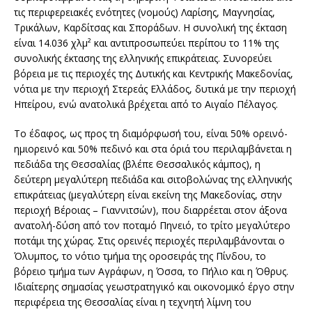
τις περιφερειακές ενότητες (νομούς) Λαρίσης, Μαγνησίας,
Τρικάλων, Καρδίτσας και Σποράδων. H συνολική της έκταση
είναι 14.036 χλμ² και αντιπροσωπεύει περίπου το 11% της
συνολικής έκτασης της ελληνικής επικράτειας. Συνορεύει
βόρεια με τις περιοχές της Δυτικής και Κεντρικής Μακεδονίας,
νότια με την περιοχή Στερεάς Ελλάδος, δυτικά με την περιοχή
Ηπείρου, ενώ ανατολικά βρέχεται από το Αιγαίο Πέλαγος.
Το έδαφος, ως προς τη διαμόρφωσή του, είναι 50% ορεινό-
ημιορεινό και 50% πεδινό και στα όριά του περιλαμβάνεται η
πεδιάδα της Θεσσαλίας (βλέπε Θεσσαλικός κάμπος), η
δεύτερη μεγαλύτερη πεδιάδα και σιτοβολώνας της ελληνικής
επικράτειας (μεγαλύτερη είναι εκείνη της Μακεδονίας, στην
περιοχή Βέροιας – Γιαννιτσών), που διαρρέεται στον άξονα
ανατολή-δύση από τον ποταμό Πηνειό, το τρίτο μεγαλύτερο
ποτάμι της χώρας. Στις ορεινές περιοχές περιλαμβάνονται ο
Όλυμπος, το νότιο τμήμα της οροσειράς της Πίνδου, το
βόρειο τμήμα των Αγράφων, η Όσσα, το Πήλιο και η Όθρυς.
Ιδιαίτερης σημασίας γεωστρατηγικό και οικονομικό έργο στην
περιφέρεια της Θεσσαλίας είναι η τεχνητή λίμνη του