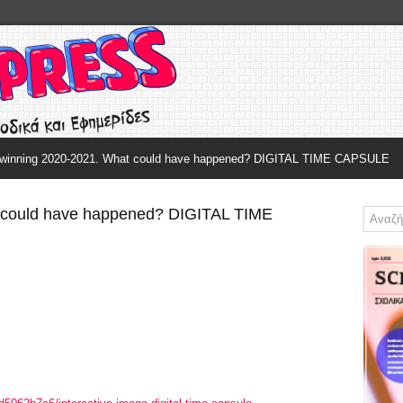
winning 2020-2021. What could have happened? DIGITAL TIME CAPSULE
Φιλοσοφία 2020-2021
Αρχαία Ελληνικά 2020-2021
Λογοτεχνία 
 could have happened? DIGITAL TIME
ΛΟΓΟΤΕΧΝΙΑ 2018-2019
ENGLISH LANGUAGE
ΣΥΝΤΑΚΤΙΚΗ 
Αλέξανδρος
Social Media
ης
Παπαδιαμάντης
Vincent Van Gogh
ς
Τέλλος Άγρας
Letters to european
Γιώργος Σεφέρης
Presidents
βήλης
Νίκος Καζαντζάκης
Words Matter
ζάκης,
τεία του