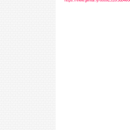
https://view.genial.ly/60892310f3db4e0
Αλέξη Ζορμπ
Οδυσσέας Ελ
Hλίας Βενέζη
Κωνσταντίνο
Χρηστομάνος
Ιωάννης Κον
Δημοσθένης
Βουτυράς
Άγγελος Τερζ