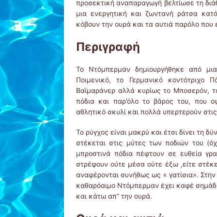
προσεκτική αναπαραγωγή βελτίωσε τη διάθ
μια ενεργητική και ζωντανή ράτσα κατά
κόβουν την ουρά και τα αυτιά παρόλο που 
Περιγραφή
Το Ντόμπερμαν δημιουργήθηκε από μια
Ποιμενικό, το Γερμανικό κοντότριχο Π
Βαϊμαράνερ αλλά κυρίως το Μποσερόν, το
πόδια και παρ’όλο το βάρος του, που ο
αθλητικό σκυλί και πολλά υπερτερούν στις
Το ρύγχος είναι μακρύ και έτσι δίνει τη 
στέκεται στις μύτες των ποδιών του (όχ
μπροστινά πόδια πέφτουν σε ευθεία γρ
στρέφουν ούτε μέσα ούτε έξω ,είτε στέκετ
αναφέρονται συνήθως ως « γατίσια». Στην
καθαρόαιμο Ντόμπερμαν έχει καφέ σημάδια
και κάτω απ” την ουρά.