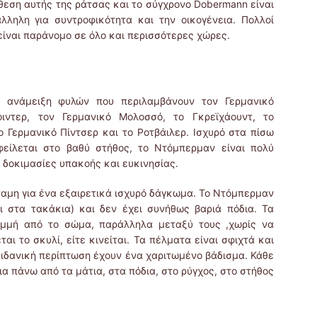
εση αυτής της ράτσας και το σύγχρονο Dobermann είναι
λληλη για συντροφικότητα και την οικογένεια. Πολλοί
είναι παράνομο σε όλο και περισσότερες χώρες.
 ανάμειξη φυλών που περιλαμβάνουν τον Γερμανικό
όιντερ, τον Γερμανικό Μολοσσό, το Γκρεϊχάουντ, το
 Γερμανικό Πίντσερ και το Ροτβάιλερ. Ισχυρό στα πίσω
φείλεται στο βαθύ στήθος, το Ντόμπερμαν είναι πολύ
 δοκιμασίες υπακοής και ευκινησίας.
δύναμη για ένα εξαιρετικά ισχυρό δάγκωμα. Το Ντόμπερμαν
ι στα τακάκια) και δεν έχει συνήθως βαριά πόδια. Τα
αμμή από το σώμα, παράλληλα μεταξύ τους ,χωρίς να
αι το σκυλί, είτε κινείται. Τα πέλματα είναι σφιχτά και
 ιδανική περίπτωση έχουν ένα χαριτωμένο βάδισμα. Κάθε
 πάνω από τα μάτια, στα πόδια, στο ρύγχος, στο στήθος