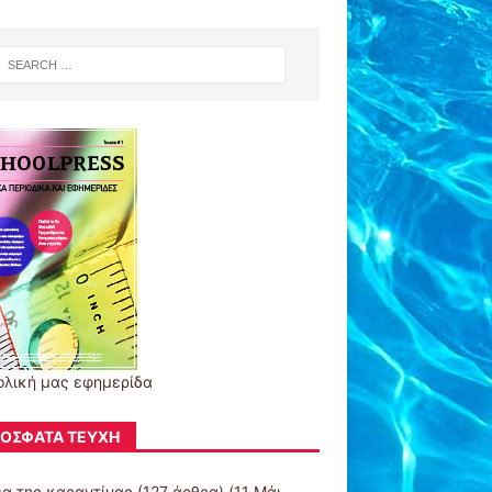
ολική μας εφημερίδα
ΌΣΦΑΤΑ ΤΕΎΧΗ
έα της καραντίνας
(127 άρθρα) (11 Μάι