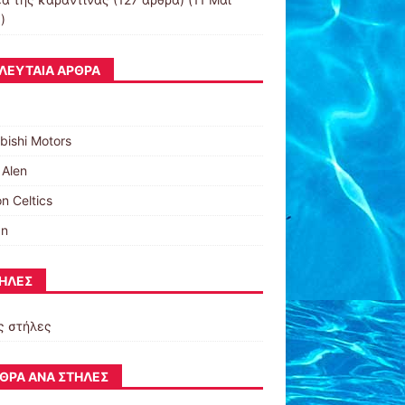
)
ΛΕΥΤΑΊΑ ΆΡΘΡΑ
bishi Motors
 Alen
n Celtics
an
ΉΛΕΣ
ς στήλες
ΘΡΑ ΑΝΆ ΣΤΉΛΕΣ