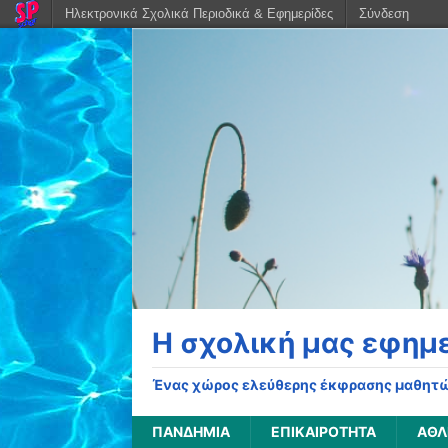
Ηλεκτρονικά Σχολικά Περιοδικά & Εφημερίδες
Σύνδεση
Η σχολική μας εφημ
Ένας χώρος ελεύθερης έκφρασης μαθητώ
ΠΑΝΔΗΜΊΑ
ΕΠΙΚΑΙΡΌΤΗΤΑ
ΑΘΛ