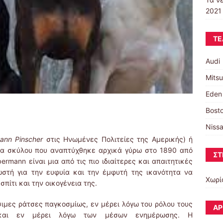
2021 
ΤΕ
Audi
Mitsu
Eden
Bosto
Niss
ann Pinscher
στις Ηνωμένες Πολιτείες της Αμερικής) ή
σα σκύλου που αναπτύχθηκε αρχικά γύρω στο 1890 από
ΣΤ
bermann είναι μια από τις πιο ιδιαίτερες και απαιτητικές
ωστή για την ευφυία και την έμφυτή της ικανότητα να
Χωρί
σπίτι και την οικογένεια της.
σιμες ράτσες παγκοσμίως, εν μέρει λόγω του ρόλου τους
ΆΡ
 και εν μέρει λόγω των μέσων ενημέρωσης. Η