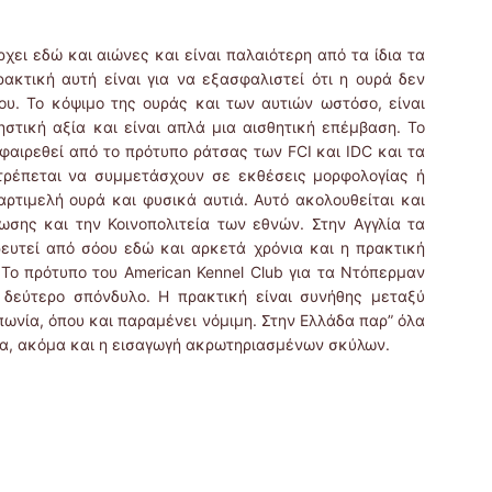
χει εδώ και αιώνες και είναι παλαιότερη από τα ίδια τα
ακτική αυτή είναι για να εξασφαλιστεί ότι η ουρά δεν
ου. Το κόψιμο της ουράς και των αυτιών ωστόσο, είναι
ηστική αξία και είναι απλά μια αισθητική επέμβαση. Το
φαιρεθεί από το πρότυπο ράτσας των FCI και IDC και τα
τρέπεται να συμμετάσχουν σε εκθέσεις μορφολογίας ή
αρτιμελή ουρά και φυσικά αυτιά. Αυτό ακολουθείται και
σης και την Κοινοπολιτεία των εθνών. Στην Αγγλία τα
ευτεί από σόου εδώ και αρκετά χρόνια και η πρακτική
 Το πρότυπο του American Kennel Club για τα Ντόπερμαν
 δεύτερο σπόνδυλο. Η πρακτική είναι συνήθης μεταξύ
πωνία, όπου και παραμένει νόμιμη. Στην Ελλάδα παρ” όλα
μα, ακόμα και η εισαγωγή ακρωτηριασμένων σκύλων.