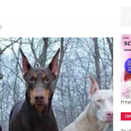
0
Η σχ
ΠΡ
Τα ν