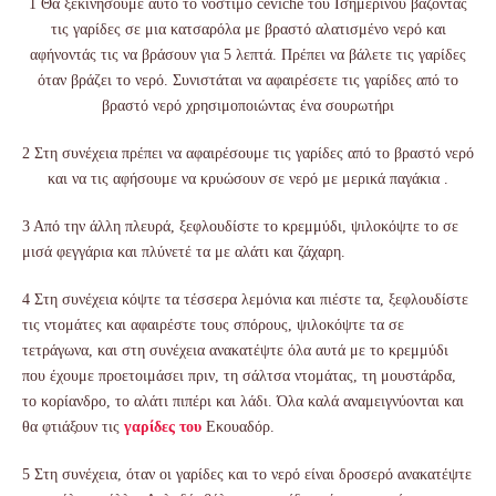
1 Θα ξεκινήσουμε αυτό το νόστιμο ceviche του Ισημερινού βάζοντας
τις γαρίδες σε μια κατσαρόλα με βραστό αλατισμένο νερό και
αφήνοντάς τις να βράσουν για 5 λεπτά. Πρέπει να βάλετε τις γαρίδες
όταν βράζει το νερό. Συνιστάται να αφαιρέσετε τις γαρίδες από το
βραστό νερό χρησιμοποιώντας ένα σουρωτήρι
2 Στη συνέχεια πρέπει να αφαιρέσουμε τις γαρίδες από το βραστό νερό
και να τις αφήσουμε να κρυώσουν σε νερό με μερικά παγάκια .
3 Από την άλλη πλευρά, ξεφλουδίστε το κρεμμύδι, ψιλοκόψτε το σε
μισά φεγγάρια και πλύνετέ τα με αλάτι και ζάχαρη.
4 Στη συνέχεια κόψτε τα τέσσερα λεμόνια και πιέστε τα, ξεφλουδίστε
τις ντομάτες και αφαιρέστε τους σπόρους, ψιλοκόψτε τα σε
τετράγωνα, και στη συνέχεια ανακατέψτε όλα αυτά με το κρεμμύδι
που έχουμε προετοιμάσει πριν, τη σάλτσα ντομάτας, τη μουστάρδα,
το κορίανδρο, το αλάτι πιπέρι και λάδι. Όλα καλά αναμειγνύονται και
θα φτιάξουν τις
γαρίδες του
Εκουαδόρ.
5 Στη συνέχεια, όταν οι γαρίδες και το νερό είναι δροσερό ανακατέψτε