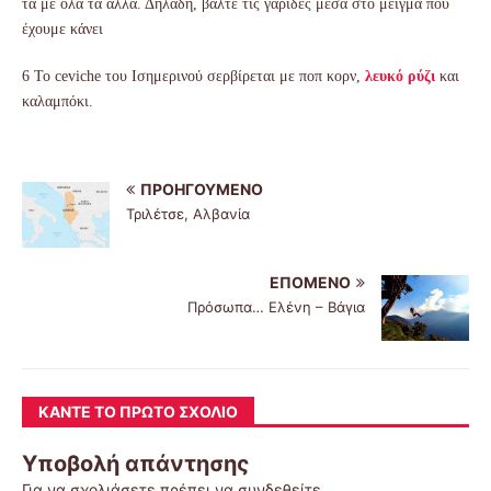
τα με όλα τα άλλα. Δηλαδή, βάλτε τις γαρίδες μέσα στο μείγμα που
έχουμε κάνει
6
To
ceviche του Ισημερινού σερβίρεται με ποπ κορν,
λευκό ρύζι
και
καλαμπόκι.
ΠΡΟΗΓΟΎΜΕΝΟ
Τριλέτσε, Αλβανία
ΕΠΌΜΕΝΟ
Πρόσωπα… Ελένη – Βάγια
ΚΆΝΤΕ ΤΟ ΠΡΏΤΟ ΣΧΌΛΙΟ
Υποβολή απάντησης
Για να σχολιάσετε πρέπει να
συνδεθείτε
.